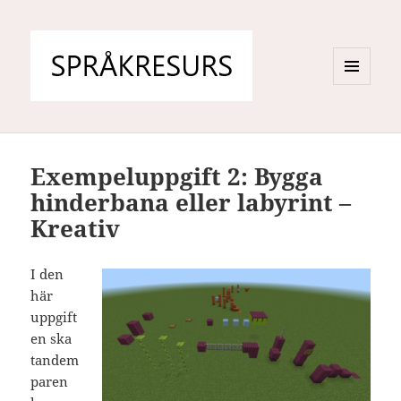
MENY
OCH
WIDGETS
Exempeluppgift 2: Bygga
hinderbana eller labyrint –
Kreativ
I den
här
uppgift
en ska
tandem
paren