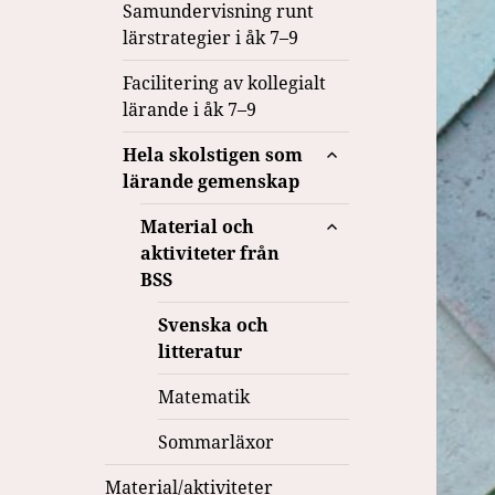
Samundervisning runt
lärstrategier i åk 7–9
Facilitering av kollegialt
lärande i åk 7–9
expandera
Hela skolstigen som
undermeny
lärande gemenskap
expandera
Material och
undermeny
aktiviteter från
BSS
Svenska och
litteratur
Matematik
Sommarläxor
Material/aktiviteter