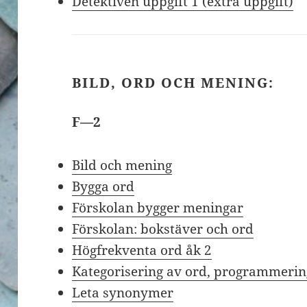
Detektiven uppgift 1 (extra uppgift)
BILD, ORD OCH MENING:
F—2
Bild och mening
Bygga ord
Förskolan bygger meningar
Förskolan: bokstäver och ord
Högfrekventa ord åk 2
Kategorisering av ord, programmering
Leta synonymer