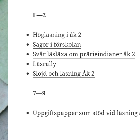
F—2
Högläsning i åk 2
Sagor i förskolan
Svår läsläxa om prärieindianer åk 2
Läsrally
Slöjd och läsning Åk 2
7—9
Uppgiftspapper som stöd vid läsning