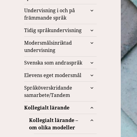
undermeny
expandera
Undervisning i och på
undermeny
främmande språk
expandera
Tidig språkundervisning
undermeny
expandera
Modersmålsinriktad
undermeny
undervisning
expandera
Svenska som andraspråk
undermeny
expandera
Elevens eget modersmål
undermeny
expandera
Språköverskridande
undermeny
samarbete/Tandem
expandera
Kollegialt lärande
undermeny
expandera
Kollegialt lärande –
undermeny
om olika modeller