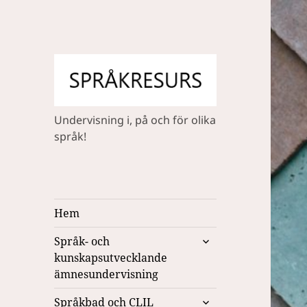
Undervisning i, på och för olika
språk!
Hem
expandera
Språk- och
undermeny
kunskapsutvecklande
ämnesundervisning
expandera
Språkbad och CLIL