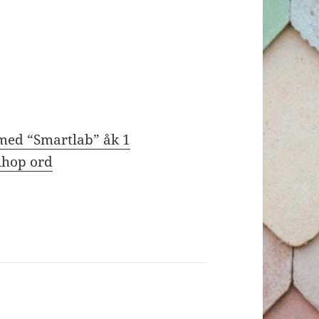
 med “Smartlab” åk 1
 ihop ord