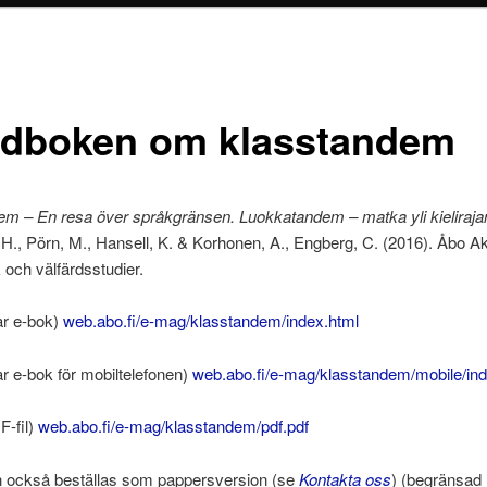
dboken om klasstandem
em – En resa över språkgränsen. Luokkatandem – matka yli kieliraja
H., Pörn, M., Hansell, K. & Korhonen, A., Engberg, C. (2016). Åbo A
och välfärdsstudier.
ar e-bok)
web.abo.fi/e-mag/klasstandem/index.html
r e-bok för mobiltelefonen)
web.abo.fi/e-mag/klasstandem/mobile/ind
F-fil)
web.abo.fi/e-mag/klasstandem/pdf.pdf
 också beställas som pappersversion (se
Kontakta oss
) (begränsad