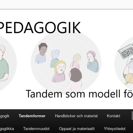
gogik
Tandemformer
Handböcker och material
Kontakt
gogiikka
Tandemmuodot
Oppaat ja materiaalit
Yhteystiedot