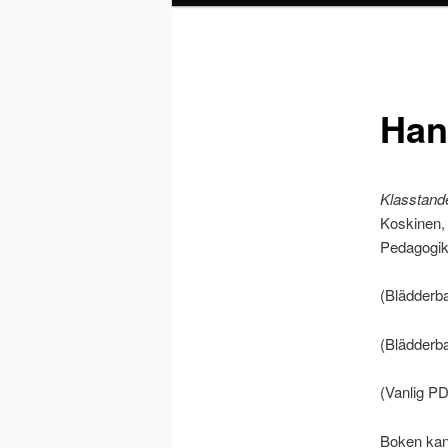
Han
Klasstand
Koskinen, 
Pedagogik 
(Blädderb
(Blädderba
(Vanlig PD
Boken kan