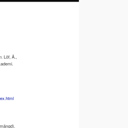
n
. Löf, Å.,
kademi.
ex.html
 mängd).