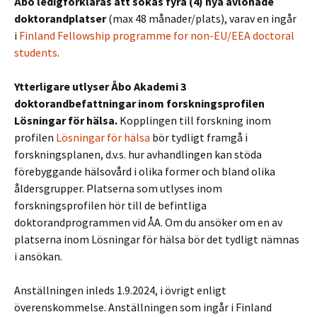
Åbo ledigförklaras att sökas fyra (4) nya avlönade
doktorandplatser
(max 48 månader/plats), varav en ingår
i
Finland Fellowship programme for non-EU/EEA doctoral
students
.
Ytterligare utlyser Åbo Akademi
3
doktorandbefattningar inom forskningsprofilen
Lösningar för hälsa.
Kopplingen till forskning inom
profilen
Lösningar för hälsa
bör tydligt framgå i
forskningsplanen, d.v.s. hur avhandlingen kan stöda
förebyggande hälsovård i olika former och bland olika
åldersgrupper. Platserna som utlyses inom
forskningsprofilen hör till de befintliga
doktorandprogrammen vid ÅA. Om du ansöker om en av
platserna inom Lösningar för hälsa bör det tydligt nämnas
i ansökan.
Anställningen inleds 1.9.2024, i övrigt enligt
överenskommelse. Anställningen som ingår i Finland