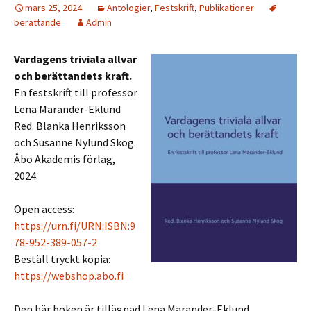
mars 25, 2024
Antologier
,
Festskrift
,
Publikationer
berättande
Admin
Vardagens triviala allvar
och berättandets kraft.
En festskrift till professor
Lena Marander-Eklund
Red. Blanka Henriksson
och Susanne Nylund Skog.
Åbo Akademis förlag,
2024.
Open access:
https://urn.fi/URN:ISBN:9
78-952-389-057-2
Beställ tryckt kopia:
https://webshop.abo.fi
Den här boken är tillägnad Lena Marander-Eklund,