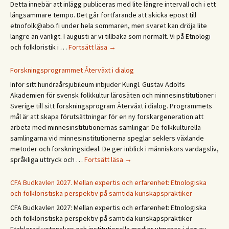
Detta innebär att inlägg publiceras med lite längre intervall och i ett
/
långsammare tempo. Det går fortfarande att skicka epost till
Ethn
etnofolk@abo.fi under hela sommaren, men svaret kan dröja lite
Days
längre än vanligt. I augusti är vi tillbaka som normalt. Vi på Etnologi
2027
Glad
och folkloristik i …
Fortsätt läsa
→
sommar!
God
Forskningsprogrammet Återväxt i dialog
sommer!
Inför sitt hundraårsjubileum inbjuder Kungl. Gustav Adolfs
Gleðilegt
Akademien för svensk folkkultur lärosäten och minnesinstitutioner i
sumar!
Sverige till sitt forskningsprogram Återväxt i dialog. Programmets
Hyvää
mål är att skapa förutsättningar för en ny forskargeneration att
kesää!
arbeta med minnesinstitutionernas samlingar. De folkkulturella
Happy
samlingarna vid minnesinstitutionerna speglar seklers växlande
summer!
metoder och forskningsideal. De ger inblick i människors vardagsliv,
Forskningsprogrammet
språkliga uttryck och …
Fortsätt läsa
→
Återväxt
i
CFA Budkavlen 2027. Mellan expertis och erfarenhet: Etnologiska
dialog
och folkloristiska perspektiv på samtida kunskapspraktiker
CFA Budkavlen 2027: Mellan expertis och erfarenhet: Etnologiska
och folkloristiska perspektiv på samtida kunskapspraktiker