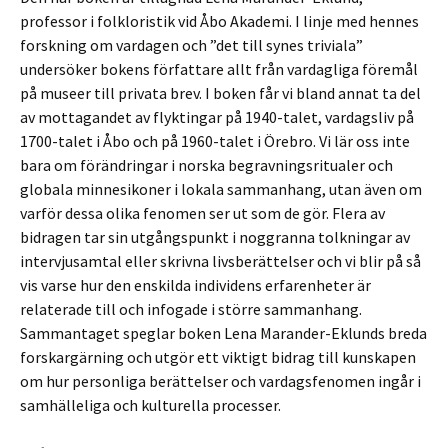
professor i folkloristik vid Åbo Akademi. I linje med hennes
forskning om vardagen och ”det till synes triviala”
undersöker bokens författare allt från vardagliga föremål
på museer till privata brev. I boken får vi bland annat ta del
av mottagandet av flyktingar på 1940-talet, vardagsliv på
1700-talet i Åbo och på 1960-talet i Örebro. Vi lär oss inte
bara om förändringar i norska begravningsritualer och
globala minnesikoner i lokala sammanhang, utan även om
varför dessa olika fenomen ser ut som de gör. Flera av
bidragen tar sin utgångspunkt i noggranna tolkningar av
intervjusamtal eller skrivna livsberättelser och vi blir på så
vis varse hur den enskilda individens erfarenheter är
relaterade till och infogade i större sammanhang.
Sammantaget speglar boken Lena Marander-Eklunds breda
forskargärning och utgör ett viktigt bidrag till kunskapen
om hur personliga berättelser och vardagsfenomen ingår i
samhälleliga och kulturella processer.