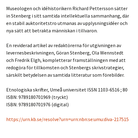
Museologen och idéhistorikern Richard Pettersson sätter
in Stenberg i sitt samtida intellektuella sammanhang, där
en stabil auktoritetstro utmanas av upplysningsidéer och
nya sätt att betrakta människan i tillvaron.
En reviderad artikel av redaktörerna för utgivningen av
levernesbeskrivningen, Göran Stenberg, Ola Wennstedt
och Fredrik Elgh, kompletterar framställningen med att
redogöra för tillkomsten och Stenbergs skrivstrategier,
särskilt betydelsen av samtida litteratur som förebilder.
Etnologiska skrifter, Umeå universitet ISSN 1103-6516 ; 80
ISBN: 9789180701969 (tryckt)
ISBN: 9789180701976 (digital)
https://urn.kb.se/resolve?urn=urn:nbn:se:umu:diva-217515