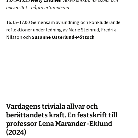
15.45
–
16.15
Nelly Laitinen
:
Arkivkunskap för skolor och
universitet – några erfarenheter
16.15
–
17.00 Gemensam avrundning och konkluderande
reflektioner under ledning av Marie Steinrud, Fredrik
Nilsson och
Susanne Österlund-Pötzsch
Vardagens triviala allvar och
berättandets kraft. En festskrift till
professor Lena Marander-Eklund
(2024)