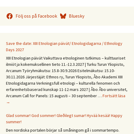
Följ oss på Facebook
Bluesky
Save the date: XIII Etnologian päivät/ Etnologidagarna / Ethnology
Days 2027
XIII Etnologian päivät Vaikuttava etnologinen tutkimus – kulttuuriset
ilmiöt ja kokemuksellinen tieto 11.-12.3.2027 | Turku Turun Yliopisto,
Arcanum Työryhmäkutsu: 15.8-30.9.2026 Esitelmäkutsu: 15.10-
30.11.2026 Järjestäjät: Ethnos ry, Turun Yliopisto, Åbo Akademi XIII
Etnologidagarna Verkningsfull etnologi – kulturella fenomen och
erfarenhetsbaserad kunskap 11-12 mars 2027 | Åbo Åbo universitet,
Save
Arcanum Call for Panels: 15 augusti – 30 september …
Fortsätt läsa
the
→
date
XIII
Glad sommar! God sommer! Gleðilegt sumar! Hyvää kesää! Happy
Etno
summer!
päivä
Den nordiska portalen börjar så småningom gå i sommartempo.
Etno