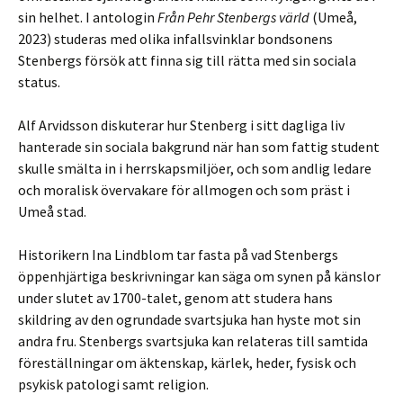
sin helhet. I antologin
Från Pehr Stenbergs värld
(Umeå,
2023) studeras med olika infallsvinklar bondsonens
Stenbergs försök att finna sig till rätta med sin sociala
status.
Alf Arvidsson diskuterar hur Stenberg i sitt dagliga liv
hanterade sin sociala bakgrund när han som fattig student
skulle smälta in i herrskapsmiljöer, och som andlig ledare
och moralisk övervakare för allmogen och som präst i
Umeå stad.
Historikern Ina Lindblom tar fasta på vad Stenbergs
öppenhjärtiga beskrivningar kan säga om synen på känslor
under slutet av 1700-talet, genom att studera hans
skildring av den ogrundade svartsjuka han hyste mot sin
andra fru. Stenbergs svartsjuka kan relateras till samtida
föreställningar om äktenskap, kärlek, heder, fysisk och
psykisk patologi samt religion.