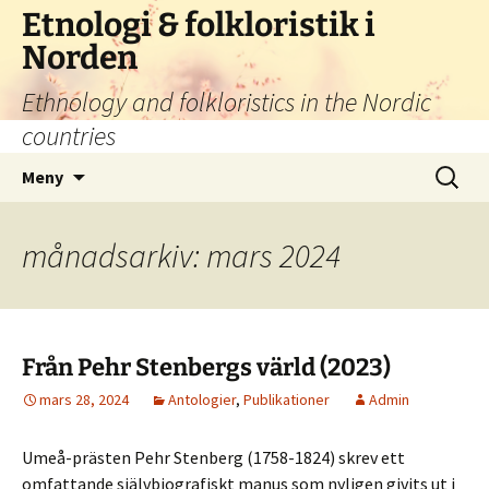
Hoppa
Etnologi & folkloristik i
till
Norden
innehåll
Ethnology and folkloristics in the Nordic
countries
Sök
Meny
efter:
månadsarkiv: mars 2024
Från Pehr Stenbergs värld (2023)
mars 28, 2024
Antologier
,
Publikationer
Admin
Umeå-prästen Pehr Stenberg (1758-1824) skrev ett
omfattande självbiografiskt manus som nyligen givits ut i