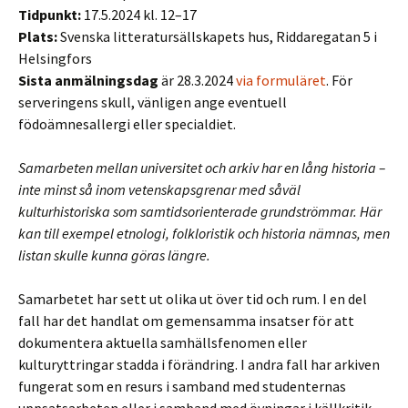
T
idpunkt:
17.5.2024 kl. 12–17
Plats:
Svenska litteratursällskapets hus, Riddaregatan 5 i
Helsingfors
Sista anmälningsdag
är 28.3.2024
via formuläret
. För
serveringens skull, vänligen ange eventuell
födoämnesallergi eller specialdiet.
Samarbeten mellan universitet och arkiv har en lång historia –
inte minst så inom vetenskapsgrenar med såväl
kulturhistoriska som samtidsorienterade grundströmmar. Här
kan till exempel etnologi, folkloristik och historia nämnas, men
listan skulle kunna göras längre.
Samarbetet har sett ut olika ut över tid och rum. I en del
fall har det handlat om gemensamma insatser för att
dokumentera aktuella samhällsfenomen eller
kulturyttringar stadda i förändring. I andra fall har arkiven
fungerat som en resurs i samband med studenternas