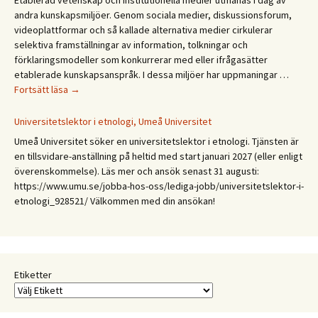
Etablerad vetenskap och institutionella medier utmanas i dag av
andra kunskapsmiljöer. Genom sociala medier, diskussionsforum,
videoplattformar och så kallade alternativa medier cirkulerar
selektiva framställningar av information, tolkningar och
förklaringsmodeller som konkurrerar med eller ifrågasätter
etablerade kunskapsanspråk. I dessa miljöer har uppmaningar …
CFA
Fortsätt läsa
→
Budkavlen
2027.
Universitetslektor i etnologi, Umeå Universitet
Mellan
Umeå Universitet söker en universitetslektor i etnologi. Tjänsten är
expertis
en tillsvidare-anställning på heltid med start januari 2027 (eller enligt
och
överenskommelse). Läs mer och ansök senast 31 augusti:
erfarenhet:
https://www.umu.se/jobba-hos-oss/lediga-jobb/universitetslektor-i-
Etnologiska
etnologi_928521/ Välkommen med din ansökan!
och
folkloristiska
perspektiv
på
samtida
Etiketter
kunskapspraktiker