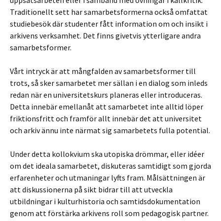
uppsatsarbeten eller i samband med övningar i källkritik.
Traditionellt sett har samarbetsformerna också omfattat
studiebesök där studenter fått information om och insikt i
arkivens verksamhet. Det finns givetvis ytterligare andra
samarbetsformer.
Vårt intryck är att mångfalden av samarbetsformer till
trots, så sker samarbetet mer sällan i en dialog som inleds
redan när en universitetskurs planeras eller introduceras.
Detta innebär emellanåt att samarbetet inte alltid löper
friktionsfritt och framför allt innebär det att universitet
och arkiv ännu inte närmat sig samarbetets fulla potential.
Under detta kollokvium ska utopiska drömmar, eller idéer
om det ideala samarbetet, diskuteras samtidigt som gjorda
erfarenheter och utmaningar lyfts fram. Målsättningen är
att diskussionerna på sikt bidrar till att utveckla
utbildningar i kulturhistoria och samtidsdokumentation
genom att förstärka arkivens roll som pedagogisk partner.