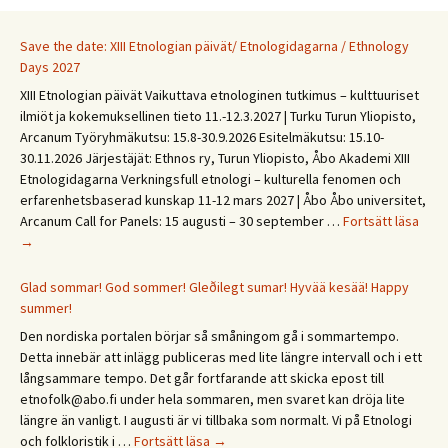
Save the date: XIII Etnologian päivät/ Etnologidagarna / Ethnology
Days 2027
XIII Etnologian päivät Vaikuttava etnologinen tutkimus – kulttuuriset
ilmiöt ja kokemuksellinen tieto 11.-12.3.2027 | Turku Turun Yliopisto,
Arcanum Työryhmäkutsu: 15.8-30.9.2026 Esitelmäkutsu: 15.10-
30.11.2026 Järjestäjät: Ethnos ry, Turun Yliopisto, Åbo Akademi XIII
Etnologidagarna Verkningsfull etnologi – kulturella fenomen och
erfarenhetsbaserad kunskap 11-12 mars 2027 | Åbo Åbo universitet,
Save
Arcanum Call for Panels: 15 augusti – 30 september …
Fortsätt läsa
the
→
date
XIII
Glad sommar! God sommer! Gleðilegt sumar! Hyvää kesää! Happy
Etno
summer!
päivä
Den nordiska portalen börjar så småningom gå i sommartempo.
Etno
Detta innebär att inlägg publiceras med lite längre intervall och i ett
/
långsammare tempo. Det går fortfarande att skicka epost till
Ethn
etnofolk@abo.fi under hela sommaren, men svaret kan dröja lite
Days
längre än vanligt. I augusti är vi tillbaka som normalt. Vi på Etnologi
2027
Glad
och folkloristik i …
Fortsätt läsa
→