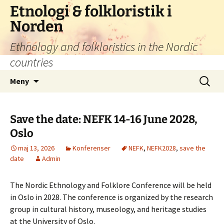
Hoppa
Etnologi & folkloristik i
till
Norden
innehåll
Ethnology and folkloristics in the Nordic
countries
Sök
Meny
efter:
Save the date: NEFK 14-16 June 2028,
Oslo
maj 13, 2026
Konferenser
NEFK
,
NEFK2028
,
save the
date
Admin
The Nordic Ethnology and Folklore Conference will be held
in Oslo in 2028. The conference is organized by the research
group in cultural history, museology, and heritage studies
at the University of Oslo.