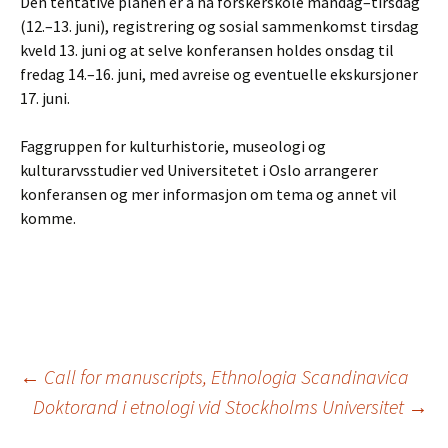
Den tentative planen er å ha forskerskole mandag–tirsdag
(12.–13. juni), registrering og sosial sammenkomst tirsdag
kveld 13. juni og at selve konferansen holdes onsdag til
fredag 14.–16. juni, med avreise og eventuelle ekskursjoner
17. juni.
Faggruppen for kulturhistorie, museologi og
kulturarvsstudier ved Universitetet i Oslo arrangerer
konferansen og mer informasjon om tema og annet vil
komme.
Inläggsnavigering
←
Call for manuscripts, Ethnologia Scandinavica
Doktorand i etnologi vid Stockholms Universitet
→