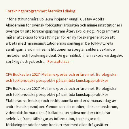
sommar!
God
Forskningsprogrammet Återväxt i dialog
sommer!
Inför sitt hundraårsjubileum inbjuder Kungl. Gustav Adolfs
Gleðilegt
Akademien för svensk folkkultur lärosäten och minnesinstitutioner i
sumar!
Sverige till sitt forskningsprogram Återväxt i dialog. Programmets
Hyvää
mål är att skapa förutsättningar för en ny forskargeneration att
kesää!
arbeta med minnesinstitutionernas samlingar. De folkkulturella
Happy
samlingarna vid minnesinstitutionerna speglar seklers växlande
summer!
metoder och forskningsideal. De ger inblick i människors vardagsliv,
Forskningsprogrammet
språkliga uttryck och …
Fortsätt läsa
→
Återväxt
i
CFA Budkavlen 2027. Mellan expertis och erfarenhet: Etnologiska
dialog
och folkloristiska perspektiv på samtida kunskapspraktiker
CFA Budkavlen 2027: Mellan expertis och erfarenhet: Etnologiska
och folkloristiska perspektiv på samtida kunskapspraktiker
Etablerad vetenskap och institutionella medier utmanas i dag av
andra kunskapsmiljöer. Genom sociala medier, diskussionsforum,
videoplattformar och så kallade alternativa medier cirkulerar
selektiva framställningar av information, tolkningar och
förklaringsmodeller som konkurrerar med eller ifrågasätter