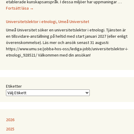
etablerade kunskapsanspråk. I dessa miljöer har uppmaningar …
CFA
Fortsätt läsa
→
Budkavlen
2027.
Universitetslektor i etnologi, Umeå Universitet
Mellan
Umeå Universitet söker en universitetslektor i etnologi. Tjänsten är
expertis
en tillsvidare-anställning på heltid med start januari 2027 (eller enligt
och
överenskommelse). Läs mer och ansök senast 31 augusti:
erfarenhet:
https://www.umu.se/jobba-hos-oss/lediga-jobb/universitetslektor-i-
Etnologiska
etnologi_928521/ Välkommen med din ansökan!
och
folkloristiska
perspektiv
på
samtida
Etiketter
kunskapspraktiker
2026
2025