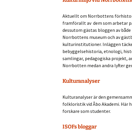
Kulturmiljö vid Norrbotte
Folklore Conference
Summer Scho
Aktuellt om Norrbottens förhistori
Svenska etnologidagarna
2026
ISFNR online
framförallt av dem som arbetar p
dessutom gästas bloggen av både 
Save the date: ISFNR
Symposium 1
Norrbottens museum och av gästbl
2026 Reykjavík –
Oktober: Tra
kulturinstitutioner. Inläggen täck
Nature(s) in Narrative
spår: forskni
Unescos imma
bebyggelsehistoria, etnologi, his
kulturarv
Swedish STS conference
samlingar, pedagogiska projekt, a
2026: Cross-Pollinations,
Norrbotten medan andra lyfter gen
Contamination,
Mediehistoris
Collaboration
Symposium 2
Networks,
Infrastructu
Kulturanalyser
Systems, an
Media Connec
Marcus Wall
Kulturanalyser är den gemensamm
Symposium
folkloristik vid Åbo Akademi. Här h
forskare som studenter.
ISOFs bloggar