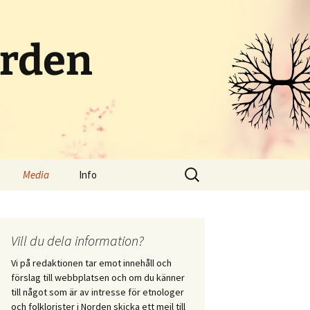
orden
Sök
Media
Info
efter:
Poddar och radio
Om portalen
Streamat
Kontakt
Vill du dela information?
Vi på redaktionen tar emot innehåll och
Bloggar
Skicka in innehåll
förslag till webbplatsen och om du känner
i vid
till något som är av intresse för etnologer
itet
Sociala medier
och folklorister i Norden skicka ett mejl till