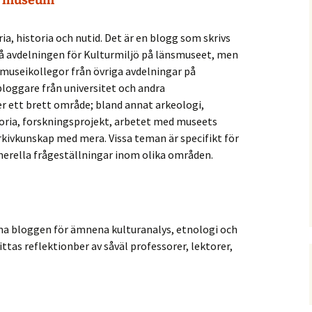
ns museum
16 June 2028, Oslo
ols
Call for abstracts
SIEF Summer School 2026
CFA Budkavlen 2027.
Mellan expertis och
a, historia och nutid. Det är en blogg som skrivs
Sensations from RE:22 –
erfarenhet: Etnologiska
 lectures
the 35th Nordic
Call for editors
11th Folklore Fellows’
och folkloristiska
Ethnologia Fennica: Call
å avdelningen för Kulturmiljö på länsmuseet, men
Ethnology and Folklore
Summer School:
perspektiv på samtida
for Editors and
museikollegor från övriga avdelningar på
Congress in Reykjavík 13-
Interdisciplinarity and
kunskapspraktiker
Subeditors
5-16
16 June 2022
Involvement: Enduring
oggare från universitet och andra
ditionernas
and Emerging Sites of
er ett brett område; bland annat arkeologi,
ng, arkiv och
the Vernacular
Call for manuscripts,
Elore etsii ehdotuksia
teriella
Ethnologia Scandinavica
numeron 2/2026 tai
toria, forskningsprojekt, arbetet med museets
1/2027 teemaksi
rkivkunskap med mera. Vissa teman är specifikt för
CFP Ethnologia Fennica:
erella frågeställningar inom olika områden.
kt arkiv
Ethnological and Cultural
Call for Applications: Co-
026:
Approaches to Nature
Editor-in-Chief at
Ethnologia Europaea –
res,
Journal of European
d Other
Ethnology
tors. A
enberg
a bloggen för ämnena kulturanalys, etnologi och
ittas reflektionber av såväl professorer, lektorer,