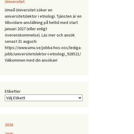
Mellan
Universitet
expertis
Umeå Universitet söker en
och
universitetslektor i etnologi. Tjänsten är en
erfarenhet:
tillsvidare-anställning på heltid med start
Etnologiska
januari 2027 (eller enligt
och
överenskommelse). Läs mer och ansök
folkloristiska
senast 31 augusti:
perspektiv
https://www.umu.se/jobba-hos-oss/lediga-
på
jobb/universitetslektor-i-etnologi_928521/
samtida
Välkommen med din ansökan!
kunskapspraktiker
Etiketter
2026