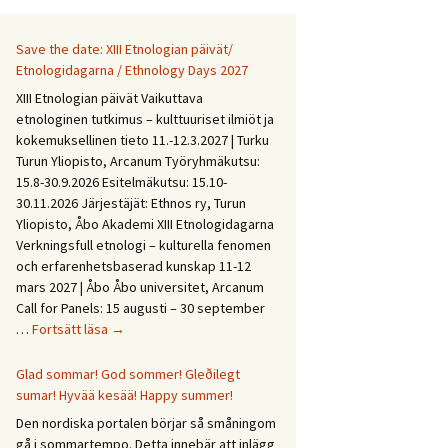
Save the date: XIII Etnologian päivät/
Etnologidagarna / Ethnology Days 2027
XIII Etnologian päivät Vaikuttava
etnologinen tutkimus – kulttuuriset ilmiöt ja
kokemuksellinen tieto 11.-12.3.2027 | Turku
Turun Yliopisto, Arcanum Työryhmäkutsu:
15.8-30.9.2026 Esitelmäkutsu: 15.10-
30.11.2026 Järjestäjät: Ethnos ry, Turun
Yliopisto, Åbo Akademi XIII Etnologidagarna
Verkningsfull etnologi – kulturella fenomen
och erfarenhetsbaserad kunskap 11-12
mars 2027 | Åbo Åbo universitet, Arcanum
Call for Panels: 15 augusti – 30 september
Save
…
Fortsätt läsa
→
the
date:
Glad sommar! God sommer! Gleðilegt
XIII
sumar! Hyvää kesää! Happy summer!
Etnologian
Den nordiska portalen börjar så småningom
päivät/
gå i sommartempo. Detta innebär att inlägg