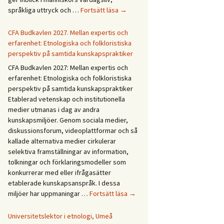
Forskningsprogrammet
språkliga uttryck och …
Fortsätt läsa
→
Återväxt
i
CFA Budkavlen 2027. Mellan expertis och
dialog
erfarenhet: Etnologiska och folkloristiska
perspektiv på samtida kunskapspraktiker
CFA Budkavlen 2027: Mellan expertis och
erfarenhet: Etnologiska och folkloristiska
perspektiv på samtida kunskapspraktiker
Etablerad vetenskap och institutionella
medier utmanas i dag av andra
kunskapsmiljöer. Genom sociala medier,
diskussionsforum, videoplattformar och så
kallade alternativa medier cirkulerar
selektiva framställningar av information,
tolkningar och förklaringsmodeller som
konkurrerar med eller ifrågasätter
etablerade kunskapsanspråk. I dessa
CFA
miljöer har uppmaningar …
Fortsätt läsa
→
Budkavlen
2027.
Universitetslektor i etnologi, Umeå