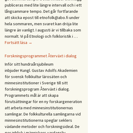
Etnologidagarna
publiceras med lite längre intervall och i ett
/
långsammare tempo. Det går fortfarande
Ethnology
att skicka epost till etnofolk@abo.fi under
Days
hela sommaren, men svaret kan dröja lite
2027
längre än vanligt. I augusti är vi tillbaka som
normalt. Vi på Etnologi och folkloristik i …
Glad
Fortsätt läsa
→
sommar!
God
Forskningsprogrammet Återväxt i dialog
sommer!
Inför sitt hundraårsjubileum
Gleðilegt
inbjuder Kungl. Gustav Adolfs Akademien
sumar!
för svensk folkkultur lärosäten och
Hyvää
minnesinstitutioner i Sverige till sitt
kesää!
forskningsprogram Återväxt i dialog.
Happy
Programmets mål är att skapa
summer!
förutsättningar för en ny forskargeneration
att arbeta med minnesinstitutionernas
samlingar. De folkkulturella samlingarna vid
minnesinstitutionerna speglar seklers
växlande metoder och forskningsideal. De
ger inblick i människors vardagsliv,