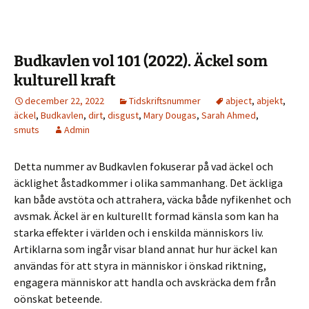
Budkavlen vol 101 (2022). Äckel som
kulturell kraft
december 22, 2022
Tidskriftsnummer
abject
,
abjekt
,
äckel
,
Budkavlen
,
dirt
,
disgust
,
Mary Dougas
,
Sarah Ahmed
,
smuts
Admin
Detta nummer av Budkavlen fokuserar på vad äckel och
äcklighet åstadkommer i olika sammanhang. Det äckliga
kan både avstöta och attrahera, väcka både nyfikenhet och
avsmak. Äckel är en kulturellt formad känsla som kan ha
starka effekter i världen och i enskilda människors liv.
Artiklarna som ingår visar bland annat hur hur äckel kan
användas för att styra in människor i önskad riktning,
engagera människor att handla och avskräcka dem från
oönskat beteende.