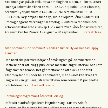
XIII Etnologian päivät Vaikuttava etnologinen tutkimus – kulttuuriset
ilmiöt ja kokemuksellinen tieto 11.-12.3.2027 | Turku Turun Yliopisto,
Arcanum Työryhmäkutsu: 15.8-30.9.2026 Esitelmäkutsu: 15.10-
30.11.2026 Järjestäjät: Ethnos ry, Turun Yliopisto, Åbo Akademi XIII
Etnologidagarna Verkningsfull etnologi – kulturella fenomen och
erfarenhetsbaserad kunskap 11-12 mars 2027 | Åbo Åbo universitet,
Save
Arcanum Call for Panels: 15 augusti – 30 september …
Fortsätt läsa
the
→
date
XIII
Glad sommar! God sommer! Gleðilegt sumar! Hyvää kesää! Happy
Etno
summer!
päivä
Den nordiska portalen börjar så småningom gå i sommartempo.
Etno
Detta innebär att inlägg publiceras med lite längre intervall och i ett
/
långsammare tempo. Det går fortfarande att skicka epost till
Ethn
etnofolk@abo.fi under hela sommaren, men svaret kan dröja lite
Days
längre än vanligt. I augusti är vi tillbaka som normalt. Vi på Etnologi
2027
Glad
och folkloristik i …
Fortsätt läsa
→
sommar!
God
Forskningsprogrammet Återväxt i dialog
sommer!
Inför sitt hundraårsjubileum inbjuder Kungl. Gustav Adolfs
Gleðilegt
Akademien för svensk folkkultur lärosäten och minnesinstitutioner i