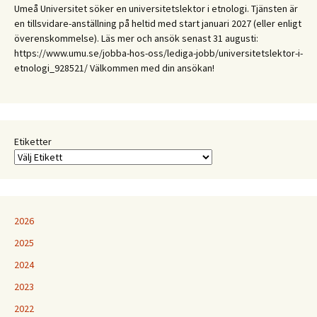
Mellan
Umeå Universitet söker en universitetslektor i etnologi. Tjänsten är
expertis
en tillsvidare-anställning på heltid med start januari 2027 (eller enligt
och
överenskommelse). Läs mer och ansök senast 31 augusti:
erfarenhet:
https://www.umu.se/jobba-hos-oss/lediga-jobb/universitetslektor-i-
Etnologiska
etnologi_928521/ Välkommen med din ansökan!
och
folkloristiska
perspektiv
på
samtida
Etiketter
kunskapspraktiker
2026
2025
2024
2023
2022