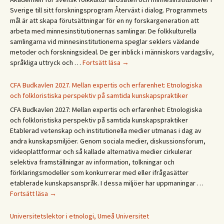
sumar!
Sverige till sitt forskningsprogram Återväxt i dialog. Programmets
Hyvää
mål är att skapa förutsättningar för en ny forskargeneration att
kesää!
arbeta med minnesinstitutionernas samlingar. De folkkulturella
Happy
samlingarna vid minnesinstitutionerna speglar seklers växlande
summer!
metoder och forskningsideal. De ger inblick i människors vardagsliv,
Forskningsprogrammet
språkliga uttryck och …
Fortsätt läsa
→
Återväxt
i
CFA Budkavlen 2027. Mellan expertis och erfarenhet: Etnologiska
dialog
och folkloristiska perspektiv på samtida kunskapspraktiker
CFA Budkavlen 2027: Mellan expertis och erfarenhet: Etnologiska
och folkloristiska perspektiv på samtida kunskapspraktiker
Etablerad vetenskap och institutionella medier utmanas i dag av
andra kunskapsmiljöer. Genom sociala medier, diskussionsforum,
videoplattformar och så kallade alternativa medier cirkulerar
selektiva framställningar av information, tolkningar och
förklaringsmodeller som konkurrerar med eller ifrågasätter
etablerade kunskapsanspråk. I dessa miljöer har uppmaningar …
CFA
Fortsätt läsa
→
Budkavlen
2027.
Universitetslektor i etnologi, Umeå Universitet