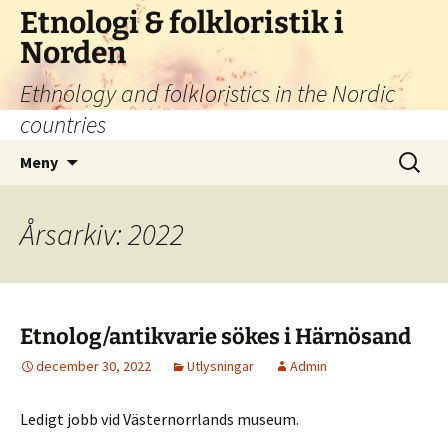
Hoppa
Etnologi & folkloristik i
till
Norden
innehåll
Ethnology and folkloristics in the Nordic
countries
Sök
Meny
efter:
Årsarkiv: 2022
Etnolog/antikvarie sökes i Härnösand
december 30, 2022
Utlysningar
Admin
Ledigt jobb vid Västernorrlands museum.