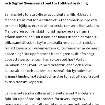
och Sigfrid Svenssons fond för folklivsforskning
Seminariets första syfte är att diskutera Nils Månsson
Mandelgrens roll för kulturarvet i ett samhällsperspektiv
och med hjälp av ett socialhistoriskt ramverk. Hur lyckades
Mandelgren som enskild individ manövrera sig fram i
ståndssamhället? Hur kunde han under decennier röra sig i
olika samhällsskikt i syfte att skaffa resurser och redskap
för att bevara och dokumentera kulturfenomen av de mest
skilda slag? Hur uppfattades Mandelgren av de ofta högt
uppsatta personer som han sökte stöd hos? Varför
hamnade han i konflikt med riksantikvarien och andra i
kulturvärlden och akademikretsarna? Hur lyckades han
kringgå hinder, motstånd och avslag för att till sist få stöd
av den franske kejsaren?
Seminariets andra syfte är att diskutera vad Mandelgren
faktiskt uppnådde i sitt arbete för utvecklingen av
museiväsendet, det fält som idag benämns kulturvård eller