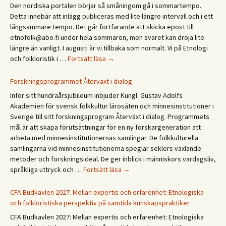
päivä
Den nordiska portalen börjar så småningom gå i sommartempo.
Etno
Detta innebär att inlägg publiceras med lite längre intervall och i ett
/
långsammare tempo. Det går fortfarande att skicka epost till
Ethn
etnofolk@abo.fi under hela sommaren, men svaret kan dröja lite
Days
längre än vanligt. I augusti är vi tillbaka som normalt. Vi på Etnologi
2027
Glad
och folkloristik i …
Fortsätt läsa
→
sommar!
God
Forskningsprogrammet Återväxt i dialog
sommer!
Inför sitt hundraårsjubileum inbjuder Kungl. Gustav Adolfs
Gleðilegt
Akademien för svensk folkkultur lärosäten och minnesinstitutioner i
sumar!
Sverige till sitt forskningsprogram Återväxt i dialog. Programmets
Hyvää
mål är att skapa förutsättningar för en ny forskargeneration att
kesää!
arbeta med minnesinstitutionernas samlingar. De folkkulturella
Happy
samlingarna vid minnesinstitutionerna speglar seklers växlande
summer!
metoder och forskningsideal. De ger inblick i människors vardagsliv,
Forskningsprogrammet
språkliga uttryck och …
Fortsätt läsa
→
Återväxt
i
CFA Budkavlen 2027. Mellan expertis och erfarenhet: Etnologiska
dialog
och folkloristiska perspektiv på samtida kunskapspraktiker
CFA Budkavlen 2027: Mellan expertis och erfarenhet: Etnologiska