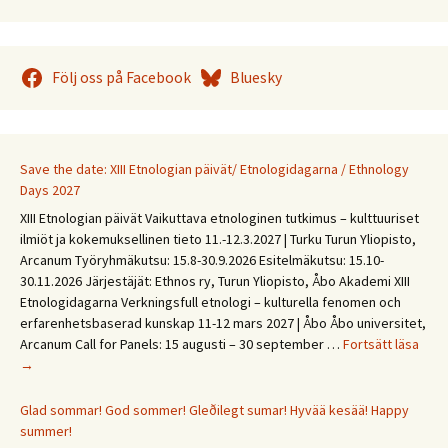
Följ oss på Facebook
Bluesky
Save the date: XIII Etnologian päivät/ Etnologidagarna / Ethnology
Days 2027
XIII Etnologian päivät Vaikuttava etnologinen tutkimus – kulttuuriset
ilmiöt ja kokemuksellinen tieto 11.-12.3.2027 | Turku Turun Yliopisto,
Arcanum Työryhmäkutsu: 15.8-30.9.2026 Esitelmäkutsu: 15.10-
30.11.2026 Järjestäjät: Ethnos ry, Turun Yliopisto, Åbo Akademi XIII
Etnologidagarna Verkningsfull etnologi – kulturella fenomen och
erfarenhetsbaserad kunskap 11-12 mars 2027 | Åbo Åbo universitet,
Save
Arcanum Call for Panels: 15 augusti – 30 september …
Fortsätt läsa
the
→
date
XIII
Glad sommar! God sommer! Gleðilegt sumar! Hyvää kesää! Happy
Etno
summer!