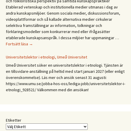
och folkloristiska perspektiv på samtida kunskapspraktiker
Etablerad vetenskap och institutionella medier utmanas i dag av
andra kunskapsmiljöer. Genom sociala medier, diskussionsforum,
videoplattformar och så kallade alternativa medier cirkulerar
selektiva framställningar av information, tolkningar och
förklaringsmodeller som konkurrerar med eller ifrågasätter
etablerade kunskapsanspråk. I dessa miljöer har uppmaningar …
CFA
Fortsätt läsa
→
Budkavlen
2027.
Universitetslektor i etnologi, Umeå Universitet
Mellan
Umeå Universitet söker en universitetslektor i etnologi. Tjänsten är
expertis
en tillsvidare-anställning på heltid med start januari 2027 (eller enligt
och
överenskommelse). Läs mer och ansök senast 31 augusti:
erfarenhet:
https://www.umu.se/jobba-hos-oss/lediga-jobb/universitetslektor-i-
Etnologiska
etnologi_928521/ Välkommen med din ansökan!
och
folkloristiska
perspektiv
på
samtida
Etiketter
kunskapspraktiker