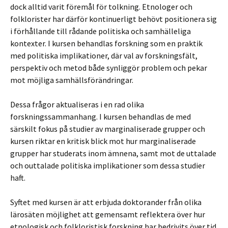
dock alltid varit föremål för tolkning. Etnologer och
folklorister har därför kontinuerligt behövt positionera sig
i förhållande till rådande politiska och samhälleliga
kontexter. I kursen behandlas forskning som en praktik
med politiska implikationer, där val av forskningsfält,
perspektiv och metod både synliggör problem och pekar
mot möjliga samhällsförändringar.
Dessa frågor aktualiseras i en rad olika
forskningssammanhang. I kursen behandlas de med
särskilt fokus på studier av marginaliserade grupper och
kursen riktar en kritisk blick mot hur marginaliserade
grupper har studerats inom ämnena, samt mot de uttalade
och outtalade politiska implikationer som dessa studier
haft.
Syftet med kursen är att erbjuda doktorander från olika
lärosäten möjlighet att gemensamt reflektera över hur
etnologisk och folkloristisk forskning har bedrivits över tid