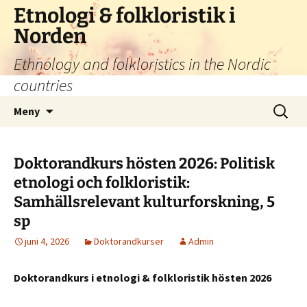
Hoppa
Etnologi & folkloristik i
till
Norden
innehåll
Ethnology and folkloristics in the Nordic
countries
Sök
Meny
efter:
Doktorandkurs hösten 2026: Politisk
etnologi och folkloristik:
Samhällsrelevant kulturforskning, 5
sp
juni 4, 2026
Doktorandkurser
Admin
Doktorandkurs i etnologi & folkloristik hösten 2026