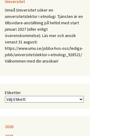
Mellan
Universitet
expertis
Umeå Universitet söker en
och
universitetslektor i etnologi. Tjänsten är en
erfarenhet:
tillsvidare-anställning på heltid med start
Etnologiska
januari 2027 (eller enligt
och
överenskommelse). Läs mer och ansök
folkloristiska
senast 31 augusti:
perspektiv
https://www.umu.se/jobba-hos-oss/lediga-
på
jobb/universitetslektor-i-etnologi_928521/
samtida
Välkommen med din ansökan!
kunskapspraktiker
Etiketter
2026