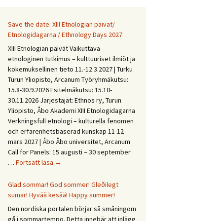
Save the date: XIII Etnologian päivät/
Etnologidagarna / Ethnology Days 2027
XIII Etnologian päivät Vaikuttava
etnologinen tutkimus – kulttuuriset ilmiöt ja
kokemuksellinen tieto 11.-12.3.2027 | Turku
Turun Yliopisto, Arcanum Työryhmäkutsu:
15.8-30.9.2026 Esitelmäkutsu: 15.10-
30.11.2026 Järjestäjät: Ethnos ry, Turun
Yliopisto, Åbo Akademi XIII Etnologidagarna
Verkningsfull etnologi – kulturella fenomen
och erfarenhetsbaserad kunskap 11-12
mars 2027 | Åbo Åbo universitet, Arcanum
Call for Panels: 15 augusti – 30 september
Save
…
Fortsätt läsa
→
the
date:
Glad sommar! God sommer! Gleðilegt
XIII
sumar! Hyvää kesää! Happy summer!
Etnologian
Den nordiska portalen börjar så småningom
päivät/
gå i sommartempo. Detta innebär att inlägg