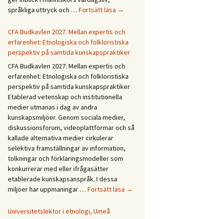
Forskningsprogrammet
språkliga uttryck och …
Fortsätt läsa
→
Återväxt
i
CFA Budkavlen 2027. Mellan expertis och
dialog
erfarenhet: Etnologiska och folkloristiska
perspektiv på samtida kunskapspraktiker
CFA Budkavlen 2027: Mellan expertis och
erfarenhet: Etnologiska och folkloristiska
perspektiv på samtida kunskapspraktiker
Etablerad vetenskap och institutionella
medier utmanas i dag av andra
kunskapsmiljöer. Genom sociala medier,
diskussionsforum, videoplattformar och så
kallade alternativa medier cirkulerar
selektiva framställningar av information,
tolkningar och förklaringsmodeller som
konkurrerar med eller ifrågasätter
etablerade kunskapsanspråk. I dessa
CFA
miljöer har uppmaningar …
Fortsätt läsa
→
Budkavlen
2027.
Universitetslektor i etnologi, Umeå