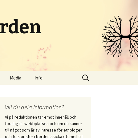
orden
Sök
Media
Info
efter:
Poddar och radio
Om portalen
Streamat
Kontakt
Vill du dela information?
Vi på redaktionen tar emot innehåll och
Bloggar
Skicka in innehåll
förslag till webbplatsen och om du känner
i vid
till något som är av intresse för etnologer
itet
Sociala medier
och folklorister i Norden skicka ett mejl till