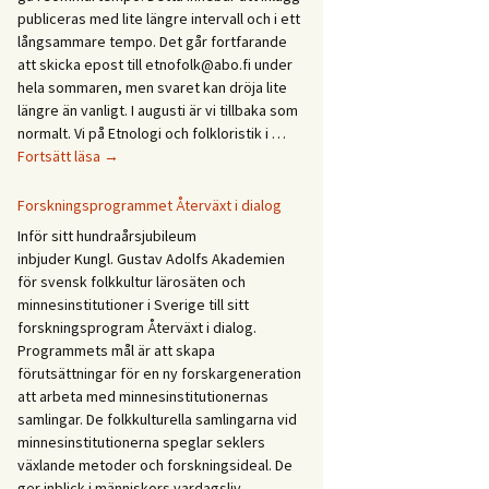
Etnologidagarna
publiceras med lite längre intervall och i ett
/
långsammare tempo. Det går fortfarande
Ethnology
att skicka epost till etnofolk@abo.fi under
Days
hela sommaren, men svaret kan dröja lite
2027
längre än vanligt. I augusti är vi tillbaka som
normalt. Vi på Etnologi och folkloristik i …
Glad
Fortsätt läsa
→
sommar!
God
Forskningsprogrammet Återväxt i dialog
sommer!
Inför sitt hundraårsjubileum
Gleðilegt
inbjuder Kungl. Gustav Adolfs Akademien
sumar!
för svensk folkkultur lärosäten och
Hyvää
minnesinstitutioner i Sverige till sitt
kesää!
forskningsprogram Återväxt i dialog.
Happy
Programmets mål är att skapa
summer!
förutsättningar för en ny forskargeneration
att arbeta med minnesinstitutionernas
samlingar. De folkkulturella samlingarna vid
minnesinstitutionerna speglar seklers
växlande metoder och forskningsideal. De
ger inblick i människors vardagsliv,