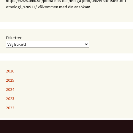
https://www.umu.se/jobba-hos-oss/lediga-jobb/universitetslektor-i-
Etnologiska
etnologi_928521/ Välkommen med din ansökan!
och
folkloristiska
perspektiv
på
samtida
Etiketter
kunskapspraktiker
2026
2025
2024
2023
2022