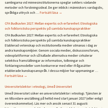
samlingarna vid minnesinstitutionerna speglar seklers växlande
summer!
metoder och forskningsideal. De ger inblick i människors vardagsliv,
Forskningsprogrammet
språkliga uttryck och …
Fortsätt läsa
→
Återväxt
i
CFA Budkavlen 2027. Mellan expertis och erfarenhet: Etnologiska
dialog
och folkloristiska perspektiv på samtida kunskapspraktiker
CFA Budkavlen 2027: Mellan expertis och erfarenhet: Etnologiska
och folkloristiska perspektiv på samtida kunskapspraktiker
Etablerad vetenskap och institutionella medier utmanas i dag av
andra kunskapsmiljöer. Genom sociala medier, diskussionsforum,
videoplattformar och så kallade alternativa medier cirkulerar
selektiva framställningar av information, tolkningar och
förklaringsmodeller som konkurrerar med eller ifrågasätter
etablerade kunskapsanspråk. I dessa miljöer har uppmaningar …
CFA
Fortsätt läsa
→
Budkavlen
2027.
Universitetslektor i etnologi, Umeå Universitet
Mellan
Umeå Universitet söker en universitetslektor i etnologi. Tjänsten är
expertis
en tillsvidare-anställning på heltid med start januari 2027 (eller enligt
och
överenskommelse). Läs mer och ansök senast 31 augusti:
erfarenhet: