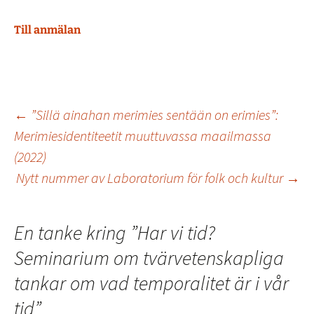
Till anmälan
Inläggsnavigering
←
”Sillä ainahan merimies sentään on erimies”:
Merimiesidentiteetit muuttuvassa maailmassa
(2022)
Nytt nummer av Laboratorium för folk och kultur
→
En tanke kring ”
Har vi tid?
Seminarium om tvärvetenskapliga
tankar om vad temporalitet är i vår
tid
”