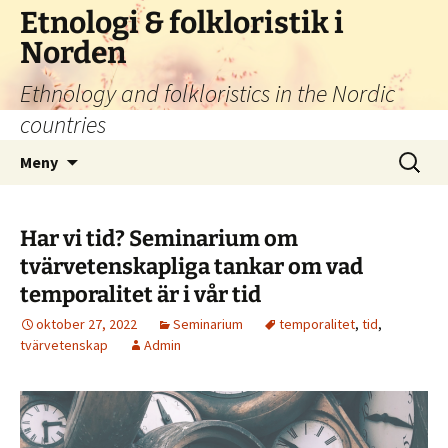
Hoppa
Etnologi & folkloristik i
till
Norden
innehåll
Ethnology and folkloristics in the Nordic
countries
Sök
Meny
efter:
Har vi tid? Seminarium om
tvärvetenskapliga tankar om vad
temporalitet är i vår tid
oktober 27, 2022
Seminarium
temporalitet
,
tid
,
tvärvetenskap
Admin