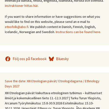
innehåll på danska, finska, engelska, isländska, norska och svenska.
Instruktioner hittas här
.
If you want to share information or have suggestions on what you
would like to find on this website, please send an e-mail to
etnofolk@abo.fi
. We publish content in Danish, Finnish, English,
Icelandic, Norwegian and Swedish.
Instructions can be found here.
Följ oss på Facebook
Bluesky
Save the date: XIII Etnologian päivät/ Etnologidagarna / Ethnology
Days 2027
XIII Etnologian päivät Vaikuttava etnologinen tutkimus – kulttuuriset
ilmiöt ja kokemuksellinen tieto 11.-12.3.2027 | Turku Turun Yliopisto,
Arcanum Työryhmäkutsu: 15.8-30.9.2026 Esitelmäkutsu: 15.10-
30.11.2026 Järjestäjät: Ethnos ry, Turun Yliopisto, Åbo Akademi XIII