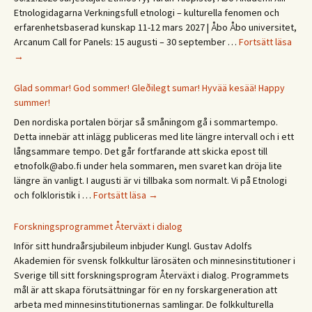
Etnologidagarna Verkningsfull etnologi – kulturella fenomen och
erfarenhetsbaserad kunskap 11-12 mars 2027 | Åbo Åbo universitet,
Save
Arcanum Call for Panels: 15 augusti – 30 september …
Fortsätt läsa
the
→
date
XIII
Glad sommar! God sommer! Gleðilegt sumar! Hyvää kesää! Happy
Etno
summer!
päivä
Den nordiska portalen börjar så småningom gå i sommartempo.
Etno
Detta innebär att inlägg publiceras med lite längre intervall och i ett
/
långsammare tempo. Det går fortfarande att skicka epost till
Ethn
etnofolk@abo.fi under hela sommaren, men svaret kan dröja lite
Days
längre än vanligt. I augusti är vi tillbaka som normalt. Vi på Etnologi
2027
Glad
och folkloristik i …
Fortsätt läsa
→
sommar!
God
Forskningsprogrammet Återväxt i dialog
sommer!
Inför sitt hundraårsjubileum inbjuder Kungl. Gustav Adolfs
Gleðilegt
Akademien för svensk folkkultur lärosäten och minnesinstitutioner i
sumar!
Sverige till sitt forskningsprogram Återväxt i dialog. Programmets
Hyvää
mål är att skapa förutsättningar för en ny forskargeneration att
kesää!
arbeta med minnesinstitutionernas samlingar. De folkkulturella
Happy