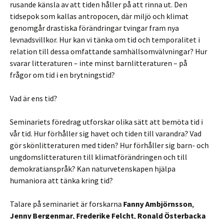
rusande känsla av att tiden håller på att rinna ut. Den
tidsepok som kallas antropocen, där miljö och klimat
genomgår drastiska förändringar tvingar fram nya
levnadsvillkor. Hur kan vi tänka om tid och temporalitet i
relation till dessa omfattande samhällsomvälvningar? Hur
svarar litteraturen – inte minst barnlitteraturen – på
frågor om tid i en brytningstid?
Vad är ens tid?
Seminariets föredrag utforskar olika sätt att bemöta tid i
vår tid. Hur förhåller sig havet och tiden till varandra? Vad
gör skönlitteraturen med tiden? Hur förhåller sig barn- och
ungdomslitteraturen till klimatförändringen och till
demokratianspråk? Kan naturvetenskapen hjälpa
humaniora att tänka kring tid?
Talare på seminariet är forskarna
Fanny Ambjörnsson
,
Jenny Bergenmar
,
Frederike Felcht
,
Ronald Österbacka