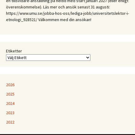
en tillsvidare-anställning på heltid med start januari 2027 (eller enligt
och
överenskommelse). Läs mer och ansök senast 31 augusti:
erfarenhet:
https://www.umu.se/jobba-hos-oss/lediga-jobb/universitetslektor-i-
Etnologiska
etnologi_928521/ Välkommen med din ansökan!
och
folkloristiska
perspektiv
på
samtida
Etiketter
kunskapspraktiker
2026
2025
2024
2023
2022