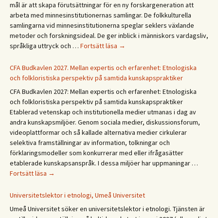
mål är att skapa förutsättningar för en ny forskargeneration att
kesää!
arbeta med minnesinstitutionernas samlingar. De folkkulturella
Happy
samlingarna vid minnesinstitutionerna speglar seklers växlande
summer!
metoder och forskningsideal. De ger inblick i människors vardagsliv,
Forskningsprogrammet
språkliga uttryck och …
Fortsätt läsa
→
Återväxt
i
CFA Budkavlen 2027. Mellan expertis och erfarenhet: Etnologiska
dialog
och folkloristiska perspektiv på samtida kunskapspraktiker
CFA Budkavlen 2027: Mellan expertis och erfarenhet: Etnologiska
och folkloristiska perspektiv på samtida kunskapspraktiker
Etablerad vetenskap och institutionella medier utmanas i dag av
andra kunskapsmiljöer. Genom sociala medier, diskussionsforum,
videoplattformar och så kallade alternativa medier cirkulerar
selektiva framställningar av information, tolkningar och
förklaringsmodeller som konkurrerar med eller ifrågasätter
etablerade kunskapsanspråk. I dessa miljöer har uppmaningar …
CFA
Fortsätt läsa
→
Budkavlen
2027.
Universitetslektor i etnologi, Umeå Universitet
Mellan
Umeå Universitet söker en universitetslektor i etnologi. Tjänsten är
expertis