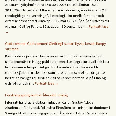
Arcanum Työryhmäkutsu: 15.8-30.9.2026 Esitelmäkutsu: 15.10-
30.11.2026 Järjestäjät: Ethnos ry, Turun Yliopisto, Åbo Akademi XIII
Etnologidagarna Verkningsfull etnologi – kulturella fenomen och
erfarenhetsbaserad kunskap 11-12 mars 2027 | Åbo Åbo universitet,
Save
Arcanum Call for Panels: 15 augusti – 30 september …
Fortsätt läsa
the
→
date
XIII
Glad sommar! God sommer! Gleðilegt sumar! Hyvää kesää! Happy
Etno
summer!
päivä
Den nordiska portalen börjar så småningom gå i sommartempo.
Etno
Detta innebär att inlägg publiceras med lite längre intervall och i ett
/
långsammare tempo. Det går fortfarande att skicka epost till
Ethn
etnofolk@abo.fi under hela sommaren, men svaret kan dröja lite
Days
längre än vanligt. I augusti är vi tillbaka som normalt. Vi på Etnologi
2027
Glad
och folkloristik i …
Fortsätt läsa
→
sommar!
God
Forskningsprogrammet Återväxt i dialog
sommer!
Inför sitt hundraårsjubileum inbjuder Kungl. Gustav Adolfs
Gleðilegt
Akademien för svensk folkkultur lärosäten och minnesinstitutioner i
sumar!
Sverige till sitt forskningsprogram Återväxt i dialog. Programmets
Hyvää