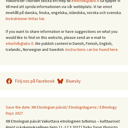
folklorister i Norden skicka ett mejl till
etnofolk@abo.fi
så hjälper vi
till med att sprida informationen via vår webbplats. Vi tar emot
innehåll på danska, finska, engelska, isländska, norska och svenska.
Instruktioner hittas här
.
If you want to share information or have suggestions on what you
would like to find on this website, please send an e-mail to
etnofolk@abo.fi
. We publish content in Danish, Finnish, English,
Icelandic, Norwegian and Swedish.
Instructions can be found here.
Följ oss på Facebook
Bluesky
Save the date: XIII Etnologian päivät/ Etnologidagarna / Ethnology
Days 2027
XIII Etnologian päivät Vaikuttava etnologinen tutkimus – kulttuuriset
ilmiöt ja kokemuksellinen tieto 11.-12.3.2027 | Turku Turun Yliopisto,