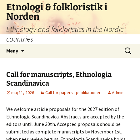
Hoppa
Etnologi & folkloristik i
till
Norden
innehåll
Ethnology and folkloristics in the Nordic
countries
Sök
Meny
efter:
Call for manuscripts, Ethnologia
Scandinavica
maj 11, 2026
Call for papers - publikationer
Admin
We welcome article proposals for the 2027 edition of
Ethnologia Scandinavica. Abstracts are accepted by the
editors until June 30th. Accepted proposals should be
submitted as complete manuscripts by November 1st,
when peer review begins. Ethnologia Scandinavica holds