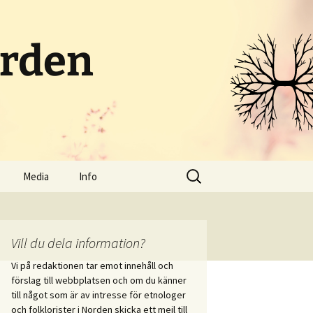
orden
Sök
Media
Info
efter:
Poddar och radio
Om portalen
Streamat
Kontakt
Vill du dela information?
Vi på redaktionen tar emot innehåll och
Bloggar
Skicka in innehåll
förslag till webbplatsen och om du känner
i vid
till något som är av intresse för etnologer
itet
Sociala medier
och folklorister i Norden skicka ett mejl till