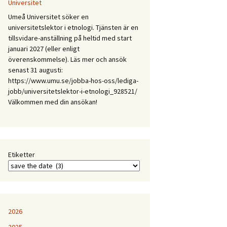
Mellan
Universitet
expertis
Umeå Universitet söker en
och
universitetslektor i etnologi. Tjänsten är en
erfarenhet:
tillsvidare-anställning på heltid med start
Etnologiska
januari 2027 (eller enligt
och
överenskommelse). Läs mer och ansök
folkloristiska
senast 31 augusti:
perspektiv
https://www.umu.se/jobba-hos-oss/lediga-
på
jobb/universitetslektor-i-etnologi_928521/
samtida
Välkommen med din ansökan!
kunskapspraktiker
Etiketter
2026