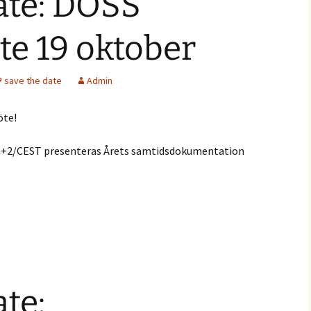
ate: DOSS
e 19 oktober
save the date
Admin
öte!
TC+2/CEST presenteras Årets samtidsdokumentation
ate: