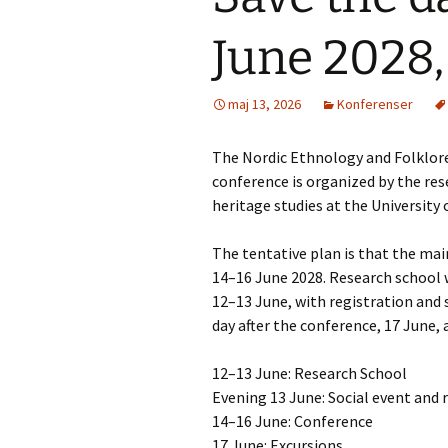
Folklore Conference
Summer Scho
June 2028,
Svenska etnologidagarna
2026
ISFNR online
maj 13, 2026
Konferenser
Save the date: ISFNR
Symposium 1
2026 Reykjavík –
Oktober: Tra
Nature(s) in Narrative
spår: forskni
The Nordic Ethnology and Folklore 
Unescos imma
kulturarv
conference is organized by the res
Swedish STS conference
heritage studies at the University 
2026: Cross-Pollinations,
Contamination,
Mediehistoris
Collaboration
Symposium 2
The tentative plan is that the mai
Networks,
Infrastructu
14–16 June 2028. Research school w
Systems, an
Media Connec
12–13 June, with registration and 
Marcus Wall
day after the conference, 17 June, 
Symposium
12–13 June: Research School
Evening 13 June: Social event and 
14–16 June: Conference
17 June: Excursions