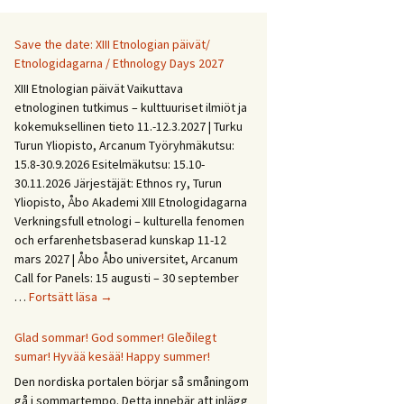
Save the date: XIII Etnologian päivät/
Etnologidagarna / Ethnology Days 2027
XIII Etnologian päivät Vaikuttava
etnologinen tutkimus – kulttuuriset ilmiöt ja
kokemuksellinen tieto 11.-12.3.2027 | Turku
Turun Yliopisto, Arcanum Työryhmäkutsu:
15.8-30.9.2026 Esitelmäkutsu: 15.10-
30.11.2026 Järjestäjät: Ethnos ry, Turun
Yliopisto, Åbo Akademi XIII Etnologidagarna
Verkningsfull etnologi – kulturella fenomen
och erfarenhetsbaserad kunskap 11-12
mars 2027 | Åbo Åbo universitet, Arcanum
Call for Panels: 15 augusti – 30 september
Save
…
Fortsätt läsa
→
the
date:
Glad sommar! God sommer! Gleðilegt
XIII
sumar! Hyvää kesää! Happy summer!
Etnologian
Den nordiska portalen börjar så småningom
päivät/
gå i sommartempo. Detta innebär att inlägg