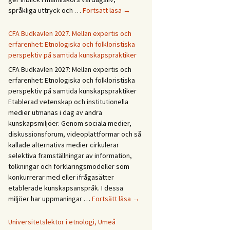
Forskningsprogrammet
språkliga uttryck och …
Fortsätt läsa
→
Återväxt
i
CFA Budkavlen 2027. Mellan expertis och
dialog
erfarenhet: Etnologiska och folkloristiska
perspektiv på samtida kunskapspraktiker
CFA Budkavlen 2027: Mellan expertis och
erfarenhet: Etnologiska och folkloristiska
perspektiv på samtida kunskapspraktiker
Etablerad vetenskap och institutionella
medier utmanas i dag av andra
kunskapsmiljöer. Genom sociala medier,
diskussionsforum, videoplattformar och så
kallade alternativa medier cirkulerar
selektiva framställningar av information,
tolkningar och förklaringsmodeller som
konkurrerar med eller ifrågasätter
etablerade kunskapsanspråk. I dessa
CFA
miljöer har uppmaningar …
Fortsätt läsa
→
Budkavlen
2027.
Universitetslektor i etnologi, Umeå