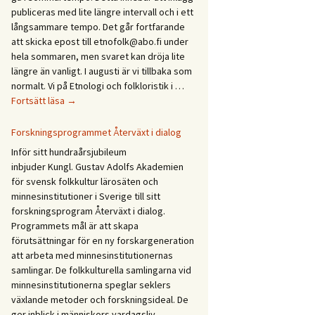
Etnologidagarna
publiceras med lite längre intervall och i ett
/
långsammare tempo. Det går fortfarande
Ethnology
att skicka epost till etnofolk@abo.fi under
Days
hela sommaren, men svaret kan dröja lite
2027
längre än vanligt. I augusti är vi tillbaka som
normalt. Vi på Etnologi och folkloristik i …
Glad
Fortsätt läsa
→
sommar!
God
Forskningsprogrammet Återväxt i dialog
sommer!
Inför sitt hundraårsjubileum
Gleðilegt
inbjuder Kungl. Gustav Adolfs Akademien
sumar!
för svensk folkkultur lärosäten och
Hyvää
minnesinstitutioner i Sverige till sitt
kesää!
forskningsprogram Återväxt i dialog.
Happy
Programmets mål är att skapa
summer!
förutsättningar för en ny forskargeneration
att arbeta med minnesinstitutionernas
samlingar. De folkkulturella samlingarna vid
minnesinstitutionerna speglar seklers
växlande metoder och forskningsideal. De
ger inblick i människors vardagsliv,