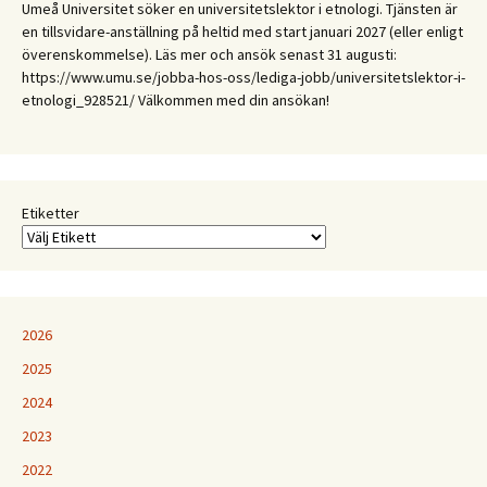
Umeå Universitet söker en universitetslektor i etnologi. Tjänsten är
expertis
en tillsvidare-anställning på heltid med start januari 2027 (eller enligt
och
överenskommelse). Läs mer och ansök senast 31 augusti:
erfarenhet:
https://www.umu.se/jobba-hos-oss/lediga-jobb/universitetslektor-i-
Etnologiska
etnologi_928521/ Välkommen med din ansökan!
och
folkloristiska
perspektiv
på
samtida
Etiketter
kunskapspraktiker
2026
2025
2024
2023
2022