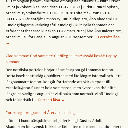
XIII Etnologian päivät Vaikuttava etnologinen tutkimus – kulttuuriset
ilmiöt ja kokemuksellinen tieto 11.-12.3.2027 | Turku Turun Yliopisto,
Arcanum Työryhmäkutsu: 15.8-30.9.2026 Esitelmäkutsu: 15.10-
30.11.2026 Järjestäjät: Ethnos ry, Turun Yliopisto, Åbo Akademi XIII
Etnologidagarna Verkningsfull etnologi – kulturella fenomen och
erfarenhetsbaserad kunskap 11-12 mars 2027 | Åbo Åbo universitet,
Save
Arcanum Call for Panels: 15 augusti – 30 september …
Fortsätt läsa
the
→
date
XIII
Glad sommar! God sommer! Gleðilegt sumar! Hyvää kesää! Happy
Etno
summer!
päivä
Den nordiska portalen börjar så småningom gå i sommartempo.
Etno
Detta innebär att inlägg publiceras med lite längre intervall och i ett
/
långsammare tempo. Det går fortfarande att skicka epost till
Ethn
etnofolk@abo.fi under hela sommaren, men svaret kan dröja lite
Days
längre än vanligt. I augusti är vi tillbaka som normalt. Vi på Etnologi
2027
Glad
och folkloristik i …
Fortsätt läsa
→
sommar!
God
Forskningsprogrammet Återväxt i dialog
sommer!
Inför sitt hundraårsjubileum inbjuder Kungl. Gustav Adolfs
Gleðilegt
Akademien för svensk folkkultur lärosäten och minnesinstitutioner i