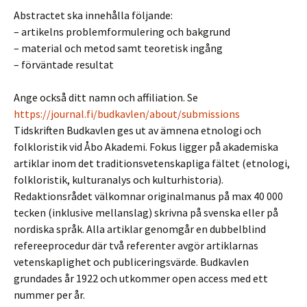
Abstractet ska innehålla följande:
– artikelns problemformulering och bakgrund
– material och metod samt teoretisk ingång
– förväntade resultat
Ange också ditt namn och affiliation. Se
https://journal.fi/budkavlen/about/submissions
Tidskriften Budkavlen ges ut av ämnena etnologi och
folkloristik vid Åbo Akademi. Fokus ligger på akademiska
artiklar inom det traditionsvetenskapliga fältet (etnologi,
folkloristik, kulturanalys och kulturhistoria).
Redaktionsrådet välkomnar originalmanus på max 40 000
tecken (inklusive mellanslag) skrivna på svenska eller på
nordiska språk. Alla artiklar genomgår en dubbelblind
refereeprocedur där två referenter avgör artiklarnas
vetenskaplighet och publiceringsvärde. Budkavlen
grundades år 1922 och utkommer open access med ett
nummer per år.