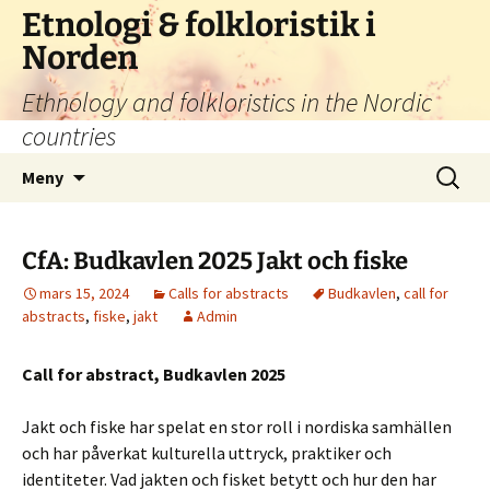
Hoppa
Etnologi & folkloristik i
till
Norden
innehåll
Ethnology and folkloristics in the Nordic
countries
Sök
Meny
efter:
CfA: Budkavlen 2025 Jakt och fiske
mars 15, 2024
Calls for abstracts
Budkavlen
,
call for
abstracts
,
fiske
,
jakt
Admin
Call for abstract, Budkavlen 2025
Jakt och fiske har spelat en stor roll i nordiska samhällen
och har påverkat kulturella uttryck, praktiker och
identiteter. Vad jakten och fisket betytt och hur den har