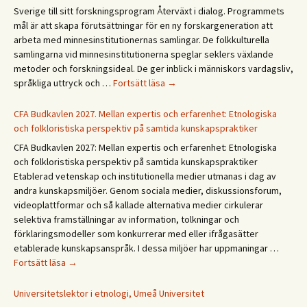
sumar!
Sverige till sitt forskningsprogram Återväxt i dialog. Programmets
Hyvää
mål är att skapa förutsättningar för en ny forskargeneration att
kesää!
arbeta med minnesinstitutionernas samlingar. De folkkulturella
Happy
samlingarna vid minnesinstitutionerna speglar seklers växlande
summer!
metoder och forskningsideal. De ger inblick i människors vardagsliv,
Forskningsprogrammet
språkliga uttryck och …
Fortsätt läsa
→
Återväxt
i
CFA Budkavlen 2027. Mellan expertis och erfarenhet: Etnologiska
dialog
och folkloristiska perspektiv på samtida kunskapspraktiker
CFA Budkavlen 2027: Mellan expertis och erfarenhet: Etnologiska
och folkloristiska perspektiv på samtida kunskapspraktiker
Etablerad vetenskap och institutionella medier utmanas i dag av
andra kunskapsmiljöer. Genom sociala medier, diskussionsforum,
videoplattformar och så kallade alternativa medier cirkulerar
selektiva framställningar av information, tolkningar och
förklaringsmodeller som konkurrerar med eller ifrågasätter
etablerade kunskapsanspråk. I dessa miljöer har uppmaningar …
CFA
Fortsätt läsa
→
Budkavlen
2027.
Universitetslektor i etnologi, Umeå Universitet
Mellan