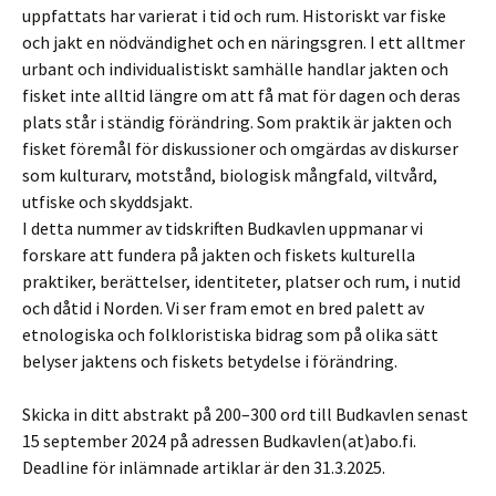
uppfattats har varierat i tid och rum. Historiskt var fiske
och jakt en nödvändighet och en näringsgren. I ett alltmer
urbant och individualistiskt samhälle handlar jakten och
fisket inte alltid längre om att få mat för dagen och deras
plats står i ständig förändring. Som praktik är jakten och
fisket föremål för diskussioner och omgärdas av diskurser
som kulturarv, motstånd, biologisk mångfald, viltvård,
utfiske och skyddsjakt.
I detta nummer av tidskriften Budkavlen uppmanar vi
forskare att fundera på jakten och fiskets kulturella
praktiker, berättelser, identiteter, platser och rum, i nutid
och dåtid i Norden. Vi ser fram emot en bred palett av
etnologiska och folkloristiska bidrag som på olika sätt
belyser jaktens och fiskets betydelse i förändring.
Skicka in ditt abstrakt på 200–300 ord till Budkavlen senast
15 september 2024 på adressen Budkavlen(at)abo.fi.
Deadline för inlämnade artiklar är den 31.3.2025.