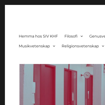
Studieinformation kultur, 
Hemma hos SIV KHF
Filosofi
Genusv
Musikvetenskap
Religionsvetenskap