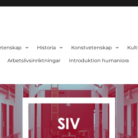
historia och filosofi
etenskap
Historia
Konstvetenskap
Kult
Arbetslivsinriktningar
Introduktion humaniora