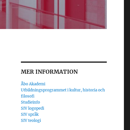
MER INFORMATION
Åbo Akademi
Utbildningsprogrammet i kultur, historia och
filosofi
Studieinfo
SIV logopedi
SIV språk
SIV teologi