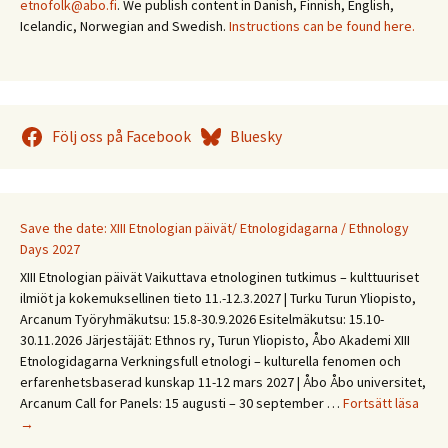
etnofolk@abo.fi
. We publish content in Danish, Finnish, English,
Icelandic, Norwegian and Swedish.
Instructions can be found here.
Följ oss på Facebook
Bluesky
Save the date: XIII Etnologian päivät/ Etnologidagarna / Ethnology
Days 2027
XIII Etnologian päivät Vaikuttava etnologinen tutkimus – kulttuuriset
ilmiöt ja kokemuksellinen tieto 11.-12.3.2027 | Turku Turun Yliopisto,
Arcanum Työryhmäkutsu: 15.8-30.9.2026 Esitelmäkutsu: 15.10-
30.11.2026 Järjestäjät: Ethnos ry, Turun Yliopisto, Åbo Akademi XIII
Etnologidagarna Verkningsfull etnologi – kulturella fenomen och
erfarenhetsbaserad kunskap 11-12 mars 2027 | Åbo Åbo universitet,
Save
Arcanum Call for Panels: 15 augusti – 30 september …
Fortsätt läsa
the
→
date