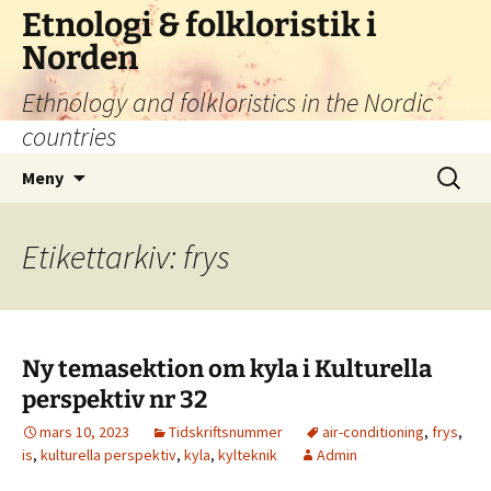
Hoppa
Etnologi & folkloristik i
till
Norden
innehåll
Ethnology and folkloristics in the Nordic
countries
Sök
Meny
efter:
Etikettarkiv: frys
Ny temasektion om kyla i Kulturella
perspektiv nr 32
mars 10, 2023
Tidskriftsnummer
air-conditioning
,
frys
,
is
,
kulturella perspektiv
,
kyla
,
kylteknik
Admin