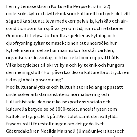
I en ny temasektion i Kulturella Perpsektiv (nr 32)
undersöks kyla och kylteknik som kulturellt urtryck, det vill
säga olika sätt att leva med exempelvis is, kylskåp och air-
condition som kan spåras genom tid, rum och relationer.
Genom att belysa kulturella aspekter av kylning och
djupfrysning syftar temasektionen att undersöka hur
kyltekniken är del av hur människor förstår världen,
organiserar sin vardag och hur relationer upprätthålls.
Vilka betydelser tillskrivs kyla och kylteknik och hur görs
den meningsfull? Hur påverkas dessa kulturella uttryck i en
tid av global uppvärmning?
Med kulturanalytiska och kulturhistoriska angreppssätt
undersöker artiklarna isbitens normalisering och
kulturhistoria, den norska isexportens sociala och
kulturella betydelse på 1800-talet, andelsfrysen som
kollektiv fryspraktik på 1950-talet samt den välfyllda
frysens roll i föreställningen om det goda livet.
Gästredaktörer: Matilda Marshall (Umeå universitet) och