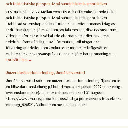
dialog
och folkloristiska perspektiv på samtida kunskapspraktiker
CFA Budkavlen 2027: Mellan expertis och erfarenhet: Etnologiska
och folkloristiska perspektiv på samtida kunskapspraktiker
Etablerad vetenskap och institutionella medier utmanas i dag av
andra kunskapsmiljöer. Genom sociala medier, diskussionsforum,
videoplattformar och så kallade alternativa medier cirkulerar
selektiva framställningar av information, tolkningar och
förklaringsmodeller som konkurrerar med eller ifrågasätter
etablerade kunskapsanspråk. I dessa miljöer har uppmaningar …
CFA
Fortsätt läsa
→
Budkavlen
2027.
Universitetslektor i etnologi, Umeå Universitet
Mellan
Umeå Universitet söker en universitetslektor i etnologi. Tjänsten är
expertis
en tillsvidare-anställning på heltid med start januari 2027 (eller enligt
och
överenskommelse). Läs mer och ansök senast 31 augusti:
erfarenhet:
https://www.umu.se/jobba-hos-oss/lediga-jobb/universitetslektor-i-
Etnologiska
etnologi_928521/ Välkommen med din ansökan!
och
folkloristiska
perspektiv
på