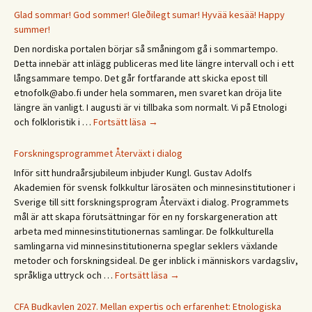
XIII
Glad sommar! God sommer! Gleðilegt sumar! Hyvää kesää! Happy
Etno
summer!
päivä
Den nordiska portalen börjar så småningom gå i sommartempo.
Etno
Detta innebär att inlägg publiceras med lite längre intervall och i ett
/
långsammare tempo. Det går fortfarande att skicka epost till
Ethn
etnofolk@abo.fi under hela sommaren, men svaret kan dröja lite
Days
längre än vanligt. I augusti är vi tillbaka som normalt. Vi på Etnologi
2027
Glad
och folkloristik i …
Fortsätt läsa
→
sommar!
God
Forskningsprogrammet Återväxt i dialog
sommer!
Inför sitt hundraårsjubileum inbjuder Kungl. Gustav Adolfs
Gleðilegt
Akademien för svensk folkkultur lärosäten och minnesinstitutioner i
sumar!
Sverige till sitt forskningsprogram Återväxt i dialog. Programmets
Hyvää
mål är att skapa förutsättningar för en ny forskargeneration att
kesää!
arbeta med minnesinstitutionernas samlingar. De folkkulturella
Happy
samlingarna vid minnesinstitutionerna speglar seklers växlande
summer!
metoder och forskningsideal. De ger inblick i människors vardagsliv,
Forskningsprogrammet
språkliga uttryck och …
Fortsätt läsa
→
Återväxt
i
CFA Budkavlen 2027. Mellan expertis och erfarenhet: Etnologiska