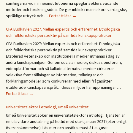
Happy
samlingarna vid minnesinstitutionerna speglar seklers växlande
summer!
metoder och forskningsideal. De ger inblick i människors vardagsliv,
Forskningsprogrammet
språkliga uttryck och …
Fortsätt läsa
→
Återväxt
i
CFA Budkavlen 2027. Mellan expertis och erfarenhet: Etnologiska
dialog
och folkloristiska perspektiv på samtida kunskapspraktiker
CFA Budkavlen 2027: Mellan expertis och erfarenhet: Etnologiska
och folkloristiska perspektiv på samtida kunskapspraktiker
Etablerad vetenskap och institutionella medier utmanas i dag av
andra kunskapsmiljöer. Genom sociala medier, diskussionsforum,
videoplattformar och så kallade alternativa medier cirkulerar
selektiva framställningar av information, tolkningar och
förklaringsmodeller som konkurrerar med eller ifrågasätter
etablerade kunskapsanspråk. I dessa miljöer har uppmaningar …
CFA
Fortsätt läsa
→
Budkavlen
2027.
Universitetslektor i etnologi, Umeå Universitet
Mellan
Umeå Universitet söker en universitetslektor i etnologi. Tjänsten är
expertis
en tillsvidare-anställning på heltid med start januari 2027 (eller enligt
och
överenskommelse). Läs mer och ansök senast 31 augusti:
erfarenhet: