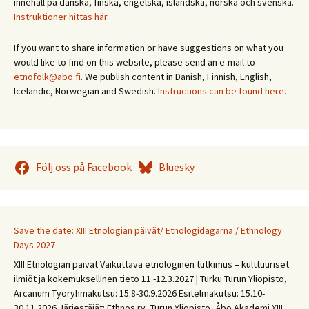
innehåll på danska, finska, engelska, isländska, norska och svenska.
Instruktioner hittas här
.
If you want to share information or have suggestions on what you
would like to find on this website, please send an e-mail to
etnofolk@abo.fi
. We publish content in Danish, Finnish, English,
Icelandic, Norwegian and Swedish.
Instructions can be found here.
Följ oss på Facebook
Bluesky
Save the date: XIII Etnologian päivät/ Etnologidagarna / Ethnology
Days 2027
XIII Etnologian päivät Vaikuttava etnologinen tutkimus – kulttuuriset
ilmiöt ja kokemuksellinen tieto 11.-12.3.2027 | Turku Turun Yliopisto,
Arcanum Työryhmäkutsu: 15.8-30.9.2026 Esitelmäkutsu: 15.10-
30.11.2026 Järjestäjät: Ethnos ry, Turun Yliopisto, Åbo Akademi XIII