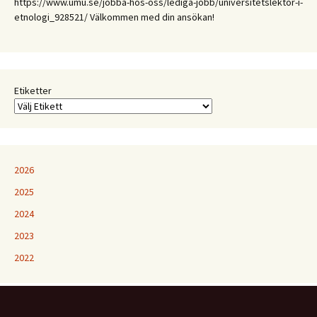
https://www.umu.se/jobba-hos-oss/lediga-jobb/universitetslektor-i-
Etnologiska
etnologi_928521/ Välkommen med din ansökan!
och
folkloristiska
perspektiv
på
samtida
Etiketter
kunskapspraktiker
2026
2025
2024
2023
2022