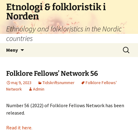
Hoppa
Etnologi & folkloristik i
till
Norden
innehåll
Ethnology and folkloristics in the Nordic
countries
Sök
Meny
efter:
Folklore Fellows’ Network 56
maj 9, 2023
Tidskriftsnummer
Folklore Fellows'
Network
Admin
Number 56 (2022) of Folklore Fellows Network has been
released.
Read it here.