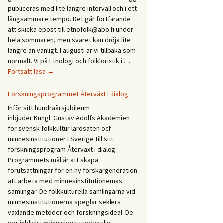
Etnologidagarna
publiceras med lite längre intervall och i ett
/
långsammare tempo. Det går fortfarande
Ethnology
att skicka epost till etnofolk@abo.fi under
Days
hela sommaren, men svaret kan dröja lite
2027
längre än vanligt. I augusti är vi tillbaka som
normalt. Vi på Etnologi och folkloristik i …
Glad
Fortsätt läsa
→
sommar!
God
Forskningsprogrammet Återväxt i dialog
sommer!
Inför sitt hundraårsjubileum
Gleðilegt
inbjuder Kungl. Gustav Adolfs Akademien
sumar!
för svensk folkkultur lärosäten och
Hyvää
minnesinstitutioner i Sverige till sitt
kesää!
forskningsprogram Återväxt i dialog.
Happy
Programmets mål är att skapa
summer!
förutsättningar för en ny forskargeneration
att arbeta med minnesinstitutionernas
samlingar. De folkkulturella samlingarna vid
minnesinstitutionerna speglar seklers
växlande metoder och forskningsideal. De
ger inblick i människors vardagsliv,