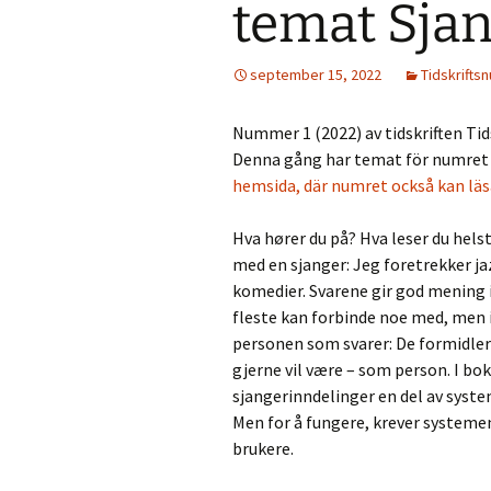
temat Sja
Folklore Conference
Summer Scho
Svenska etnologidagarna
september 15, 2022
Tidskrift
2026
ISFNR online
Save the date: ISFNR
Symposium 1
Nummer 1 (2022) av tidskriften Tid
2026 Reykjavík –
Oktober: Tra
Denna gång har temat för numret v
Nature(s) in Narrative
spår: forskni
Unescos imma
hemsida, där numret också kan läsa
kulturarv
Swedish STS conference
2026: Cross-Pollinations,
Hva hører du på? Hva leser du helst
Contamination,
Mediehistoris
Collaboration
Symposium 2
med en sjanger: Jeg fore­trekker jaz
Networks,
komedier. Svarene gir god mening i
Infrastructu
Systems, an
fleste kan forbinde noe med, men i
Media Connec
personen som svarer: De formidler
Marcus Wall
Symposium
gjerne vil være – som person. I bokh
sjangerinndelinger en del av syste
Men for å fungere, krever systeme
brukere.