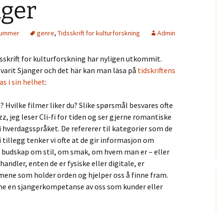
nger
16 June 2028, Oslo
ols
Call for abstracts
SIEF Summer School 2026
CFA Budkavlen 2027.
Mellan expertis och
Sensations from RE:22 –
erfarenhet: Etnologiska
snummer
genre
,
Tidsskrift for kulturforskning
Admin
 lectures
the 35th Nordic
Call for editors
11th Folklore Fellows’
och folkloristiska
Ethnologia Fennica: Call
Ethnology and Folklore
Summer School:
perspektiv på samtida
for Editors and
Congress in Reykjavík 13-
Interdisciplinarity and
kunskapspraktiker
Subeditors
5-16
16 June 2022
Involvement: Enduring
sskrift for kulturforskning har nyligen utkommit.
ditionernas
and Emerging Sites of
arit Sjanger och det här kan man läsa på
tidskriftens
ng, arkiv och
the Vernacular
Call for manuscripts,
Elore etsii ehdotuksia
teriella
Ethnologia Scandinavica
numeron 2/2026 tai
s i sin helhet
:
1/2027 teemaksi
CFP Ethnologia Fennica:
? Hvilke filmer liker du? Slike spørsmål besvares ofte
kt arkiv
Ethnological and Cultural
Call for Applications: Co-
026:
Approaches to Nature
Editor-in-Chief at
z, jeg leser Cli-fi for tiden og ser gjerne romantiske
Ethnologia Europaea –
 hverdagsspråket. De refererer til kategorier som de
res,
Journal of European
d Other
Ethnology
 tillegg tenker vi ofte at de gir informasjon om
tors. A
 budskap om stil, om smak, om hvem man er – eller
enberg
andler, enten de er fysiske eller digitale, er
mene som holder orden og hjelper oss å finne fram.
ne en sjangerkompetanse av oss som kunder eller