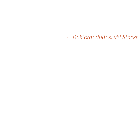
Inläggsnavigering
←
Doktorandtjänst vid Stockh