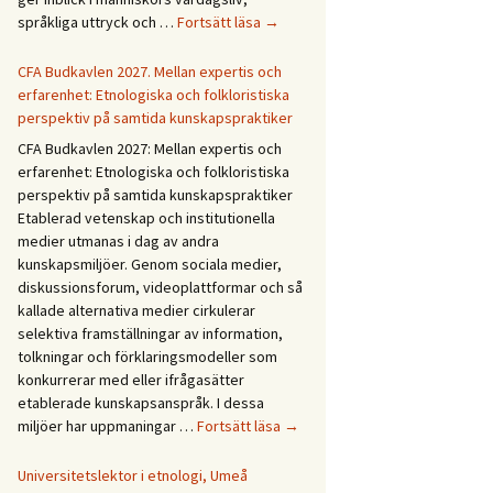
Forskningsprogrammet
språkliga uttryck och …
Fortsätt läsa
→
Återväxt
i
CFA Budkavlen 2027. Mellan expertis och
dialog
erfarenhet: Etnologiska och folkloristiska
perspektiv på samtida kunskapspraktiker
CFA Budkavlen 2027: Mellan expertis och
erfarenhet: Etnologiska och folkloristiska
perspektiv på samtida kunskapspraktiker
Etablerad vetenskap och institutionella
medier utmanas i dag av andra
kunskapsmiljöer. Genom sociala medier,
diskussionsforum, videoplattformar och så
kallade alternativa medier cirkulerar
selektiva framställningar av information,
tolkningar och förklaringsmodeller som
konkurrerar med eller ifrågasätter
etablerade kunskapsanspråk. I dessa
CFA
miljöer har uppmaningar …
Fortsätt läsa
→
Budkavlen
2027.
Universitetslektor i etnologi, Umeå