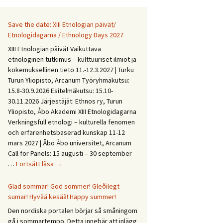
Save the date: XIII Etnologian päivät/
Etnologidagarna / Ethnology Days 2027
XIII Etnologian päivät Vaikuttava
etnologinen tutkimus – kulttuuriset ilmiöt ja
kokemuksellinen tieto 11.-12.3.2027 | Turku
Turun Yliopisto, Arcanum Työryhmäkutsu:
15.8-30.9.2026 Esitelmäkutsu: 15.10-
30.11.2026 Järjestäjät: Ethnos ry, Turun
Yliopisto, Åbo Akademi XIII Etnologidagarna
Verkningsfull etnologi – kulturella fenomen
och erfarenhetsbaserad kunskap 11-12
mars 2027 | Åbo Åbo universitet, Arcanum
Call for Panels: 15 augusti – 30 september
Save
…
Fortsätt läsa
→
the
date:
Glad sommar! God sommer! Gleðilegt
XIII
sumar! Hyvää kesää! Happy summer!
Etnologian
Den nordiska portalen börjar så småningom
päivät/
gå i sommartempo. Detta innebär att inlägg