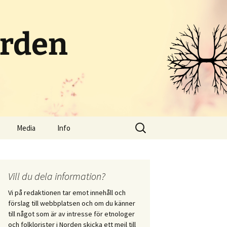
orden
Sök
Media
Info
efter:
Poddar och radio
Om portalen
Streamat
Kontakt
Vill du dela information?
Vi på redaktionen tar emot innehåll och
Bloggar
Skicka in innehåll
förslag till webbplatsen och om du känner
i vid
till något som är av intresse för etnologer
itet
Sociala medier
och folklorister i Norden skicka ett mejl till