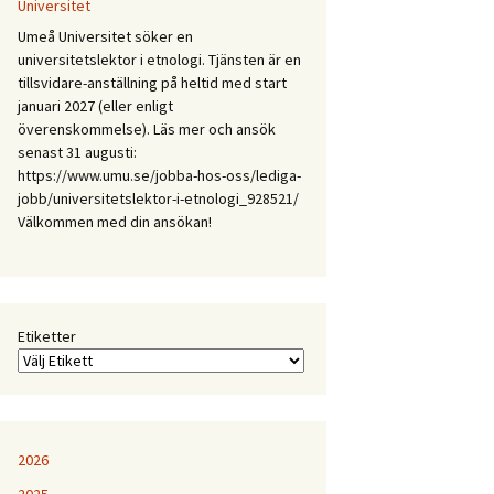
Mellan
Universitet
expertis
Umeå Universitet söker en
och
universitetslektor i etnologi. Tjänsten är en
erfarenhet:
tillsvidare-anställning på heltid med start
Etnologiska
januari 2027 (eller enligt
och
överenskommelse). Läs mer och ansök
folkloristiska
senast 31 augusti:
perspektiv
https://www.umu.se/jobba-hos-oss/lediga-
på
jobb/universitetslektor-i-etnologi_928521/
samtida
Välkommen med din ansökan!
kunskapspraktiker
Etiketter
2026