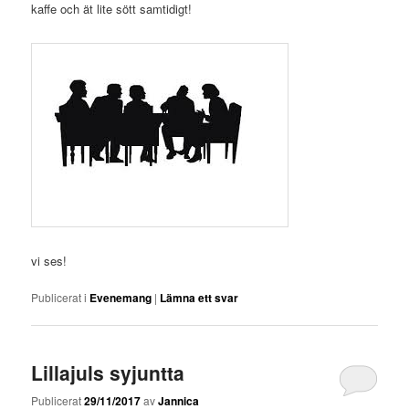
kaffe och ät lite sött samtidigt!
vi ses!
Publicerat i
Evenemang
|
Lämna ett svar
Lillajuls syjuntta
Publicerat
29/11/2017
av
Jannica