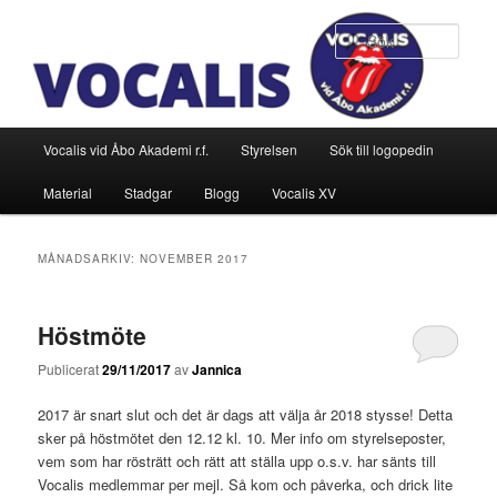
Hoppa
Hoppa
till
till
Sök
primärt
sekundärt
innehåll
innehåll
Huvudmeny
Vocalis vid Åbo Akademi r.f.
Styrelsen
Sök till logopedin
Material
Stadgar
Blogg
Vocalis XV
MÅNADSARKIV:
NOVEMBER 2017
Höstmöte
Publicerat
29/11/2017
av
Jannica
2017 är snart slut och det är dags att välja år 2018 stysse! Detta
sker på höstmötet den 12.12 kl. 10. Mer info om styrelseposter,
vem som har rösträtt och rätt att ställa upp o.s.v. har sänts till
Vocalis medlemmar per mejl. Så kom och påverka, och drick lite