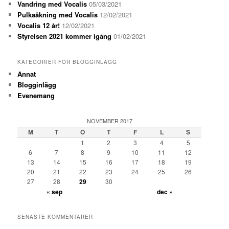
Vandring med Vocalis
05/03/2021
Pulkaåkning med Vocalis
12/02/2021
Vocalis 12 år!
12/02/2021
Styrelsen 2021 kommer igång
01/02/2021
KATEGORIER FÖR BLOGGINLÄGG
Annat
Blogginlägg
Evenemang
NOVEMBER 2017
M
T
O
T
F
L
S
1
2
3
4
5
6
7
8
9
10
11
12
13
14
15
16
17
18
19
20
21
22
23
24
25
26
27
28
29
30
« sep
dec »
SENASTE KOMMENTARER