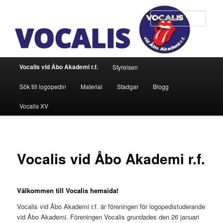
Hoppa
till
Sök
primärt
innehåll
Huvudmeny
Vocalis vid Åbo Akademi r.f.
Styrelsen
Sök till logopedin
Material
Stadgar
Blogg
Vocalis XV
Vocalis vid Åbo Akademi r.f.
Välkommen till Vocalis hemsida!
Vocalis vid Åbo Akademi r.f. är föreningen för logopedistuderande
vid Åbo Akademi. Föreningen Vocalis grundades den 26 januari