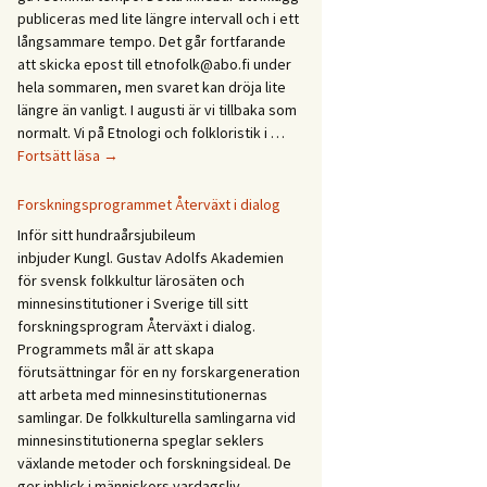
Etnologidagarna
publiceras med lite längre intervall och i ett
/
långsammare tempo. Det går fortfarande
Ethnology
att skicka epost till etnofolk@abo.fi under
Days
hela sommaren, men svaret kan dröja lite
2027
längre än vanligt. I augusti är vi tillbaka som
normalt. Vi på Etnologi och folkloristik i …
Glad
Fortsätt läsa
→
sommar!
God
Forskningsprogrammet Återväxt i dialog
sommer!
Inför sitt hundraårsjubileum
Gleðilegt
inbjuder Kungl. Gustav Adolfs Akademien
sumar!
för svensk folkkultur lärosäten och
Hyvää
minnesinstitutioner i Sverige till sitt
kesää!
forskningsprogram Återväxt i dialog.
Happy
Programmets mål är att skapa
summer!
förutsättningar för en ny forskargeneration
att arbeta med minnesinstitutionernas
samlingar. De folkkulturella samlingarna vid
minnesinstitutionerna speglar seklers
växlande metoder och forskningsideal. De
ger inblick i människors vardagsliv,