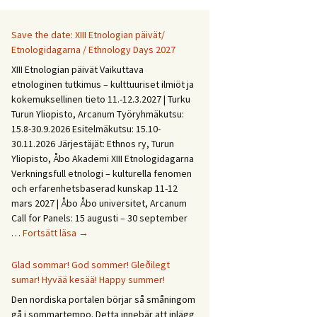
Save the date: XIII Etnologian päivät/
Etnologidagarna / Ethnology Days 2027
XIII Etnologian päivät Vaikuttava
etnologinen tutkimus – kulttuuriset ilmiöt ja
kokemuksellinen tieto 11.-12.3.2027 | Turku
Turun Yliopisto, Arcanum Työryhmäkutsu:
15.8-30.9.2026 Esitelmäkutsu: 15.10-
30.11.2026 Järjestäjät: Ethnos ry, Turun
Yliopisto, Åbo Akademi XIII Etnologidagarna
Verkningsfull etnologi – kulturella fenomen
och erfarenhetsbaserad kunskap 11-12
mars 2027 | Åbo Åbo universitet, Arcanum
Call for Panels: 15 augusti – 30 september
Save
…
Fortsätt läsa
→
the
date:
Glad sommar! God sommer! Gleðilegt
XIII
sumar! Hyvää kesää! Happy summer!
Etnologian
Den nordiska portalen börjar så småningom
päivät/
gå i sommartempo. Detta innebär att inlägg