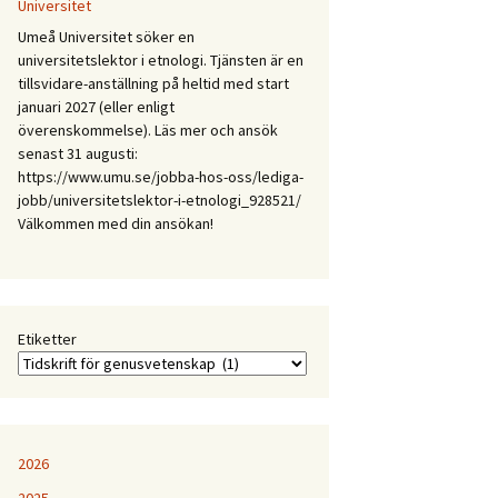
Mellan
Universitet
expertis
Umeå Universitet söker en
och
universitetslektor i etnologi. Tjänsten är en
erfarenhet:
tillsvidare-anställning på heltid med start
Etnologiska
januari 2027 (eller enligt
och
överenskommelse). Läs mer och ansök
folkloristiska
senast 31 augusti:
perspektiv
https://www.umu.se/jobba-hos-oss/lediga-
på
jobb/universitetslektor-i-etnologi_928521/
samtida
Välkommen med din ansökan!
kunskapspraktiker
Etiketter
2026