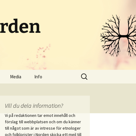
orden
Sök
Media
Info
efter:
Poddar och radio
Om portalen
Streamat
Kontakt
Vill du dela information?
Vi på redaktionen tar emot innehåll och
Bloggar
Skicka in innehåll
förslag till webbplatsen och om du känner
i vid
till något som är av intresse för etnologer
itet
Sociala medier
och folklorister i Norden skicka ett mejl till