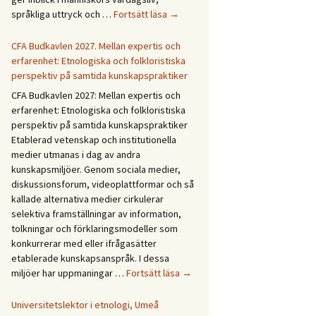
Forskningsprogrammet
språkliga uttryck och …
Fortsätt läsa
→
Återväxt
i
CFA Budkavlen 2027. Mellan expertis och
dialog
erfarenhet: Etnologiska och folkloristiska
perspektiv på samtida kunskapspraktiker
CFA Budkavlen 2027: Mellan expertis och
erfarenhet: Etnologiska och folkloristiska
perspektiv på samtida kunskapspraktiker
Etablerad vetenskap och institutionella
medier utmanas i dag av andra
kunskapsmiljöer. Genom sociala medier,
diskussionsforum, videoplattformar och så
kallade alternativa medier cirkulerar
selektiva framställningar av information,
tolkningar och förklaringsmodeller som
konkurrerar med eller ifrågasätter
etablerade kunskapsanspråk. I dessa
CFA
miljöer har uppmaningar …
Fortsätt läsa
→
Budkavlen
2027.
Universitetslektor i etnologi, Umeå