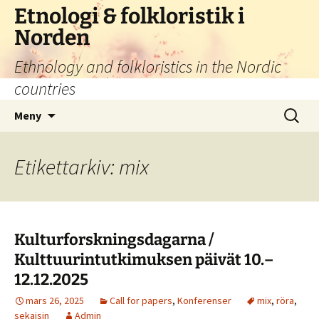
Hoppa
Etnologi & folkloristik i
till
Norden
innehåll
Ethnology and folkloristics in the Nordic
countries
Sök
Meny
efter:
Etikettarkiv: mix
Kulturforskningsdagarna /
Kulttuurintutkimuksen päivät 10.–
12.12.2025
mars 26, 2025
Call for papers
,
Konferenser
mix
,
röra
,
sekaisin
Admin