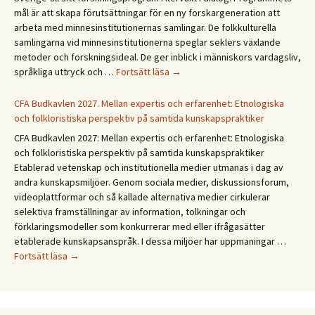
Hyvää
mål är att skapa förutsättningar för en ny forskargeneration att
kesää!
arbeta med minnesinstitutionernas samlingar. De folkkulturella
Happy
samlingarna vid minnesinstitutionerna speglar seklers växlande
summer!
metoder och forskningsideal. De ger inblick i människors vardagsliv,
Forskningsprogrammet
språkliga uttryck och …
Fortsätt läsa
→
Återväxt
i
CFA Budkavlen 2027. Mellan expertis och erfarenhet: Etnologiska
dialog
och folkloristiska perspektiv på samtida kunskapspraktiker
CFA Budkavlen 2027: Mellan expertis och erfarenhet: Etnologiska
och folkloristiska perspektiv på samtida kunskapspraktiker
Etablerad vetenskap och institutionella medier utmanas i dag av
andra kunskapsmiljöer. Genom sociala medier, diskussionsforum,
videoplattformar och så kallade alternativa medier cirkulerar
selektiva framställningar av information, tolkningar och
förklaringsmodeller som konkurrerar med eller ifrågasätter
etablerade kunskapsanspråk. I dessa miljöer har uppmaningar …
CFA
Fortsätt läsa
→
Budkavlen
2027.
Mellan
expertis