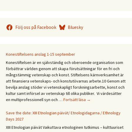
Följ oss på Facebook
Bluesky
Konestiftelsens anslag 1-15 september
Konestiftelsen är en självständig och oberoende organisation som
förbättrar världen genom att skapa förutsättningar för en fri och
mångstämmig vetenskap och konst. Stiftelsens kärnverksamhet är
att finansiera vetenskaps- och konstutövarnas arbete.10 Genom att
bevilja anslag stöder vi vetenskapligt forskningsarbette, konst och
kultur samt införsel av vetenskap till olika publiker. Vi värdesätter
Konestiftelsens
en multiprofessionell syn och …
Fortsätt läsa
→
anslag
1-
Save the date: XIII Etnologian päivät/ Etnologidagarna / Ethnology
15
Days 2027
september
XIII Etnologian päivät Vaikuttava etnologinen tutkimus – kulttuuriset