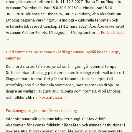
ilmiöt ja kokemuksellinen tieto 11.-12.3.2027 | Turku Turun Yliopisto,
Arcanum Työryhmäkutsu: 15.8-30.9.2026 Esitelmäkutsu: 15.10-
30.11.2026 Järjestäjät: Ethnos ry, Turun Yliopisto, Åbo Akademi XIII
Etnologidagarna Verkningsfull etnologi – kulturella fenomen och
erfarenhetsbaserad kunskap 11-12 mars 2027 | Åbo Åbo universitet,
Save
Arcanum Call for Panels: 15 augusti – 30 september …
Fortsätt läsa
the
→
date
XIII
Glad sommar! God sommer! Gleðilegt sumar! Hyvää kesää! Happy
Etno
summer!
päivä
Den nordiska portalen börjar så småningom gå i sommartempo.
Etno
Detta innebär att inlägg publiceras med lite längre intervall och i ett
/
långsammare tempo. Det går fortfarande att skicka epost till
Ethn
etnofolk@abo.fi under hela sommaren, men svaret kan dröja lite
Days
längre än vanligt. I augusti är vi tillbaka som normalt. Vi på Etnologi
2027
Glad
och folkloristik i …
Fortsätt läsa
→
sommar!
God
Forskningsprogrammet Återväxt i dialog
sommer!
Inför sitt hundraårsjubileum inbjuder Kungl. Gustav Adolfs
Gleðilegt
Akademien för svensk folkkultur lärosäten och minnesinstitutioner i
sumar!
Sverige till sitt forskningsprogram Återväxt i dialog. Programmets