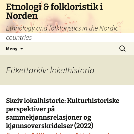
Hoppa
Etnologi & folkloristik i
till
Norden
innehåll
Ethnology and folkloristics in the Nordic
countries
Sök
Meny
efter:
Etikettarkiv: lokalhistoria
Skeiv lokalhistorie: Kulturhistoriske
perspektiver på
sammekjønnsrelasjoner og
kjønnsoverskridelser (2022)