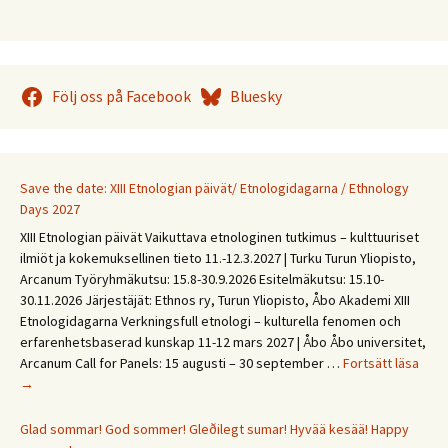
Följ oss på Facebook
Bluesky
Save the date: XIII Etnologian päivät/ Etnologidagarna / Ethnology
Days 2027
XIII Etnologian päivät Vaikuttava etnologinen tutkimus – kulttuuriset
ilmiöt ja kokemuksellinen tieto 11.-12.3.2027 | Turku Turun Yliopisto,
Arcanum Työryhmäkutsu: 15.8-30.9.2026 Esitelmäkutsu: 15.10-
30.11.2026 Järjestäjät: Ethnos ry, Turun Yliopisto, Åbo Akademi XIII
Etnologidagarna Verkningsfull etnologi – kulturella fenomen och
erfarenhetsbaserad kunskap 11-12 mars 2027 | Åbo Åbo universitet,
Save
Arcanum Call for Panels: 15 augusti – 30 september …
Fortsätt läsa
the
→
date
XIII
Glad sommar! God sommer! Gleðilegt sumar! Hyvää kesää! Happy
Etno