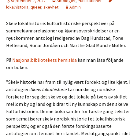
september 7, 2022
Antologier
,
Publikationer
lokalhistoria
,
queer
,
skevhet
Admin
Skeiv lokalhistorie: kulturhistoriske perspektiver på
sammekjønnsrelasjoner og kjønnsoverskridelser är en
nyutkommen antologi redigerad av Dag Hundstad, Tone
Hellesund, Runar Jordåen och Marthe Glad Munch-Møller.
På
Nasjonalbibliotekets hemisida
kan man läsa följande
om boken:
”Skeiv historie har fram til nylig vært fordekt og lite kjent. I
antologien
Skeiv lokalhistorie
tar norske og nordiske
forskere for seg det skeive og det lokale på tvers av skillet
mellom by og land og bidrar til ny kunnskap om den skeive
kulturhistorien. Denne boka samler for første gang tekster
som tematiserer skeiv nordisk historie i et lokalhistorisk
perspektiv, og er også den første forskingsbaserte
antologien om temaet her i landet. Med utgangspunkt i det