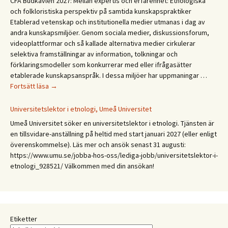
CFA Budkavlen 2027: Mellan expertis och erfarenhet: Etnologiska
och folkloristiska perspektiv på samtida kunskapspraktiker
Etablerad vetenskap och institutionella medier utmanas i dag av
andra kunskapsmiljöer. Genom sociala medier, diskussionsforum,
videoplattformar och så kallade alternativa medier cirkulerar
selektiva framställningar av information, tolkningar och
förklaringsmodeller som konkurrerar med eller ifrågasätter
etablerade kunskapsanspråk. I dessa miljöer har uppmaningar …
CFA
Fortsätt läsa
→
Budkavlen
2027.
Universitetslektor i etnologi, Umeå Universitet
Mellan
Umeå Universitet söker en universitetslektor i etnologi. Tjänsten är
expertis
en tillsvidare-anställning på heltid med start januari 2027 (eller enligt
och
överenskommelse). Läs mer och ansök senast 31 augusti:
erfarenhet:
https://www.umu.se/jobba-hos-oss/lediga-jobb/universitetslektor-i-
Etnologiska
etnologi_928521/ Välkommen med din ansökan!
och
folkloristiska
perspektiv
på
samtida
Etiketter
kunskapspraktiker