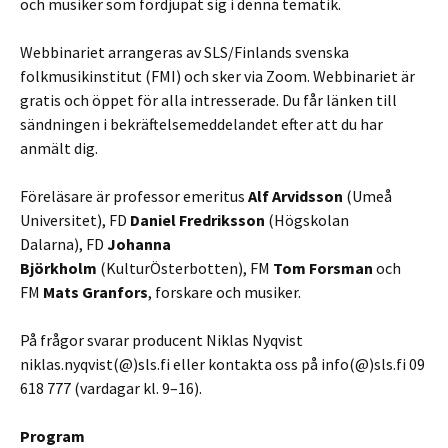
och musiker som fördjupat sig i denna tematik.
Webbinariet arrangeras av SLS/Finlands svenska
folkmusikinstitut (FMI) och sker via Zoom. Webbinariet är
gratis och öppet för alla intresserade. Du får länken till
sändningen i bekräftelsemeddelandet efter att du har
anmält dig.
Föreläsare är professor emeritus
Alf Arvidsson
(Umeå
Universitet), FD
Daniel Fredriksson
(Högskolan
Dalarna), FD
Johanna
Björkholm
(KulturÖsterbotten), FM
Tom Forsman
och
FM
Mats Granfors
, forskare och musiker.
På frågor svarar producent Niklas Nyqvist
niklas.nyqvist(@)sls.fi eller kontakta oss på info(@)sls.fi 09
618 777 (vardagar kl. 9–16).
Program