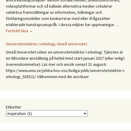
andra kunskapsmiljöer. Genom sociala medier, diskussionsforum,
videoplattformar och så kallade alternativa medier cirkulerar
selektiva framställningar av information, tolkningar och
förklaringsmodeller som konkurrerar med eller ifrågasätter
etablerade kunskapsanspråk. I dessa miljöer har uppmaningar …
CFA
Fortsätt läsa
→
Budkavlen
2027.
Universitetslektor i etnologi, Umeå Universitet
Mellan
Umeå Universitet söker en universitetslektor i etnologi. Tjänsten är
expertis
en tillsvidare-anställning på heltid med start januari 2027 (eller enligt
och
överenskommelse). Läs mer och ansök senast 31 augusti:
erfarenhet:
https://www.umu.se/jobba-hos-oss/lediga-jobb/universitetslektor-i-
Etnologiska
etnologi_928521/ Välkommen med din ansökan!
och
folkloristiska
perspektiv
på
samtida
Etiketter
kunskapspraktiker