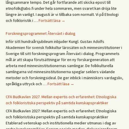
långsammare tempo. Det går fortfarande att skicka epost till
Ethn
etnofolk@abo.fi under hela sommaren, men svaret kan dröja lite
Days
längre än vanligt. I augusti är vi tillbaka som normalt. Vi på Etnologi
2027
Glad
och folkloristik i …
Fortsätt läsa
→
sommar!
God
Forskningsprogrammet Återväxt i dialog
sommer!
Inför sitt hundraårsjubileum inbjuder Kungl. Gustav Adolfs
Gleðilegt
Akademien för svensk folkkultur lärosäten och minnesinstitutioner i
sumar!
Sverige till sitt forskningsprogram Återväxt i dialog. Programmets
Hyvää
mål är att skapa förutsättningar för en ny forskargeneration att
kesää!
arbeta med minnesinstitutionernas samlingar. De folkkulturella
Happy
samlingarna vid minnesinstitutionerna speglar seklers växlande
summer!
metoder och forskningsideal. De ger inblick i människors vardagsliv,
Forskningsprogrammet
språkliga uttryck och …
Fortsätt läsa
→
Återväxt
i
CFA Budkavlen 2027. Mellan expertis och erfarenhet: Etnologiska
dialog
och folkloristiska perspektiv på samtida kunskapspraktiker
CFA Budkavlen 2027: Mellan expertis och erfarenhet: Etnologiska
och folkloristiska perspektiv på samtida kunskapspraktiker
Etablerad vetenskap och institutionella medier utmanas i dag av