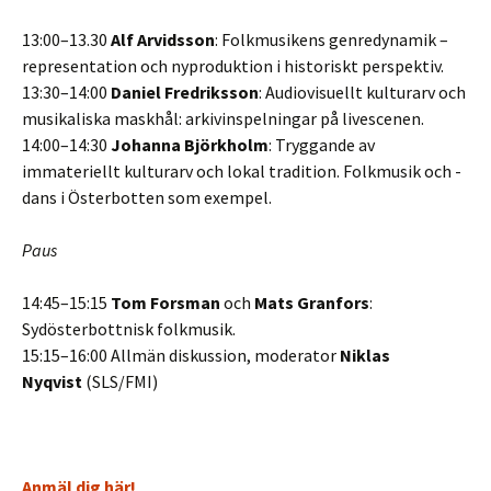
13:00–13.30
Alf Arvidsson
: Folkmusikens genredynamik –
representation och nyproduktion i historiskt perspektiv.
13:30–14:00
Daniel Fredriksson
: Audiovisuellt kulturarv och
musikaliska maskhål: arkivinspelningar på livescenen.
14:00–14:30
Johanna Björkholm
: Tryggande av
immateriellt kulturarv och lokal tradition. Folkmusik och -
dans i Österbotten som exempel.
Paus
14:45–15:15
Tom Forsman
och
Mats Granfors
:
Sydösterbottnisk folkmusik.
15:15–16:00 Allmän diskussion, moderator
Niklas
Nyqvist
(SLS/FMI)
Anmäl dig här!