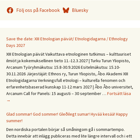
Följ oss på Facebook
Bluesky
Save the date: XIII Etnologian päivät/ Etnologidagarna / Ethnology
Days 2027
XIII Etnologian päivät Vaikuttava etnologinen tutkimus – kulttuuriset
ilmiöt ja kokemuksellinen tieto 11.-12.3.2027 | Turku Turun Yliopisto,
Arcanum Työryhmäkutsu: 15.8-30.9.2026 Esitelmäkutsu: 15.10-
30.11.2026 Järjestäjät: Ethnos ry, Turun Yliopisto, Åbo Akademi XIII
Etnologidagarna Verkningsfull etnologi – kulturella fenomen och
erfarenhetsbaserad kunskap 11-12 mars 2027 | Åbo Åbo universitet,
Save
Arcanum Call for Panels: 15 augusti – 30 september …
Fortsätt läsa
the
→
date
XIII
Glad sommar! God sommer! Gleðilegt sumar! Hyvää kesää! Happy
Etno
summer!
päivä
Den nordiska portalen börjar så småningom gå i sommartempo.
Etno
Detta innebär att inlägg publiceras med lite längre intervall och i ett
/