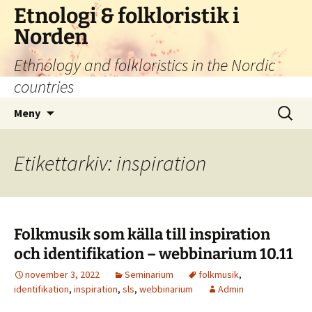
Hoppa
Etnologi & folkloristik i
till
Norden
innehåll
Ethnology and folkloristics in the Nordic
countries
Sök
Meny
efter:
Etikettarkiv: inspiration
Folkmusik som källa till inspiration
och identifikation – webbinarium 10.11
november 3, 2022
Seminarium
folkmusik
,
identifikation
,
inspiration
,
sls
,
webbinarium
Admin