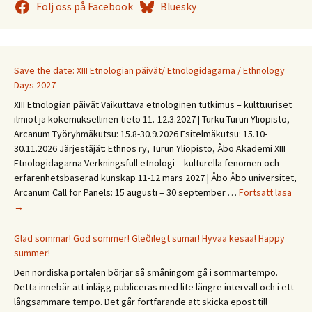
Följ oss på Facebook
Bluesky
Save the date: XIII Etnologian päivät/ Etnologidagarna / Ethnology
Days 2027
XIII Etnologian päivät Vaikuttava etnologinen tutkimus – kulttuuriset
ilmiöt ja kokemuksellinen tieto 11.-12.3.2027 | Turku Turun Yliopisto,
Arcanum Työryhmäkutsu: 15.8-30.9.2026 Esitelmäkutsu: 15.10-
30.11.2026 Järjestäjät: Ethnos ry, Turun Yliopisto, Åbo Akademi XIII
Etnologidagarna Verkningsfull etnologi – kulturella fenomen och
erfarenhetsbaserad kunskap 11-12 mars 2027 | Åbo Åbo universitet,
Save
Arcanum Call for Panels: 15 augusti – 30 september …
Fortsätt läsa
the
→
date
XIII
Glad sommar! God sommer! Gleðilegt sumar! Hyvää kesää! Happy
Etno
summer!
päivä
Den nordiska portalen börjar så småningom gå i sommartempo.
Etno
Detta innebär att inlägg publiceras med lite längre intervall och i ett
/
långsammare tempo. Det går fortfarande att skicka epost till
Ethn