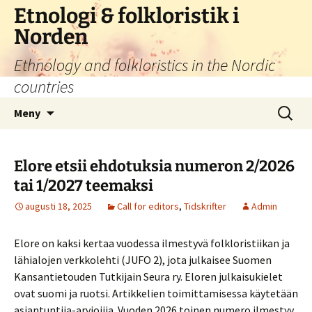
Hoppa
Etnologi & folkloristik i
till
Norden
innehåll
Ethnology and folkloristics in the Nordic
countries
Sök
Meny
efter:
Elore etsii ehdotuksia numeron 2/2026
tai 1/2027 teemaksi
augusti 18, 2025
Call for editors
,
Tidskrifter
Admin
Elore on kaksi kertaa vuodessa ilmestyvä folkloristiikan ja
lähialojen verkkolehti (JUFO 2), jota julkaisee Suomen
Kansantietouden Tutkijain Seura ry. Eloren julkaisukielet
ovat suomi ja ruotsi. Artikkelien toimittamisessa käytetään
asiantuntija-arvioijia. Vuoden 2026 toinen numero ilmestyy