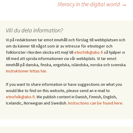
literacy in the digital world
→
Vill du dela information?
Vi på redaktionen tar emot innehåll och förslag till webbplatsen och
om du känner till något som är av intresse för etnologer och
folklorister i Norden skicka ett mejl till
etnofolk@abo.fi
så hjälper vi
till med att sprida informationen via vår webbplats. Vi tar emot
innehåll på danska, finska, engelska, isländska, norska och svenska.
Instruktioner hittas här
.
If you want to share information or have suggestions on what you
would like to find on this website, please send an e-mail to
etnofolk@abo.fi
. We publish content in Danish, Finnish, English,
Icelandic, Norwegian and Swedish.
Instructions can be found here.