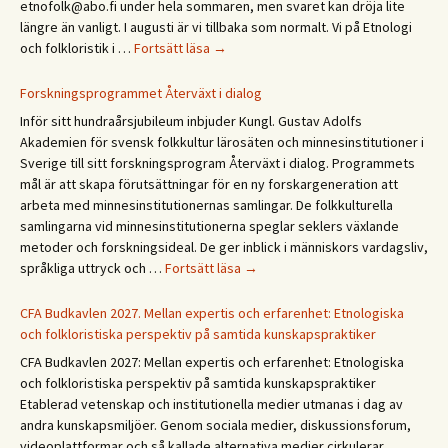
etnofolk@abo.fi under hela sommaren, men svaret kan dröja lite
Days
längre än vanligt. I augusti är vi tillbaka som normalt. Vi på Etnologi
2027
Glad
och folkloristik i …
Fortsätt läsa
→
sommar!
God
Forskningsprogrammet Återväxt i dialog
sommer!
Inför sitt hundraårsjubileum inbjuder Kungl. Gustav Adolfs
Gleðilegt
Akademien för svensk folkkultur lärosäten och minnesinstitutioner i
sumar!
Sverige till sitt forskningsprogram Återväxt i dialog. Programmets
Hyvää
mål är att skapa förutsättningar för en ny forskargeneration att
kesää!
arbeta med minnesinstitutionernas samlingar. De folkkulturella
Happy
samlingarna vid minnesinstitutionerna speglar seklers växlande
summer!
metoder och forskningsideal. De ger inblick i människors vardagsliv,
Forskningsprogrammet
språkliga uttryck och …
Fortsätt läsa
→
Återväxt
i
CFA Budkavlen 2027. Mellan expertis och erfarenhet: Etnologiska
dialog
och folkloristiska perspektiv på samtida kunskapspraktiker
CFA Budkavlen 2027: Mellan expertis och erfarenhet: Etnologiska
och folkloristiska perspektiv på samtida kunskapspraktiker
Etablerad vetenskap och institutionella medier utmanas i dag av
andra kunskapsmiljöer. Genom sociala medier, diskussionsforum,
videoplattformar och så kallade alternativa medier cirkulerar