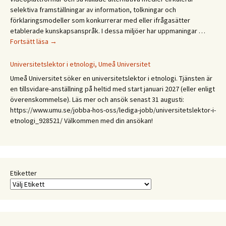
selektiva framställningar av information, tolkningar och
förklaringsmodeller som konkurrerar med eller ifrågasätter
etablerade kunskapsanspråk. I dessa miljöer har uppmaningar …
CFA
Fortsätt läsa
→
Budkavlen
2027.
Universitetslektor i etnologi, Umeå Universitet
Mellan
Umeå Universitet söker en universitetslektor i etnologi. Tjänsten är
expertis
en tillsvidare-anställning på heltid med start januari 2027 (eller enligt
och
överenskommelse). Läs mer och ansök senast 31 augusti:
erfarenhet:
https://www.umu.se/jobba-hos-oss/lediga-jobb/universitetslektor-i-
Etnologiska
etnologi_928521/ Välkommen med din ansökan!
och
folkloristiska
perspektiv
på
samtida
Etiketter
kunskapspraktiker