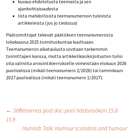
kuvaus ehdotetusta teemasta ja sen
ajankohtaisuudesta
lista mahdollisista teemanumeroon tulevista
artikkeleista (jos jo tiedossa)
Päätoimittajat tekevät päätöksen teemanumerosta
lokakuussa 2025 toimituskuntaa kuultuaan.
Teemanumeron aikataulusta sovitaan tarkemmin
toimittajien kanssa, mutta artikkelikäsikirjoitusten tulisi
olla valmiita arviointikierrokselle viimeistään elokuun 2026
puolivälissä (mikäli teemanumero 2/2026) tai tammikuun
2027 puolivälissä (mikäli teemanumero 1/2027).
Inläggsnavigering
←
Stiftelsernas post doc-pool höstansökan 15.8-
15.9
Humlab Talk: Humour scandals and humour