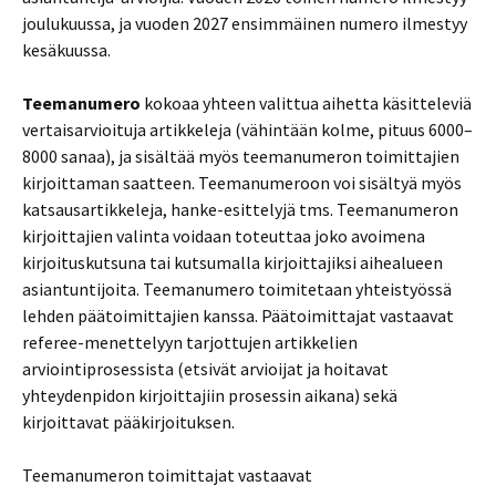
joulukuussa, ja vuoden 2027 ensimmäinen numero ilmestyy
kesäkuussa.
Teemanumero
kokoaa yhteen valittua aihetta käsitteleviä
vertaisarvioituja artikkeleja (vähintään kolme, pituus 6000–
8000 sanaa), ja sisältää myös teemanumeron toimittajien
kirjoittaman saatteen. Teemanumeroon voi sisältyä myös
katsausartikkeleja, hanke-esittelyjä tms. Teemanumeron
kirjoittajien valinta voidaan toteuttaa joko avoimena
kirjoituskutsuna tai kutsumalla kirjoittajiksi aihealueen
asiantuntijoita. Teemanumero toimitetaan yhteistyössä
lehden päätoimittajien kanssa. Päätoimittajat vastaavat
referee-menettelyyn tarjottujen artikkelien
arviointiprosessista (etsivät arvioijat ja hoitavat
yhteydenpidon kirjoittajiin prosessin aikana) sekä
kirjoittavat pääkirjoituksen.
Teemanumeron toimittajat vastaavat