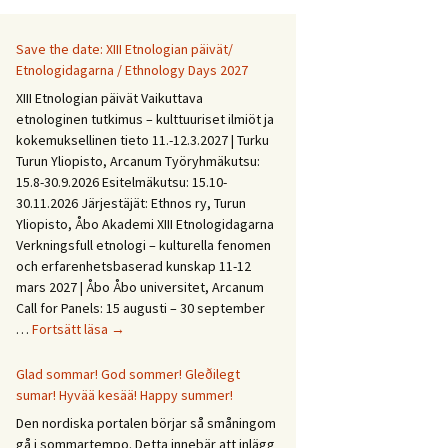
Save the date: XIII Etnologian päivät/
Etnologidagarna / Ethnology Days 2027
XIII Etnologian päivät Vaikuttava
etnologinen tutkimus – kulttuuriset ilmiöt ja
kokemuksellinen tieto 11.-12.3.2027 | Turku
Turun Yliopisto, Arcanum Työryhmäkutsu:
15.8-30.9.2026 Esitelmäkutsu: 15.10-
30.11.2026 Järjestäjät: Ethnos ry, Turun
Yliopisto, Åbo Akademi XIII Etnologidagarna
Verkningsfull etnologi – kulturella fenomen
och erfarenhetsbaserad kunskap 11-12
mars 2027 | Åbo Åbo universitet, Arcanum
Call for Panels: 15 augusti – 30 september
Save
…
Fortsätt läsa
→
the
date:
Glad sommar! God sommer! Gleðilegt
XIII
sumar! Hyvää kesää! Happy summer!
Etnologian
Den nordiska portalen börjar så småningom
päivät/
gå i sommartempo. Detta innebär att inlägg