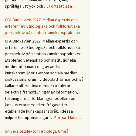
Forskningsprogrammet
språkliga uttryck och …
Fortsätt läsa
→
Återväxt
i
CFA Budkavlen 2027. Mellan expertis och
dialog
erfarenhet: Etnologiska och folkloristiska
perspektiv på samtida kunskapspraktiker
CFA Budkavlen 2027: Mellan expertis och
erfarenhet: Etnologiska och folkloristiska
perspektiv på samtida kunskapspraktiker
Etablerad vetenskap och institutionella
medier utmanas i dag av andra
kunskapsmiljöer. Genom sociala medier,
diskussionsforum, videoplattformar och så
kallade alternativa medier cirkulerar
selektiva framställningar av information,
tolkningar och förklaringsmodeller som
konkurrerar med eller ifrågasätter
etablerade kunskapsanspråk. I dessa
CFA
miljöer har uppmaningar …
Fortsätt läsa
→
Budkavlen
2027.
Universitetslektor i etnologi, Umeå