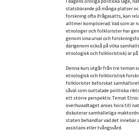
I dagens oroliga politiska läge, na
statsbärande på många platser oc
forskning ofta ifrågasätts, kan r
alltmer komplicerad. Vad som är na
etnologer och folklorister har gen
genom sina urval och forskningsf
därigenom också på vilka samhälls
etnologisk och folkloristisk) är på 
Denna kurs utgår från tre teman s
etnologisk och folkloristisk forskn
folklorister beforskat samhällsre
såväl som outtalade politiska rikt
ett större perspektiv. Temat Etni
överhuvudtaget anses höra till na
diskuterar samhälleliga maktord
staten behandlar vad det innebär a
assistans eller tvångsvård.