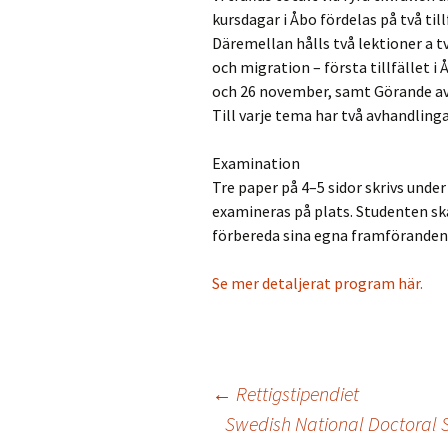
kursdagar i Åbo fördelas på två tillf
Däremellan hålls två lektioner a 
och migration – första tillfället 
och 26 november, samt Görande av k
Till varje tema har två avhandlinga
Examination
Tre paper på 4–5 sidor skrivs unde
examineras på plats. Studenten sk
förbereda sina egna framföranden
Se mer detaljerat program här.
Inläggsnavigering
←
Rettigstipendiet
Swedish National Doctoral S