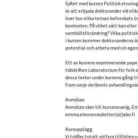
Syftet med kursen Politisk etnolog
är att erbjuda doktorander vid oli
över hur olika teman beforskats öve
kontexten. På vilket sätt kan eller 
samhällsförändring? Vilka politis
i kursen kommer doktoranderna äv
potential och arbeta med sin egen 
Ett av kursens examinerande paper
tidskriften Laboratorium för folk 
dessa texter under kursens gång 
fram varje skribents avhandlings
Anmälan
Anmälan sker till kursansvarig, E
emma.eleonorasdotter(at)abo.fi
Kursupplägg
Vi träffas totalt vid fyra tillfällen