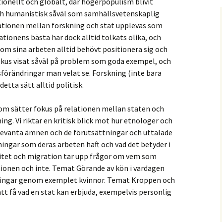
tionellt och globalt, där högerpopulism blivit
h humanistisk såväl som samhällsvetenskaplig
elationen mellan forskning och stat upplevas som
tionens bästa har dock alltid tolkats olika, och
om sina arbeten alltid behövt positionera sig och
okus visat såväl på problem som goda exempel, och
förändringar man velat se. Forskning (inte bara
detta sätt alltid politisk.
om sätter fokus på relationen mellan staten och
ing. Vi riktar en kritisk blick mot hur etnologer och
levanta ämnen och de förutsättningar och uttalade
ningar som deras arbeten haft och vad det betyder i
citet och migration tar upp frågor om vem som
tionen och inte. Temat Görande av kön i vardagen
ningar genom exemplet kvinnor. Temat Kroppen och
tt få vad en stat kan erbjuda, exempelvis personlig