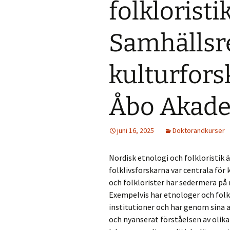
folkloristik
Folklore Conference
Summer Scho
Svenska etnologidagarna
Samhällsr
2026
ISFNR online
Save the date: ISFNR
Symposium 1
kulturfors
2026 Reykjavík –
Oktober: Tra
Nature(s) in Narrative
spår: forskni
Unescos imma
kulturarv
Åbo Akad
Swedish STS conference
2026: Cross-Pollinations,
Contamination,
Mediehistoris
Collaboration
Symposium 2
juni 16, 2025
Doktorandkurser
Networks,
Infrastructu
Systems, an
Media Connec
Nordisk etnologi och folkloristik
Marcus Wall
Symposium
folklivsforskarna var centrala för
och folklorister har sedermera på
Exempelvis har etnologer och folklo
institutioner och har genom sina 
och nyanserat förståelsen av olik