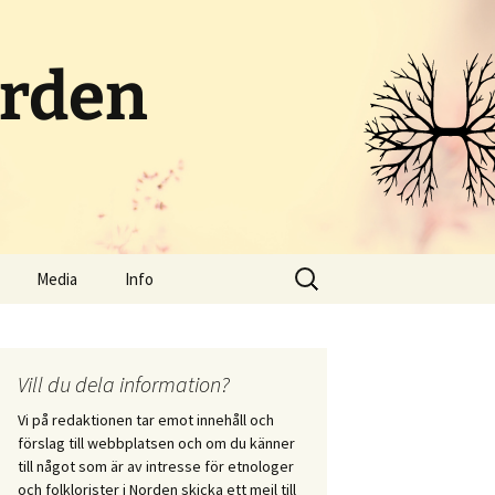
orden
Sök
Media
Info
efter:
Poddar och radio
Om portalen
Streamat
Kontakt
Vill du dela information?
Vi på redaktionen tar emot innehåll och
Bloggar
Skicka in innehåll
förslag till webbplatsen och om du känner
i vid
till något som är av intresse för etnologer
itet
Sociala medier
och folklorister i Norden skicka ett mejl till