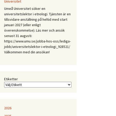
Mellan
Universitet
expertis
Umeå Universitet söker en
och
universitetslektor i etnologi. Tjänsten är en
erfarenhet:
tillsvidare-anställning på heltid med start
Etnologiska
januari 2027 (eller enligt
och
överenskommelse). Läs mer och ansök
folkloristiska
senast 31 augusti:
perspektiv
https://www.umu.se/jobba-hos-oss/lediga-
på
jobb/universitetslektor-i-etnologi_928521/
samtida
Välkommen med din ansökan!
kunskapspraktiker
Etiketter
2026