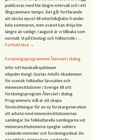
Etnologidagarna
publiceras med lite längre intervall och i ett
/
långsammare tempo. Det går fortfarande
Ethnology
att skicka epost till etnofolk@abo.fi under
Days
hela sommaren, men svaret kan dröja lite
2027
längre än vanligt. I augusti är vi tillbaka som
normalt. Vi på Etnologi och folkloristik i …
Glad
Fortsätt läsa
→
sommar!
God
Forskningsprogrammet Återväxt i dialog
sommer!
Inför sitt hundraårsjubileum
Gleðilegt
inbjuder Kungl. Gustav Adolfs Akademien
sumar!
för svensk folkkultur lärosäten och
Hyvää
minnesinstitutioner i Sverige till sitt
kesää!
forskningsprogram Återväxt i dialog.
Happy
Programmets mål är att skapa
summer!
förutsättningar för en ny forskargeneration
att arbeta med minnesinstitutionernas
samlingar. De folkkulturella samlingarna vid
minnesinstitutionerna speglar seklers
växlande metoder och forskningsideal. De
ger inblick i människors vardagsliv,