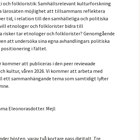
i och folkloristik: Samhällsrelevant kulturforskning
ka lärosäten möjlighet att tillsammans reflektera
r tid, i relation till den samhälleliga och politiska
vill etnologer och folklorister bidra till
ka risker tar etnologer och folklorister? Genomgående
en att undersöka sina egna avhandlingars politiska
positionering i fältet.
 kommer att publiceras i den peer reviewade
och kultur, våren 2026. Vi kommer att arbeta med
till ett sammanhängande tema som samtidigt lyfter
ämne.
mma Eleonorasdotter. Mejl:
 under hösten, varav två kortare pass digitalt. Tre