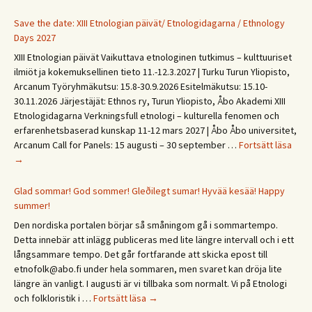
Save the date: XIII Etnologian päivät/ Etnologidagarna / Ethnology
Days 2027
XIII Etnologian päivät Vaikuttava etnologinen tutkimus – kulttuuriset
ilmiöt ja kokemuksellinen tieto 11.-12.3.2027 | Turku Turun Yliopisto,
Arcanum Työryhmäkutsu: 15.8-30.9.2026 Esitelmäkutsu: 15.10-
30.11.2026 Järjestäjät: Ethnos ry, Turun Yliopisto, Åbo Akademi XIII
Etnologidagarna Verkningsfull etnologi – kulturella fenomen och
erfarenhetsbaserad kunskap 11-12 mars 2027 | Åbo Åbo universitet,
Save
Arcanum Call for Panels: 15 augusti – 30 september …
Fortsätt läsa
the
→
date
XIII
Glad sommar! God sommer! Gleðilegt sumar! Hyvää kesää! Happy
Etno
summer!
päivä
Den nordiska portalen börjar så småningom gå i sommartempo.
Etno
Detta innebär att inlägg publiceras med lite längre intervall och i ett
/
långsammare tempo. Det går fortfarande att skicka epost till
Ethn
etnofolk@abo.fi under hela sommaren, men svaret kan dröja lite
Days
längre än vanligt. I augusti är vi tillbaka som normalt. Vi på Etnologi
2027
Glad
och folkloristik i …
Fortsätt läsa
→
sommar!