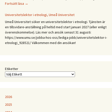
CFA
Fortsätt läsa
→
Budkavlen
2027.
Universitetslektor i etnologi, Umeå Universitet
Mellan
Umeå Universitet söker en universitetslektor i etnologi. Tjänsten är
expertis
en tillsvidare-anställning på heltid med start januari 2027 (eller enligt
och
överenskommelse). Läs mer och ansök senast 31 augusti:
erfarenhet:
https://www.umu.se/jobba-hos-oss/lediga-jobb/universitetslektor-i-
Etnologiska
etnologi_928521/ Välkommen med din ansökan!
och
folkloristiska
perspektiv
på
samtida
Etiketter
kunskapspraktiker
2026
2025