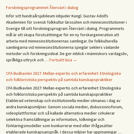
God
Forskningsprogrammet Återväxt i dialog
sommer!
Inför sitt hundraårsjubileum inbjuder Kungl. Gustav Adolfs
Gleðilegt
Akademien för svensk folkkultur lärosäten och minnesinstitutioner i
sumar!
Sverige till sitt forskningsprogram Återväxt i dialog. Programmets
Hyvää
mål är att skapa förutsättningar för en ny forskargeneration att
kesää!
arbeta med minnesinstitutionernas samlingar. De folkkulturella
Happy
samlingarna vid minnesinstitutionerna speglar seklers växlande
summer!
metoder och forskningsideal. De ger inblick i människors vardagsliv,
Forskningsprogrammet
språkliga uttryck och …
Fortsätt läsa
→
Återväxt
i
CFA Budkavlen 2027. Mellan expertis och erfarenhet: Etnologiska
dialog
och folkloristiska perspektiv på samtida kunskapspraktiker
CFA Budkavlen 2027: Mellan expertis och erfarenhet: Etnologiska
och folkloristiska perspektiv på samtida kunskapspraktiker
Etablerad vetenskap och institutionella medier utmanas i dag av
andra kunskapsmiljöer. Genom sociala medier, diskussionsforum,
videoplattformar och så kallade alternativa medier cirkulerar
selektiva framställningar av information, tolkningar och
förklaringsmodeller som konkurrerar med eller ifrågasätter
etablerade kunskapsanspråk. I dessa miljöer har uppmaningar …