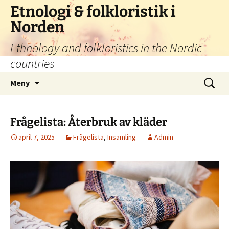
Hoppa
Etnologi & folkloristik i
till
Norden
innehåll
Ethnology and folkloristics in the Nordic
countries
Sök
Meny
efter:
Frågelista: Återbruk av kläder
april 7, 2025
Frågelista
,
Insamling
Admin