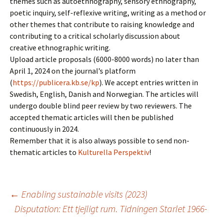
themes such as autoethnography, sensory ethnography,
poetic inquiry, self-reflexive writing, writing as a method or
other themes that contribute to raising knowledge and
contributing to a critical scholarly discussion about
creative ethnographic writing.
Upload article proposals (6000-8000 words) no later than
April 1, 2024 on the journal’s platform
(
https://publicera.kb.se/kp
). We accept entries written in
Swedish, English, Danish and Norwegian. The articles will
undergo double blind peer review by two reviewers. The
accepted thematic articles will then be published
continuously in 2024.
Remember that it is also always possible to send non-
thematic articles to
Kulturella Perspektiv
!
Inläggsnavigering
←
Enabling sustainable visits (2023)
Disputation: Ett tjejligt rum. Tidningen Starlet 1966-