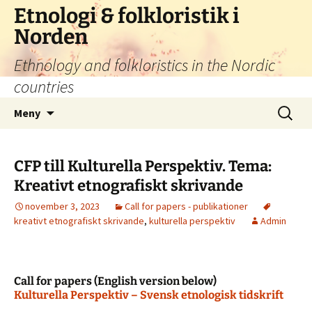
Hoppa
Etnologi & folkloristik i
till
Norden
innehåll
Ethnology and folkloristics in the Nordic
countries
Sök
Meny
efter:
CFP till Kulturella Perspektiv. Tema:
Kreativt etnografiskt skrivande
november 3, 2023
Call for papers - publikationer
kreativt etnografiskt skrivande
,
kulturella perspektiv
Admin
Call for papers (English version below)
Kulturella Perspektiv – Svensk etnologisk tidskrift