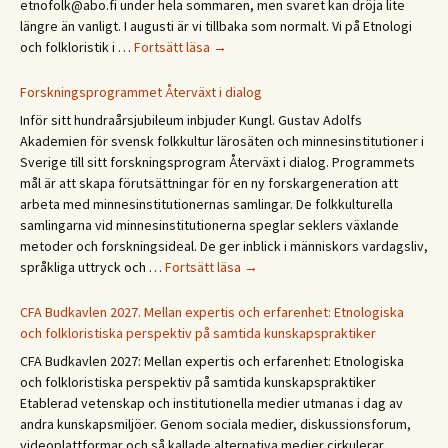
etnofolk@abo.fi under hela sommaren, men svaret kan dröja lite
Days
längre än vanligt. I augusti är vi tillbaka som normalt. Vi på Etnologi
2027
Glad
och folkloristik i …
Fortsätt läsa
→
sommar!
God
Forskningsprogrammet Återväxt i dialog
sommer!
Inför sitt hundraårsjubileum inbjuder Kungl. Gustav Adolfs
Gleðilegt
Akademien för svensk folkkultur lärosäten och minnesinstitutioner i
sumar!
Sverige till sitt forskningsprogram Återväxt i dialog. Programmets
Hyvää
mål är att skapa förutsättningar för en ny forskargeneration att
kesää!
arbeta med minnesinstitutionernas samlingar. De folkkulturella
Happy
samlingarna vid minnesinstitutionerna speglar seklers växlande
summer!
metoder och forskningsideal. De ger inblick i människors vardagsliv,
Forskningsprogrammet
språkliga uttryck och …
Fortsätt läsa
→
Återväxt
i
CFA Budkavlen 2027. Mellan expertis och erfarenhet: Etnologiska
dialog
och folkloristiska perspektiv på samtida kunskapspraktiker
CFA Budkavlen 2027: Mellan expertis och erfarenhet: Etnologiska
och folkloristiska perspektiv på samtida kunskapspraktiker
Etablerad vetenskap och institutionella medier utmanas i dag av
andra kunskapsmiljöer. Genom sociala medier, diskussionsforum,
videoplattformar och så kallade alternativa medier cirkulerar