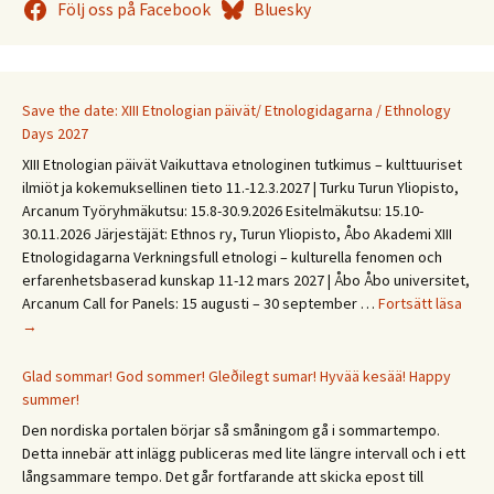
Följ oss på Facebook
Bluesky
Save the date: XIII Etnologian päivät/ Etnologidagarna / Ethnology
Days 2027
XIII Etnologian päivät Vaikuttava etnologinen tutkimus – kulttuuriset
ilmiöt ja kokemuksellinen tieto 11.-12.3.2027 | Turku Turun Yliopisto,
Arcanum Työryhmäkutsu: 15.8-30.9.2026 Esitelmäkutsu: 15.10-
30.11.2026 Järjestäjät: Ethnos ry, Turun Yliopisto, Åbo Akademi XIII
Etnologidagarna Verkningsfull etnologi – kulturella fenomen och
erfarenhetsbaserad kunskap 11-12 mars 2027 | Åbo Åbo universitet,
Save
Arcanum Call for Panels: 15 augusti – 30 september …
Fortsätt läsa
the
→
date
XIII
Glad sommar! God sommer! Gleðilegt sumar! Hyvää kesää! Happy
Etno
summer!
päivä
Den nordiska portalen börjar så småningom gå i sommartempo.
Etno
Detta innebär att inlägg publiceras med lite längre intervall och i ett
/
långsammare tempo. Det går fortfarande att skicka epost till
Ethn