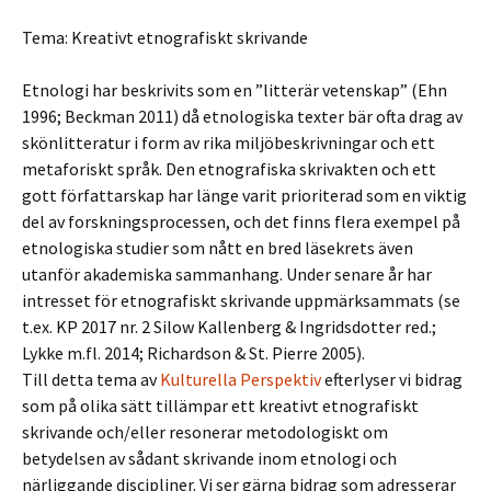
Tema: Kreativt etnografiskt skrivande
Etnologi har beskrivits som en ”litterär vetenskap” (Ehn
1996; Beckman 2011) då etnologiska texter bär ofta drag av
skönlitteratur i form av rika miljöbeskrivningar och ett
metaforiskt språk. Den etnografiska skrivakten och ett
gott författarskap har länge varit prioriterad som en viktig
del av forskningsprocessen, och det finns flera exempel på
etnologiska studier som nått en bred läsekrets även
utanför akademiska sammanhang. Under senare år har
intresset för etnografiskt skrivande uppmärksammats (se
t.ex. KP 2017 nr. 2 Silow Kallenberg & Ingridsdotter red.;
Lykke m.fl. 2014; Richardson & St. Pierre 2005).
Till detta tema av
Kulturella Perspektiv
efterlyser vi bidrag
som på olika sätt tillämpar ett kreativt etnografiskt
skrivande och/eller resonerar metodologiskt om
betydelsen av sådant skrivande inom etnologi och
närliggande discipliner. Vi ser gärna bidrag som adresserar