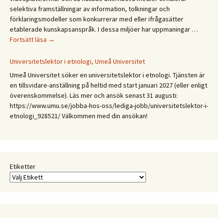
selektiva framställningar av information, tolkningar och
förklaringsmodeller som konkurrerar med eller ifrågasätter
etablerade kunskapsanspråk. I dessa miljöer har uppmaningar …
CFA
Fortsätt läsa
→
Budkavlen
2027.
Universitetslektor i etnologi, Umeå Universitet
Mellan
Umeå Universitet söker en universitetslektor i etnologi. Tjänsten är
expertis
en tillsvidare-anställning på heltid med start januari 2027 (eller enligt
och
överenskommelse). Läs mer och ansök senast 31 augusti:
erfarenhet:
https://www.umu.se/jobba-hos-oss/lediga-jobb/universitetslektor-i-
Etnologiska
etnologi_928521/ Välkommen med din ansökan!
och
folkloristiska
perspektiv
på
samtida
Etiketter
kunskapspraktiker