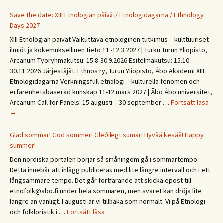
Save the date: XIII Etnologian päivät/ Etnologidagarna / Ethnology
Days 2027
XIII Etnologian päivät Vaikuttava etnologinen tutkimus – kulttuuriset
ilmiöt ja kokemuksellinen tieto 11.-12.3.2027 | Turku Turun Yliopisto,
Arcanum Työryhmäkutsu: 15.8-30.9.2026 Esitelmäkutsu: 15.10-
30.11.2026 Järjestäjät: Ethnos ry, Turun Yliopisto, Åbo Akademi XIII
Etnologidagarna Verkningsfull etnologi – kulturella fenomen och
erfarenhetsbaserad kunskap 11-12 mars 2027 | Åbo Åbo universitet,
Save
Arcanum Call for Panels: 15 augusti – 30 september …
Fortsätt läsa
the
→
date
XIII
Glad sommar! God sommer! Gleðilegt sumar! Hyvää kesää! Happy
Etno
summer!
päivä
Den nordiska portalen börjar så småningom gå i sommartempo.
Etno
Detta innebär att inlägg publiceras med lite längre intervall och i ett
/
långsammare tempo. Det går fortfarande att skicka epost till
Ethn
etnofolk@abo.fi under hela sommaren, men svaret kan dröja lite
Days
längre än vanligt. I augusti är vi tillbaka som normalt. Vi på Etnologi
2027
Glad
och folkloristik i …
Fortsätt läsa
→
sommar!