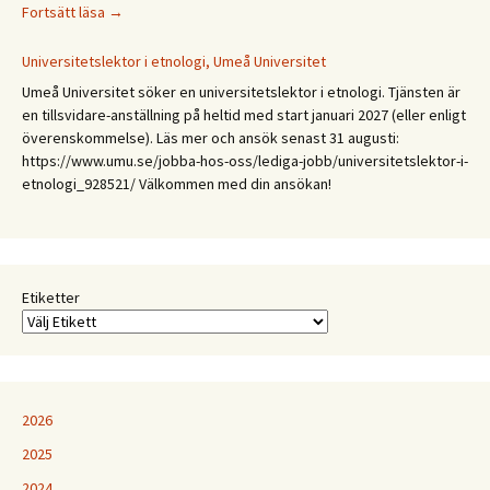
CFA
Fortsätt läsa
→
Budkavlen
2027.
Universitetslektor i etnologi, Umeå Universitet
Mellan
Umeå Universitet söker en universitetslektor i etnologi. Tjänsten är
expertis
en tillsvidare-anställning på heltid med start januari 2027 (eller enligt
och
överenskommelse). Läs mer och ansök senast 31 augusti:
erfarenhet:
https://www.umu.se/jobba-hos-oss/lediga-jobb/universitetslektor-i-
Etnologiska
etnologi_928521/ Välkommen med din ansökan!
och
folkloristiska
perspektiv
på
samtida
Etiketter
kunskapspraktiker
2026
2025
2024