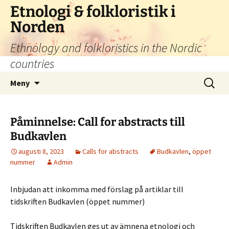
Hoppa
Etnologi & folkloristik i
till
Norden
innehåll
Ethnology and folkloristics in the Nordic
countries
Sök
Meny
efter:
Påminnelse: Call for abstracts till
Budkavlen
augusti 8, 2023
Calls for abstracts
Budkavlen
,
öppet
nummer
Admin
Inbjudan att inkomma med förslag på artiklar till
tidskriften Budkavlen (öppet nummer)
Tidskriften Budkavlen ges ut av ämnena etnologi och