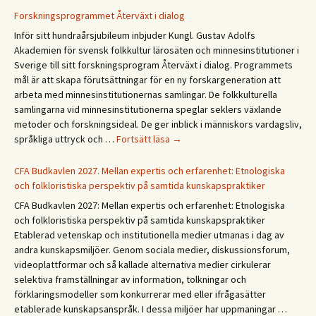
God
Forskningsprogrammet Återväxt i dialog
sommer!
Inför sitt hundraårsjubileum inbjuder Kungl. Gustav Adolfs
Gleðilegt
Akademien för svensk folkkultur lärosäten och minnesinstitutioner i
sumar!
Sverige till sitt forskningsprogram Återväxt i dialog. Programmets
Hyvää
mål är att skapa förutsättningar för en ny forskargeneration att
kesää!
arbeta med minnesinstitutionernas samlingar. De folkkulturella
Happy
samlingarna vid minnesinstitutionerna speglar seklers växlande
summer!
metoder och forskningsideal. De ger inblick i människors vardagsliv,
Forskningsprogrammet
språkliga uttryck och …
Fortsätt läsa
→
Återväxt
i
CFA Budkavlen 2027. Mellan expertis och erfarenhet: Etnologiska
dialog
och folkloristiska perspektiv på samtida kunskapspraktiker
CFA Budkavlen 2027: Mellan expertis och erfarenhet: Etnologiska
och folkloristiska perspektiv på samtida kunskapspraktiker
Etablerad vetenskap och institutionella medier utmanas i dag av
andra kunskapsmiljöer. Genom sociala medier, diskussionsforum,
videoplattformar och så kallade alternativa medier cirkulerar
selektiva framställningar av information, tolkningar och
förklaringsmodeller som konkurrerar med eller ifrågasätter
etablerade kunskapsanspråk. I dessa miljöer har uppmaningar …