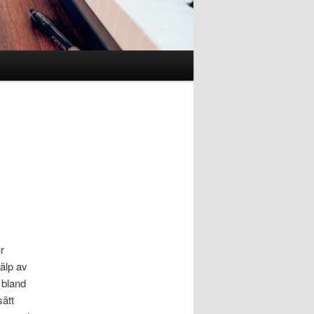
r
älp av
 bland
sätt