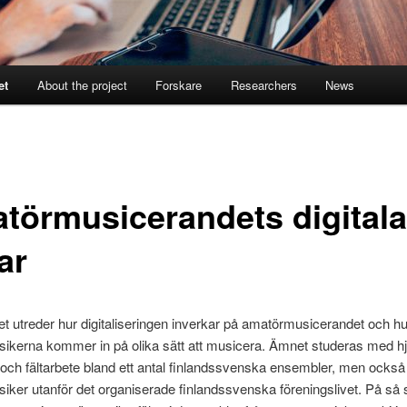
et
About the project
Forskare
Researchers
News
törmusicerandets digitala
ar
et utreder hur digitaliseringen inverkar på amatörmusicerandet och hu
ikerna kommer in på olika sätt att musicera. Ämnet studeras med hj
r och fältarbete bland ett antal finlandssvenska ensembler, men också
ker utanför det organiserade finlandssvenska föreningslivet. På så 