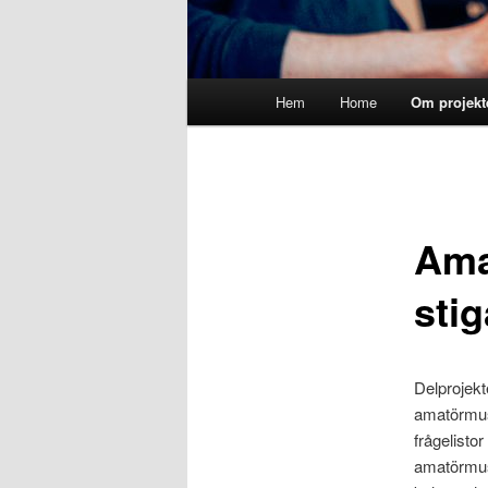
Main
Hem
Home
Om projekt
menu
Ama
stig
Delprojekt
amatörmus
frågelisto
amatörmusi