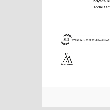
belyses hu
social sa