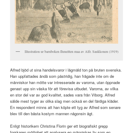
Illustration ur barnboken Ihmeitten maa av Alfr. Saukkonen (1919)
Alfred bjöd ut sina handelsvaror i lågmäld ton på bruten svenska.
Han uppfattades ändå som påstridig, han frågade inte om de
människor han mötte var intresserade av varorna, utan öppnade
genast upp sin väska för att förevisa utbudet. Varorna, av vilka
en stor del var av god kvalitet, sades vara från Viborg. Alfred
sålde mest tyger av olika slag men också en del färdiga kläder.
En respondent minns att han köpte ett tyg av Alfred som senare
blev till den bästa kostym mannen någonsin ägt.
Enligt historikern Christina Florin ger ett biografiskt grepp
forskaren möjlighet att analysera en människas liv som en