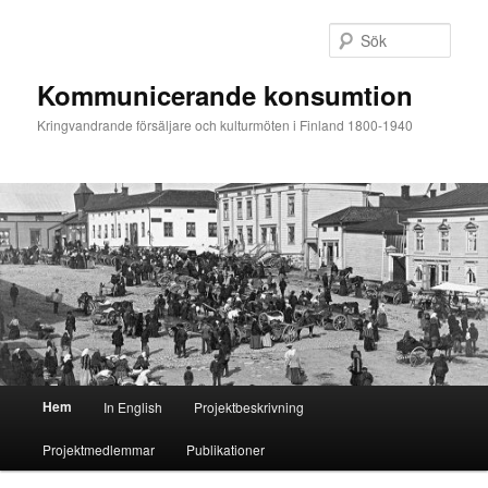
Hoppa
Hoppa
till
till
Sök
primärt
sekundärt
innehåll
innehåll
Kommunicerande konsumtion
Kringvandrande försäljare och kulturmöten i Finland 1800-1940
Huvudmeny
Hem
In English
Projektbeskrivning
Projektmedlemmar
Publikationer