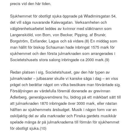
precis vid den här tiden.
Sjukhemmet för obotligt sjuka öppnade på Wladimirsgatan 54,
det vill säga nuvarande Kalevagatan. Verksamheten och
välgörenhetsarbetet leddes av kvinnor med släktnamn som
Langenskiöld, von Born, von Becker, Pipping, af Brunér,
Borgström, Estlander, Lagus och så vidare.(8) En middag som
man hållit för biskop Schauman hade inbringat 1575 mark för
sjukhemmet och den första julmarknaden som arrangerades i
Societetshusets stora salong inbringade ca 2000 mark.(9)
Redan platsen i sig, Societetshuset, gav den här typen av
julmarknader – julbasarer skulle vi kanske säga i dag – en viss
prägel och berättar något om vilka besökare man förväntade sig.
Försäljningen av värdefulla föremål donerade av grevinnan
Adlerberg, generalguvernörens fru, bidrog på ett märkbart sätt till
att julmarknaden 1870 inbringade över 3000 mark, eller nästan
hälften av sjukhemmets årsbudget. Musik i någon form var en
oskiljaktig del av alla marknader och Finska gardets musikkår
spelade många år på julmarknaderna till förmån för sjukhemmet
för obotligt sjuka.(10)