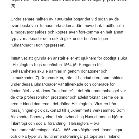
(5)
Under senare hälften av 1800-talet börjar det vid sidan av de
ovan beskrivna Tomasmarknaderna där i huvudsak traditionella
allmogevaror såldes och köptes även förekomma en helt annat
typ av marknader som också gick under benämningen
”julmarknad” i tidningspressen.
Initiativet att grunda en anstalt eller ett sjukhem för obotligt sjuka
i Helsingfors togs senhösten 1864.(6) Pengarna för
verksamheten skulle samlas in genom donationer och
julmarknader.(7) De produkter, främst handarbeten, som såldes
under dessa julmarknader var tillverkade och donerade för
ändamålet av stadens ”fruntimmer”; i det här sammanhanget var
de ofta professorskor, prostinnor och adelsfröknar, crème de la
crème bland damerna i det dåtida Helsingfors. Vinsten från
försäljningen gick oavkortad till sjukhemmets verksamhet. Som
Alexandra Ramsay visat i sin avhandling
Huvudstadens hjärta:
Filantropi och social förändring i Helsingfors – två
fruntimmersföreningar 1848–1865
var välgörenhet, insamlingar
och olika typer av fruntimmersföreningar på tapeten i Finland