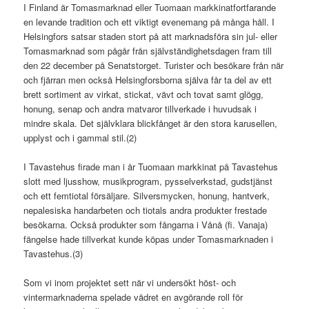
I Finland är Tomasmarknad eller Tuomaan markkinatfortfarande
en levande tradition och ett viktigt evenemang på många håll. I
Helsingfors satsar staden stort på att marknadsföra sin jul- eller
Tomasmarknad som pågår från självständighetsdagen fram till
den 22 december på Senatstorget. Turister och besökare från när
och fjärran men också Helsingforsborna själva får ta del av ett
brett sortiment av virkat, stickat, vävt och tovat samt glögg,
honung, senap och andra matvaror tillverkade i huvudsak i
mindre skala. Det självklara blickfånget är den stora karusellen,
upplyst och i gammal stil.(2)
I Tavastehus firade man i år Tuomaan markkinat på Tavastehus
slott med ljusshow, musikprogram, pysselverkstad, gudstjänst
och ett femtiotal försäljare. Silversmycken, honung, hantverk,
nepalesiska handarbeten och tiotals andra produkter frestade
besökarna. Också produkter som fångarna i Vånå (fi. Vanaja)
fängelse hade tillverkat kunde köpas under Tomasmarknaden i
Tavastehus.(3)
Som vi inom projektet sett när vi undersökt höst- och
vintermarknaderna spelade vädret en avgörande roll för