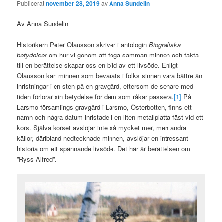
Publicerat
november 28, 2019
av
Anna Sundelin
Av Anna Sundelin
Historikern Peter Olausson skriver i antologin
Biografiska
betydelser
om hur vi genom att foga samman minnen och fakta
till en berättelse skapar oss en bild av ett livsöde. Enligt
Olausson kan minnen som bevarats i folks sinnen vara bättre än
inristningar i en sten på en gravgård, eftersom de senare med
tiden förlorar sin betydelse för dem som råkar passera.
[1]
På
Larsmo församlings gravgård i Larsmo, Österbotten, finns ett
namn och några datum inristade i en liten metallplatta fäst vid ett
kors. Själva korset avslöjar inte så mycket mer, men andra
källor, däribland nedtecknade minnen, avslöjar en intressant
historia om ett spännande livsöde. Det här är berättelsen om
”Ryss-Alfred”.