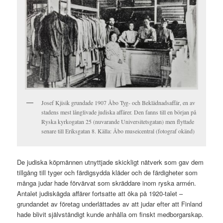
Josef Kjisik grundade 1907 Åbo Tyg- och Beklädnadsaffär, en av
stadens mest långlivade judiska affärer. Den fanns till en början på
Ryska kyrkogatan 25 (nuvarande Universitetsgatan) men flyttade
senare till Eriksgatan 8. Källa: Åbo museicentral (fotograf okänd)
De judiska köpmännen utnyttjade skickligt nätverk som gav dem
tillgång till tyger och färdigsydda kläder och de färdigheter som
många judar hade förvärvat som skräddare inom ryska armén.
Antalet judiskägda affärer fortsatte att öka på 1920-talet –
grundandet av företag underlättades av att judar efter att Finland
hade blivit självständigt kunde anhålla om finskt medborgarskap.