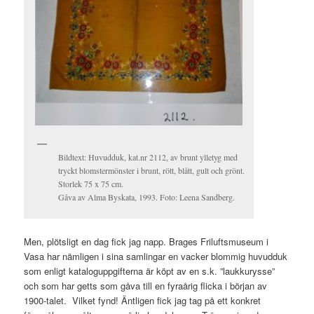
Bildtext: Huvudduk, kat.nr 2112, av brunt ylletyg med
tryckt blomstermönster i brunt, rött, blått, gult och grönt.
Storlek 75 x 75 cm.
Gåva av Alma Byskata, 1993. Foto: Leena Sandberg.
Men, plötsligt en dag fick jag napp. Brages Friluftsmuseum i
Vasa har nämligen i sina samlingar en vacker blommig huvudduk
som enligt kataloguppgifterna är köpt av en s.k. ”laukkurysse”
och som har getts som gåva till en fyraårig flicka i början av
1900-talet. Vilket fynd! Äntligen fick jag tag på ett konkret