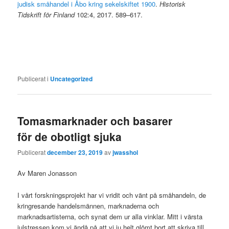
judisk småhandel i Åbo kring sekelskiftet 1900
.
Historisk
Tidskrift för Finland
102:4, 2017. 589–617.
Publicerat i
Uncategorized
Tomasmarknader och basarer
för de obotligt sjuka
Publicerat
december 23, 2019
av
jwasshol
Av Maren Jonasson
I vårt forskningsprojekt har vi vridit och vänt på småhandeln, de
kringresande handelsmännen, marknaderna och
marknadsartisterna, och synat dem ur alla vinklar. Mitt i värsta
julstressen kom vi ändå på att vi ju helt glömt bort att skriva till