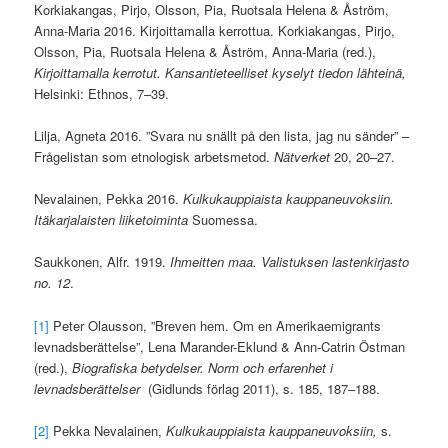
Korkiakangas, Pirjo, Olsson, Pia, Ruotsala Helena & Åström,
Anna-Maria 2016. Kirjoittamalla kerrottua. Korkiakangas, Pirjo,
Olsson, Pia, Ruotsala Helena & Åström, Anna-Maria (red.),
Kirjoittamalla kerrotut.
Kansantieteelliset kyselyt tiedon lähteinä,
Helsinki: Ethnos, 7–39.
Lilja, Agneta 2016. ”Svara nu snällt på den lista, jag nu sänder” –
Frågelistan som etnologisk arbetsmetod.
Nätverket
20, 20–27.
Nevalainen, Pekka 2016.
Kulkukauppiaista kauppaneuvoksiin.
Itäkarjalaisten liiketoiminta
Suomessa.
Saukkonen, Alfr. 1919.
Ihmeitten maa. Valistuksen lastenkirjasto
no. 12
.
[1]
Peter Olausson, ”Breven hem. Om en Amerikaemigrants
levnadsberättelse”, Lena Marander-Eklund & Ann-Catrin Östman
(red.),
Biografiska betydelser. Norm och erfarenhet i
levnadsberättelser
(Gidlunds förlag 2011), s. 185, 187–188.
[2]
Pekka Nevalainen,
Kulkukauppiaista kauppaneuvoksiin,
s.