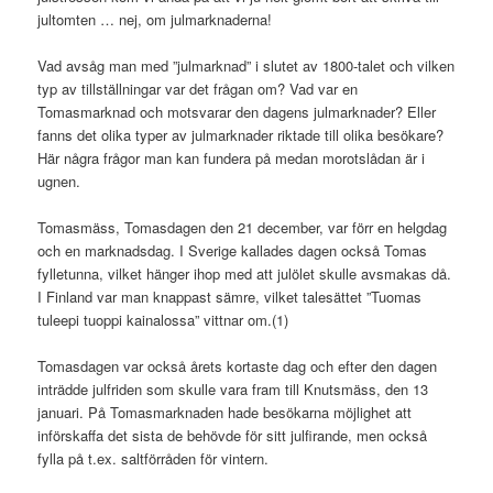
jultomten … nej, om julmarknaderna!
Vad avsåg man med ”julmarknad” i slutet av 1800-talet och vilken
typ av tillställningar var det frågan om? Vad var en
Tomasmarknad och motsvarar den dagens julmarknader? Eller
fanns det olika typer av julmarknader riktade till olika besökare?
Här några frågor man kan fundera på medan morotslådan är i
ugnen.
Tomasmäss, Tomasdagen den 21 december, var förr en helgdag
och en marknadsdag. I Sverige kallades dagen också Tomas
fylletunna, vilket hänger ihop med att julölet skulle avsmakas då.
I Finland var man knappast sämre, vilket talesättet ”Tuomas
tuleepi tuoppi kainalossa” vittnar om.(1)
Tomasdagen var också årets kortaste dag och efter den dagen
inträdde julfriden som skulle vara fram till Knutsmäss, den 13
januari. På Tomasmarknaden hade besökarna möjlighet att
införskaffa det sista de behövde för sitt julfirande, men också
fylla på t.ex. saltförråden för vintern.