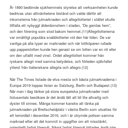
År 1890 bedömde sjukhemmets styrelse att verksamheten kunde
bedrivas utan allmänhetens bistånd och valde därför att
inkomsterna från julmarknaden och allegrilotteriet i stället skulle
tillfalla ett nybyggt ålderdomshem i staden, ”De gamlas hem”,
och den förening som stod bakom hemmet.(11)Allegrilotterierna
var omåttligt populära snabblotterier vid den här tiden. De var
vanliga på alla typer av marknader och när lottköparen rullade
upp papperslotten kunde hen genast se om lotten var en nit eller
om den utfallit med vinst. Ordet allegrilotteri kommer från
ryskans
allegri
med samma betydelse, och förleden självfallet
ytterst från italienskans allegria och allegro.(12)
När
The Times
listade de elva mesta och bästa julmarknaderna i
Europa 2019 toppas listan av Salzburg, Berlin och Budapest.(13)
När man i dag tänker på stora europeiska julmarknader med
tiotusentals besökare är det ändå lätt att bli lite allvarlig och
dyster till sinnes. Många kommer kanske att tänka på
julmarknaden på Breitscheidplatz i västra Berlin som utsattes för
ett terrordåd i december 2016, och i år utrymde polisen samma
marknad efter att det kommit in uppgifter om ett misstänkt,
potentiellt farligt föremål. Något farligt föremål hittades ändå inte