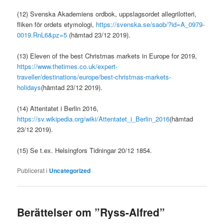
(12) Svenska Akademiens ordbok, uppslagsordet allegrilotteri,
fliken för ordets etymologi,
https://svenska.se/saob/?id=A_0979-
0019.RnL6&pz=5
(hämtad 23/12 2019).
(13) Eleven of the best Christmas markets in Europe for 2019,
https://www.thetimes.co.uk/expert-
traveller/destinations/europe/best-christmas-markets-
holidays
(hämtad 23/12 2019).
(14) Attentatet i Berlin 2016,
https://sv.wikipedia.org/wiki/Attentatet_i_Berlin_2016
(hämtad
23/12 2019).
(15) Se t.ex. Helsingfors Tidningar 20/12 1854.
Publicerat i
Uncategorized
Berättelser om ”Ryss-Alfred”