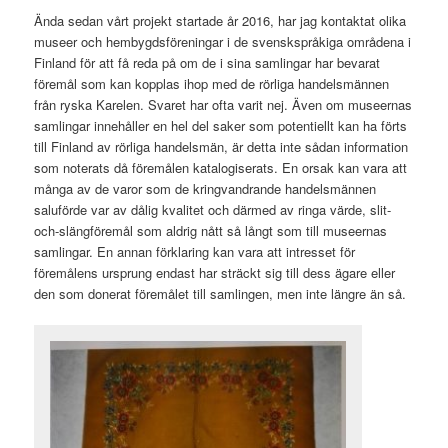
Ända sedan vårt projekt startade år 2016, har jag kontaktat olika
museer och hembygdsföreningar i de svenskspråkiga områdena i
Finland för att få reda på om de i sina samlingar har bevarat
föremål som kan kopplas ihop med de rörliga handelsmännen
från ryska Karelen. Svaret har ofta varit nej. Även om museernas
samlingar innehåller en hel del saker som potentiellt kan ha förts
till Finland av rörliga handelsmän, är detta inte sådan information
som noterats då föremålen katalogiserats. En orsak kan vara att
många av de varor som de kringvandrande handelsmännen
saluförde var av dålig kvalitet och därmed av ringa värde, slit-
och-slängföremål som aldrig nått så långt som till museernas
samlingar. En annan förklaring kan vara att intresset för
föremålens ursprung endast har sträckt sig till dess ägare eller
den som donerat föremålet till samlingen, men inte längre än så.