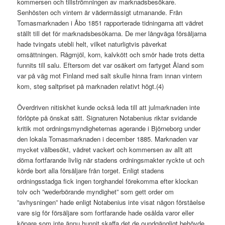
kommersen och tillströmningen av marknadsbesökare.
Senhösten och vintern är vädermässigt utmanande. Från
Tomasmarknaden i Åbo 1851 rapporterade tidningarna att vädret
ställt till det för marknadsbesökarna. De mer långväga försäljarna
hade tvingats utebli helt, vilket naturligtvis påverkat
omsättningen. Rågmjöl, korn, kalvkött och smör hade trots detta
funnits till salu. Eftersom det var osäkert om fartyget Åland som
var på väg mot Finland med salt skulle hinna fram innan vintern
kom, steg saltpriset på marknaden relativt högt.(4)
Överdriven nitiskhet kunde också leda till att julmarknaden inte
förlöpte på önskat sätt. Signaturen Notabenius riktar svidande
kritik mot ordningsmyndigheternas agerande i Björneborg under
den lokala Tomasmarknaden i december 1885. Marknaden var
mycket välbesökt, vädret vackert och kommersen av allt att
döma fortfarande livlig när stadens ordningsmakter ryckte ut och
körde bort alla försäljare från torget. Enligt stadens
ordningsstadga fick ingen torghandel förekomma efter klockan
tolv och ”wederbörande myndighet” som gett order om
”avhysningen” hade enligt Notabenius inte visat någon förståelse
vare sig för försäljare som fortfarande hade osålda varor eller
köpare som inte ännu hunnit skaffa det de oundgängligt behövde.