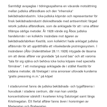
Samtidigt avspeglas i tidningsspalterna en växande motsättning
mellan judiska affärsidkare och den ”inhemska”
beklädnadsindustrin. Icke-judiska köpmän och representanter för
finsk beklädnadsindustri diskrediterade med antisemitiskt färgad
retorik judiska affärsidkare, som de anklagade för att i sina affärer
tillämpa oärliga metoder. År 1928 vände sig Åbos judiska
handelsmän i en kollektiv insändare mot ägaren av
beklädnadsfabriken Kestilä, som kollektivt hade anklagat judiska
affärsmän för att upprätthålla ett vilseledande prutningssystem. I
insändaren (
Åbo Underrättelser
28.11.1928) intygade de läsarna
om att deras affärer var grundade ”på sund bas” och att varorna
”tala för sig själva och behöva icke locka köpare med speciella
förmåner”. I ett motangrepp anklagade de i stället Kestilä för
sådana metoder, då företaget i sina annonser utlovade kunderna
”gratis pressning m.m.” på köpet
I stadsrummet fanns de judiska beklädnads- och tygaffärerna i
huvudsak i stadens centrum, där man kan urskilja
koncentrationer särskilt i kvarteren kring Salutorget samt längs
Kristinegatan. Ett flertal affärer fanns även i korsningen av
Mariegatan och Brahegatan.