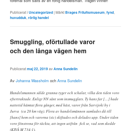
föremål som sålts av en rörlig handelsman. Trägen vinner!
Publicerat i
Uncategorized
|
Märkt
Brages Friluftsmuseum
,
fynd
,
huvudduk
,
rörlig handel
Smuggling, oförtullade varor
och den långa vägen hem
Publicerat
maj 22, 2019
av
Anna Sundelin
Av
Johanna Wassholm
och
Anna Sundelin
Handelsmannen sålde granna tyger och schalar, vilka den tiden voro
eftertraktade. Enligt NN sånt som insmugglats. Ty hans far […] hade
nattetid hämtat flera gånger, med häst, varor från Sarvijoki by i
Jurva (ca 20 km väg). Flera av handelsmännen samlades då till
[hans] hem och varorna (sic) skiftades och delades upp. Under tiden
voro fönstrena för täckta, att ingen utifrån fick se, vad som skedde
(KIVÅ M 734:1).