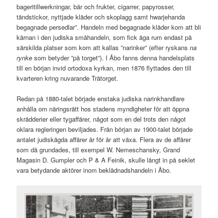
bageritillwerkningar, bär och frukter, cigarrer, papyrosser,
tändstickor, nyttjade kläder och skoplagg samt hwarjehanda
begagnade persedlar”. Handeln med begagnade kläder kom att bli
kärnan i den judiska småhandeln, som fick äga rum endast på
särskilda platser som kom att kallas ”narinker” (efter ryskans
na
rynke
som betyder ”på torget”). I Åbo fanns denna handelsplats
till en början invid ortodoxa kyrkan, men 1876 flyttades den till
kvarteren kring nuvarande Trätorget.
Redan på 1880-talet började enstaka judiska narinkhandlare
anhålla om näringsrätt hos stadens myndigheter för att öppna
skrädderier eller tygaffärer, något som en del trots den något
oklara regleringen beviljades. Från början av 1900-talet började
antalet judiskägda affärer år för år att växa. Flera av de affärer
som då grundades, till exempel W. Nemeschansky, Grand
Magasin D. Gumpler och P & A Feinik, skulle långt in på seklet
vara betydande aktörer inom beklädnadshandeln i Åbo.