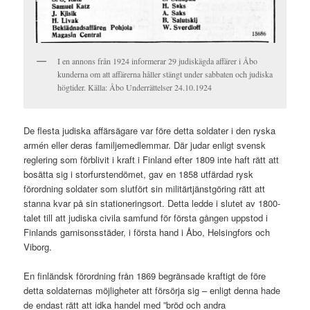
I en annons från 1924 informerar 29 judiskägda affärer i Åbo
kunderna om att affärerna håller stängt under sabbaten och judiska
högtider. Källa: Åbo Underrättelser 24.10.1924
De flesta judiska affärsägare var före detta soldater i den ryska
armén eller deras familjemedlemmar. Där judar enligt svensk
reglering som förblivit i kraft i Finland efter 1809 inte haft rätt att
bosätta sig i storfurstendömet, gav en 1858 utfärdad rysk
förordning soldater som slutfört sin militärtjänstgöring rätt att
stanna kvar på sin stationeringsort. Detta ledde i slutet av 1800-
talet till att judiska civila samfund för första gången uppstod i
Finlands garnisonsstäder, i första hand i Åbo, Helsingfors och
Viborg.
En finländsk förordning från 1869 begränsade kraftigt de före
detta soldaternas möjligheter att försörja sig – enligt denna hade
de endast rätt att idka handel med ”bröd och andra