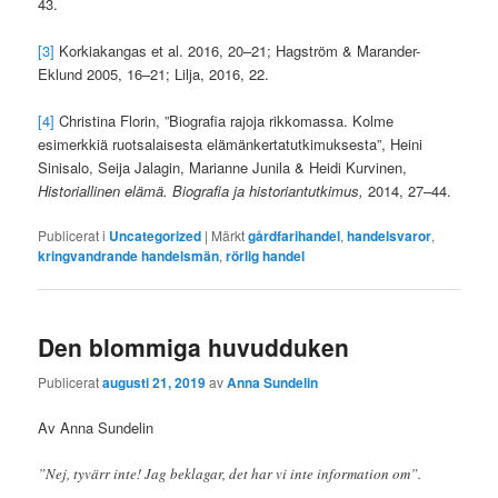
43.
[3]
Korkiakangas et al. 2016, 20–21; Hagström & Marander-
Eklund 2005, 16–21; Lilja, 2016, 22.
[4]
Christina Florin, ”Biografia rajoja rikkomassa. Kolme
esimerkkiä ruotsalaisesta elämänkertatutkimuksesta”, Heini
Sinisalo, Seija Jalagin, Marianne Junila & Heidi Kurvinen,
Historiallinen elämä. Biografia ja historiantutkimus,
2014, 27–44.
Publicerat i
Uncategorized
|
Märkt
gårdfarihandel
,
handelsvaror
,
kringvandrande handelsmän
,
rörlig handel
Den blommiga huvudduken
Publicerat
augusti 21, 2019
av
Anna Sundelin
Av Anna Sundelin
”Nej, tyvärr inte! Jag beklagar, det har vi inte information om”.