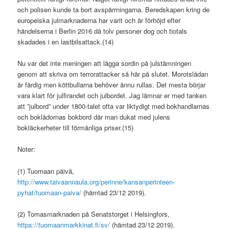
och polisen kunde ta bort avspärrningarna. Beredskapen kring de
europeiska julmarknaderna har varit och är förhöjd efter
händelserna i Berlin 2016 då tolv personer dog och tiotals
skadades i en lastbilsattack.(14)
Nu var det inte meningen att lägga sordin på julstämningen
genom att skriva om terrorattacker så här på slutet. Morotslådan
är färdig men köttbullarna behöver ännu rullas. Det mesta börjar
vara klart för julfirandet och julbordet. Jag lämnar er med tanken
att ”julbord” under 1800-talet ofta var liktydigt med bokhandlarnas
och boklådornas bokbord där man dukat med julens
bokläckerheter till förmånliga priser.(15)
Noter:
(1) Tuomaan päivä,
http://www.taivaannaula.org/perinne/kansanperinteen-
pyhat/tuomaan-paiva/
(hämtad 23/12 2019).
(2) Tomasmarknaden på Senatstorget i Helsingfors,
https://tuomaanmarkkinat.fi/sv/
(hämtad 23/12 2019).