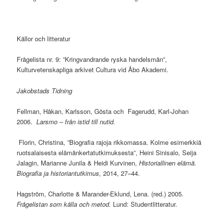
Källor och litteratur
Frågelista nr. 9: ”Kringvandrande ryska handelsmän”,
Kulturvetenskapliga arkivet Cultura vid Åbo Akademi.
Jakobstads Tidning
Fellman, Håkan, Karlsson, Gösta och Fagerudd, Karl-Johan
2006.
Larsmo – från istid till nutid.
Florin, Christina, ”Biografia rajoja rikkomassa. Kolme esimerkkiä
ruotsalaisesta elämänkertatutkimuksesta”, Heini Sinisalo, Seija
Jalagin, Marianne Junila & Heidi Kurvinen,
Historiallinen elämä.
Biografia ja historiantutkimus,
2014, 27–44.
Hagström, Charlotte & Marander-Eklund, Lena. (red.) 2005.
Frågelistan som källa och metod.
Lund: Studentlitteratur.