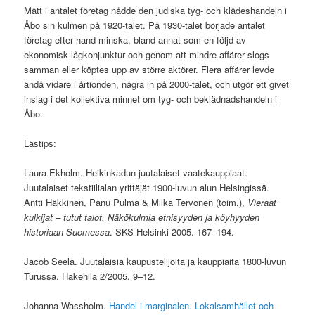
Mätt i antalet företag nådde den judiska tyg- och klädeshandeln i
Åbo sin kulmen på 1920-talet. På 1930-talet började antalet
företag efter hand minska, bland annat som en följd av
ekonomisk lågkonjunktur och genom att mindre affärer slogs
samman eller köptes upp av större aktörer. Flera affärer levde
ändå vidare i årtionden, några in på 2000-talet, och utgör ett givet
inslag i det kollektiva minnet om tyg- och beklädnadshandeln i
Åbo.
Lästips:
Laura Ekholm. Heikinkadun juutalaiset vaatekauppiaat.
Juutalaiset tekstiilialan yrittäjät 1900-luvun alun Helsingissä.
Antti Häkkinen, Panu Pulma & Miika Tervonen (toim.),
Vieraat
kulkijat – tutut talot. Näkökulmia etnisyyden ja köyhyyden
historiaan Suomessa
. SKS Helsinki 2005. 167–194.
Jacob Seela. Juutalaisia kaupustelijoita ja kauppiaita 1800-luvun
Turussa. Hakehila 2/2005. 9–12.
Johanna Wassholm.
Handel i marginalen. Lokalsamhället och