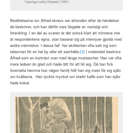
Uppslagsverket Finland (1985).
Berättelserna om Alfred skrevs ner årtionden efter de händelser
de beskriver, och kan därför vara färgade av nostalgi och
förenkling. I en del av svaren är det också klart att minnena inte
är respondentens egna, utan baserar sig på intervjuer gjorda med
andra människor. I dessa fall har skribenten ofta sett sig som
talesman för en hel by eller ett samhälle.
[3]
I materialet beskrivs
Alfred som en kortväxt man med långa mustascher. Han var ofta
mera ledsen än glad och hade lätt för att bli arg. Då han fick
övernatta hemma hos någon familj höll han sig mest för sig själv
om kvällarna. Han tyckte mycket om starkt kaffe som han själv
hade kokat.