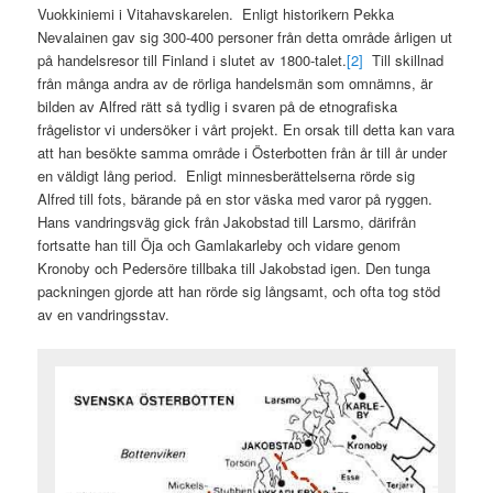
Vuokkiniemi i Vitahavskarelen. Enligt historikern Pekka
Nevalainen gav sig 300-400 personer från detta område årligen ut
på handelsresor till Finland i slutet av 1800-talet.
[2]
Till skillnad
från många andra av de rörliga handelsmän som omnämns, är
bilden av Alfred rätt så tydlig i svaren på de etnografiska
frågelistor vi undersöker i vårt projekt. En orsak till detta kan vara
att han besökte samma område i Österbotten från år till år under
en väldigt lång period. Enligt minnesberättelserna rörde sig
Alfred till fots, bärande på en stor väska med varor på ryggen.
Hans vandringsväg gick från Jakobstad till Larsmo, därifrån
fortsatte han till Öja och Gamlakarleby och vidare genom
Kronoby och Pedersöre tillbaka till Jakobstad igen. Den tunga
packningen gjorde att han rörde sig långsamt, och ofta tog stöd
av en vandringsstav.