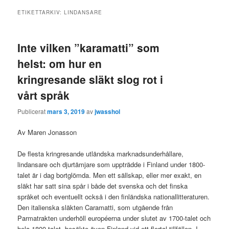
ETIKETTARKIV:
LINDANSARE
Inte vilken ”karamatti” som
helst: om hur en
kringresande släkt slog rot i
vårt språk
Publicerat
mars 3, 2019
av
jwasshol
Av Maren Jonasson
De flesta kringresande utländska marknadsunderhållare,
lindansare och djurtämjare som uppträdde i Finland under 1800-
talet är i dag bortglömda. Men ett sällskap, eller mer exakt, en
släkt har satt sina spår i både det svenska och det finska
språket och eventuellt också i den finländska nationallitteraturen.
Den italienska släkten Caramatti, som utgående från
Parmatrakten underhöll européerna under slutet av 1700-talet och
hela 1800-talet, besökte även Finland vid ett flertal tillfällen. I