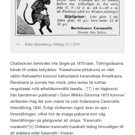
Källa: Björneborgs Tidning 23.7.1879
Citattecknen behövdes inte längre på 1870-talet. Tidningsläsarna
kände till ordets betydelse: ”Kaiwohuone-johtokunta on näet
näihin iltahuweihin koonnut kaikenlaisia karamatteja Amerikasta,
Ranskasta ja Jumala ties mistä, jotka laulaa tai soittaa
renguttawat mitä wiheliäisimmällä tawalla…”
[7]
I en hågkomst
från barndomen publicerad i
Oulun Wiikko-Sanomia
1873 kommer
skribenten ihåg det som måste ha varit lindansarna Caramattis
föreställning 1830. Enligt skribenten ingick även en apa i
föreställningen, vilket fick de stojiga pojkarna som såg
föreställningen på gästgiveriet att utropa: ”Karamatin
marakatti!”
[8]
Ordleken karamatti/marakatti bidrog förmodligen till
att etablera ordet karamatti i finskan.