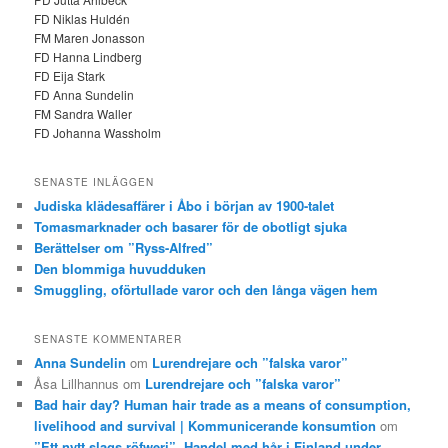
FD Niklas Huldén
FM Maren Jonasson
FD Hanna Lindberg
FD Eija Stark
FD Anna Sundelin
FM Sandra Waller
FD Johanna Wassholm
SENASTE INLÄGGEN
Judiska klädesaffärer i Åbo i början av 1900-talet
Tomasmarknader och basarer för de obotligt sjuka
Berättelser om ”Ryss-Alfred”
Den blommiga huvudduken
Smuggling, oförtullade varor och den långa vägen hem
SENASTE KOMMENTARER
Anna Sundelin
om
Lurendrejare och ”falska varor”
Åsa Lillhannus
om
Lurendrejare och ”falska varor”
Bad hair day? Human hair trade as a means of consumption,
livelihood and survival | Kommunicerande konsumtion
om
”Ett nytt slags röfweri”. Handel med hår i Finland under