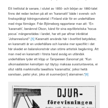
Ett trettiotal år senare, i slutet av 1850- och början av 1860-talet
finns det redan tecken på att en ”karamatti” både i svensk- och
finskspråkigt tidningsmaterial i Finland står för en underhållare
med ringa förmågor. Från Björneborg rapporterar man att: ”En
’karamatti’, benämnd Olson, känd för sina eqvilibristiska ’hocus
pocus’ mångenstädes i landet, har ett par aftnar inkräktat
’Johanneslund’”.
[5]
Karamatti används här i överförd betydelse;
en karamatti är en underhållare och kanske mer specifikt i det
här skedet en balanskonstnär utan större artistisk begåvning. Att
man med en karamatti i första hand avsåg en utländsk
underhållare tyder ett klipp ur
Tampereen Sanomat
på: ”Kun
ulkomaalaisten keinolijain nyt täytyy maksaa suostuntaveroa, ei
ollut näillä markkinoilla tawallisia ’karamattia’, joiksi heitä
sanotaan, paitsi yksi, joka oli suomen[sic!] alamainen.”
[6]