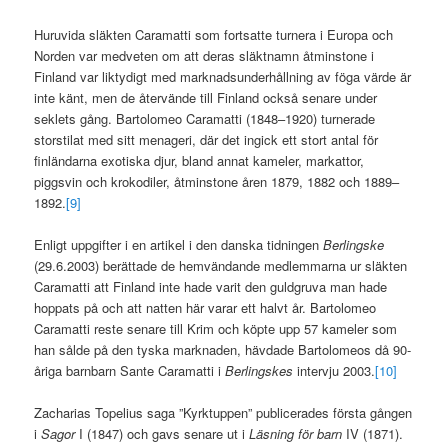
Huruvida släkten Caramatti som fortsatte turnera i Europa och
Norden var medveten om att deras släktnamn åtminstone i
Finland var liktydigt med marknadsunderhållning av föga värde är
inte känt, men de återvände till Finland också senare under
seklets gång. Bartolomeo Caramatti (1848–1920) turnerade
storstilat med sitt menageri, där det ingick ett stort antal för
finländarna exotiska djur, bland annat kameler, markattor,
piggsvin och krokodiler, åtminstone åren 1879, 1882 och 1889–
1892.
[9]
Enligt uppgifter i en artikel i den danska tidningen
Berlingske
(29.6.2003) berättade de hemvändande medlemmarna ur släkten
Caramatti att Finland inte hade varit den guldgruva man hade
hoppats på och att natten här varar ett halvt år. Bartolomeo
Caramatti reste senare till Krim och köpte upp 57 kameler som
han sålde på den tyska marknaden, hävdade Bartolomeos då 90-
åriga barnbarn Sante Caramatti i
Berlingskes
intervju 2003.
[10]
Zacharias Topelius saga ”Kyrktuppen” publicerades första gången
i
Sagor
I (1847) och gavs senare ut i
Läsning för barn
IV (1871).