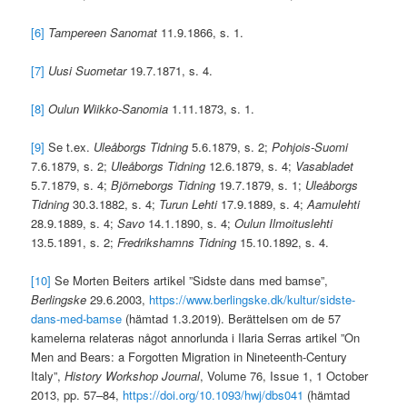
[6]
Tampereen Sanomat
11.9.1866, s. 1.
[7]
Uusi Suometar
19.7.1871, s. 4.
[8]
Oulun Wiikko-Sanomia
1.11.1873, s. 1.
[9]
Se t.ex.
Uleåborgs Tidning
5.6.1879, s. 2;
Pohjois-Suomi
7.6.1879, s. 2;
Uleåborgs Tidning
12.6.1879, s. 4;
Vasabladet
5.7.1879, s. 4;
Björneborgs Tidning
19.7.1879, s. 1;
Uleåborgs
Tidning
30.3.1882, s. 4;
Turun Lehti
17.9.1889, s. 4;
Aamulehti
28.9.1889, s. 4;
Savo
14.1.1890, s. 4;
Oulun Ilmoituslehti
13.5.1891, s. 2;
Fredrikshamns Tidning
15.10.1892, s. 4.
[10]
Se Morten Beiters artikel ”Sidste dans med bamse”,
Berlingske
29.6.2003,
https://www.berlingske.dk/kultur/sidste-
dans-med-bamse
(hämtad 1.3.2019). Berättelsen om de 57
kamelerna relateras något annorlunda i Ilaria Serras artikel ”On
Men and Bears: a Forgotten Migration in Nineteenth-Century
Italy”,
History Workshop Journal
, Volume 76, Issue 1, 1 October
2013, pp. 57–84,
https://doi.org/10.1093/hwj/dbs041
(hämtad