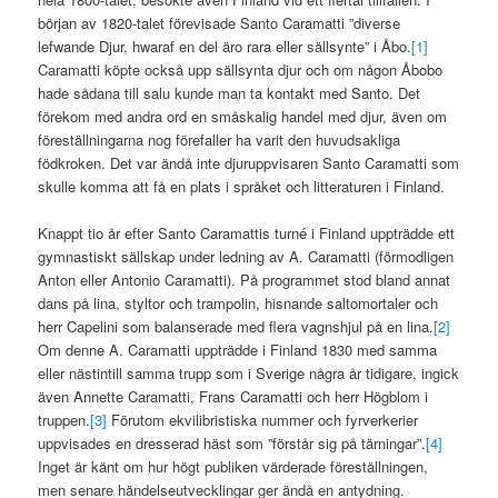
början av 1820-talet förevisade Santo Caramatti ”diverse
lefwande Djur, hwaraf en del äro rara eller sällsynte” i Åbo.
[1]
Caramatti köpte också upp sällsynta djur och om någon Åbobo
hade sådana till salu kunde man ta kontakt med Santo. Det
förekom med andra ord en småskalig handel med djur, även om
föreställningarna nog förefaller ha varit den huvudsakliga
födkroken. Det var ändå inte djuruppvisaren Santo Caramatti som
skulle komma att få en plats i språket och litteraturen i Finland.
Knappt tio år efter Santo Caramattis turné i Finland uppträdde ett
gymnastiskt sällskap under ledning av A. Caramatti (förmodligen
Anton eller Antonio Caramatti). På programmet stod bland annat
dans på lina, styltor och trampolin, hisnande saltomortaler och
herr Capelini som balanserade med flera vagnshjul på en lina.
[2]
Om denne A. Caramatti uppträdde i Finland 1830 med samma
eller nästintill samma trupp som i Sverige några år tidigare, ingick
även Annette Caramatti, Frans Caramatti och herr Högblom i
truppen.
[3]
Förutom ekvilibristiska nummer och fyrverkerier
uppvisades en dresserad häst som ”förstår sig på tärningar”.
[4]
Inget är känt om hur högt publiken värderade föreställningen,
men senare händelseutvecklingar ger ändå en antydning.