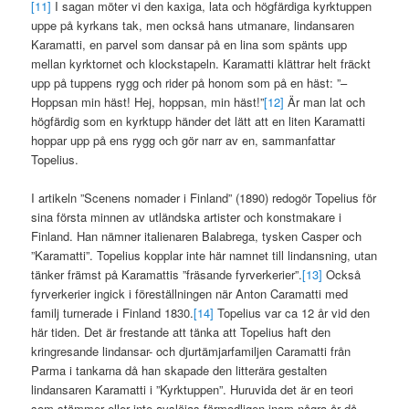
[11]
I sagan möter vi den kaxiga, lata och högfärdiga kyrktuppen
uppe på kyrkans tak, men också hans utmanare, lindansaren
Karamatti, en parvel som dansar på en lina som spänts upp
mellan kyrktornet och klockstapeln. Karamatti klättrar helt fräckt
upp på tuppens rygg och rider på honom som på en häst: ”–
Hoppsan min häst! Hej, hoppsan, min häst!”
[12]
Är man lat och
högfärdig som en kyrktupp händer det lätt att en liten Karamatti
hoppar upp på ens rygg och gör narr av en, sammanfattar
Topelius.
I artikeln ”Scenens nomader i Finland” (1890) redogör Topelius för
sina första minnen av utländska artister och konstmakare i
Finland. Han nämner italienaren Balabrega, tysken Casper och
”Karamatti”. Topelius kopplar inte här namnet till lindansning, utan
tänker främst på Karamattis ”fräsande fyrverkerier”.
[13]
Också
fyrverkerier ingick i föreställningen när Anton Caramatti med
familj turnerade i Finland 1830.
[14]
Topelius var ca 12 år vid den
här tiden. Det är frestande att tänka att Topelius haft den
kringresande lindansar- och djurtämjarfamiljen Caramatti från
Parma i tankarna då han skapade den litterära gestalten
lindansaren Karamatti i ”Kyrktuppen”. Huruvida det är en teori
som stämmer eller inte avslöjas förmodligen inom några år då