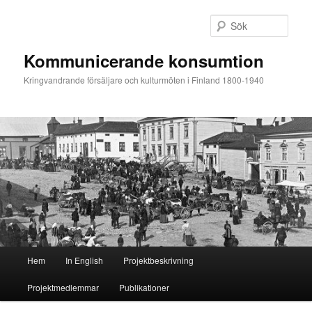
Hoppa
Hoppa
till
till
Sök
primärt
sekundärt
innehåll
innehåll
Kommunicerande konsumtion
Kringvandrande försäljare och kulturmöten i Finland 1800-1940
Huvudmeny
Hem
In English
Projektbeskrivning
Projektmedlemmar
Publikationer