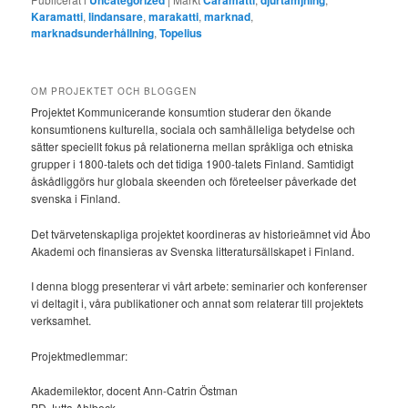
Uncategorized
Caramatti
djurtämjning
Karamatti
,
lindansare
,
marakatti
,
marknad
,
marknadsunderhållning
,
Topelius
OM PROJEKTET OCH BLOGGEN
Projektet Kommunicerande konsumtion studerar den ökande
konsumtionens kulturella, sociala och samhälleliga betydelse och
sätter speciellt fokus på relationerna mellan språkliga och etniska
grupper i 1800-talets och det tidiga 1900-talets Finland. Samtidigt
åskådliggörs hur globala skeenden och företeelser påverkade det
svenska i Finland.
Det tvärvetenskapliga projektet koordineras av historieämnet vid Åbo
Akademi och finansieras av Svenska litteratursällskapet i Finland.
I denna blogg presenterar vi vårt arbete: seminarier och konferenser
vi deltagit i, våra publikationer och annat som relaterar till projektets
verksamhet.
Projektmedlemmar:
Akademilektor, docent Ann-Catrin Östman
PD Jutta Ahlbeck