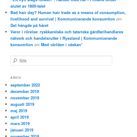
slutet av 1800-talet
Bad hair day? Human hair trade as a means of consumption,
livelihood and survival | Kommunicerande konsumtion
om
Det hängde på håret
Varor i rörelse: ryskkarelska och tatariska gårdfarihandlares
nätverk och handelsrutter i Ryssland | Kommunicerande
konsumtion
om
Med världen i väskan*
S
ö
k
ARKIV
september 2022
december 2019
november 2019
augusti 2019
maj 2019
april 2019
mars 2019
januari 2019
november 2018