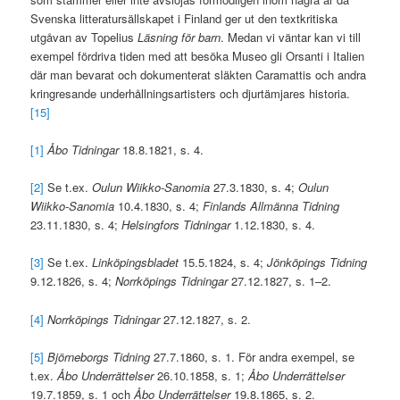
Svenska litteratursällskapet i Finland ger ut den textkritiska
utgåvan av Topelius
Läsning för barn
. Medan vi väntar kan vi till
exempel fördriva tiden med att besöka Museo gli Orsanti i Italien
där man bevarat och dokumenterat släkten Caramattis och andra
kringresande underhållningsartisters och djurtämjares historia.
[15]
[1]
Åbo Tidningar
18.8.1821, s. 4.
[2]
Se t.ex.
Oulun Wiikko-Sanomia
27.3.1830, s. 4;
Oulun
Wiikko-Sanomia
10.4.1830, s. 4;
Finlands Allmänna Tidning
23.11.1830, s. 4;
Helsingfors Tidningar
1.12.1830, s. 4.
[3]
Se t.ex.
Linköpingsbladet
15.5.1824, s. 4;
Jönköpings Tidning
9.12.1826, s. 4;
Norrköpings Tidningar
27.12.1827, s. 1–2.
[4]
Norrköpings Tidningar
27.12.1827, s. 2.
[5]
Björneborgs Tidning
27.7.1860, s. 1. För andra exempel, se
t.ex.
Åbo Underrättelser
26.10.1858, s. 1;
Åbo Underrättelser
19.7.1859, s. 1 och
Åbo Underrättelser
19.8.1865, s. 2.