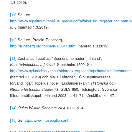
1.3.2019).
[11]
Se t.ex.
http://www.topelius.fi/topelius_media/pdf/alfabetiskt_register_for_barn.p
s. 8 (hämtad 1.3.2019).
[12]
Se t.ex. Projekt Runeberg,
http://runeberg.org/topbarn/1/0011.html
(hämtad 1.3.2019).
[13]
Zacharias Topelius, ”Scenens nomader i Finland”,
Konstnärsklubbens julblad
, Stockholm 1890. Se
http://www.nykarlebyvyer.nu/sidor/texter/prosa/topelius/divzt/scenmom
(hämtad 1.3.2019) och Maija Lehtonen, ”Cirkusprinsessans
förvandlingar: Topelius novell ”Lindanserskan’”,
Historiska och
litteraturhistoriska studier
78, SSLS 650, Helsingfors: Svenska
litteratursällskapet i Finland 2003, s. 41–71, särskilt s. 41–47.
[14]
Oulun Wiikko-Sanomia
24.4.1830, s. 4.
[15]
Se
http://www.museogliorsanti.it
.
Publicerat i
|
Märkt
,
,