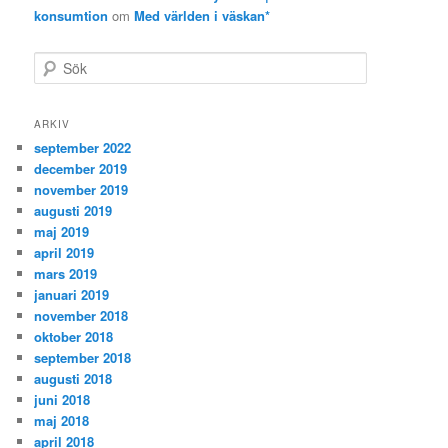
konsumtion
om
Med världen i väskan*
S
ö
k
ARKIV
september 2022
december 2019
november 2019
augusti 2019
maj 2019
april 2019
mars 2019
januari 2019
november 2018
oktober 2018
september 2018
augusti 2018
juni 2018
maj 2018
april 2018