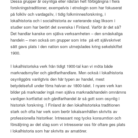
Dessa grupper är osynliga eller nästan helt förbigångna i flera
forskningstraditioner, exempelvis i etnologin som har fokuserat
på folkliv och vardagsliv, i tidig folkminnesforskning, i
lokalhistoria och i socialhistoria av varierande slag liksom i
studier som har berört det svenska i Finland. Varför är det så?
Det handlar kanske om själva verksamheten – den småskaliga
handeln – men också om grupper som inte på ett självskrivet
sätt gavs plats i den nation som utmejslades kring sekelskiftet
1900.
I lokalhistoriska verk från tidigt 1900-tal kan vi möta både
marknadsmyller och gårdfarihandlare. Men också i lokalhistoria
osynliggörs vanligtvis den här typen av handel, mest
betydelsefull under förra halvan av 1800-talet. I nyare verk kan
bilder på marknader ingå men själva marknadshandeln omnämns
vanligen kortfattat och gårdfarihandel är så gott som osynlig i
historisk forskning. I Finland är den lokalhistoriska traditionen
stark och ofta har verk som berör lokalsamhällen skrivits av
professionella historiker. Intressant nog tycks konsumtion och
försäljning av det slag som vi intresserar oss för oftare ges plats
i lokalhistoria som har skrivits av amatörer.