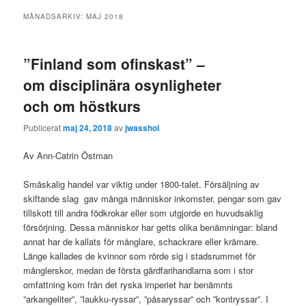
MÅNADSARKIV:
MAJ 2018
”Finland som ofinskast” –
om disciplinära osynligheter
och om höstkurs
Publicerat
maj 24, 2018
av
jwasshol
Av Ann-Catrin Östman
Småskalig handel var viktig under 1800-talet. Försäljning av
skiftande slag gav många människor inkomster, pengar som gav
tillskott till andra födkrokar eller som utgjorde en huvudsaklig
försörjning. Dessa människor har getts olika benämningar: bland
annat har de kallats för månglare, schackrare eller krämare.
Länge kallades de kvinnor som rörde sig i stadsrummet för
månglerskor, medan de första gårdfarihandlarna som i stor
omfattning kom från det ryska imperiet har benämnts
”arkangeliter”, ”laukku-ryssar”, ”påsaryssar” och ”kontryssar”. I