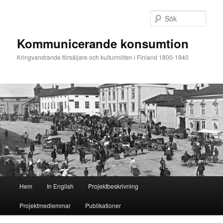
Hoppa
Hoppa
till
till
Sök
primärt
sekundärt
innehåll
innehåll
Kommunicerande konsumtion
Kringvandrande försäljare och kulturmöten i Finland 1800-1940
Huvudmeny
Hem
In English
Projektbeskrivning
Projektmedlemmar
Publikationer