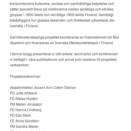
konsumtionens kulturella, sociala och samhälleliga betydelse och
sätter speciellt fokus på relationerna mellan språkliga och etniska
grupper i 1800-talets och det tidiga 1900-talets Finland. Samtidigt
åskådliggörs hur globala skeenden och företeelser påverkade det
svenska i Finland.
Det tvärvetenskapliga projektet koordineras av historieämnet vid Åbo
Akademi och finansieras av Svenska litteratursällskapet i Finland.
I denna blogg presenterar vi vårt arbete: seminarier och konferenser
vi deltagit i, våra publikationer och annat som relaterar till projektets
verksamhet.
Projektmedlemmar:
Akademilektor, docent Ann-Catrin Östman
PD Jutta Ahlbeck
FD Niklas Huldén
FM Maren Jonasson
FD Hanna Lindberg
FD Eija Stark
FD Anna Sundelin
FM Sandra Waller