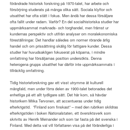
förändrade historisk forskning på 1970-talet, har arbete och
försörjning studerats på många olika sätt. Sociala klyftor och
utsatthet har ofta stått i fokus. Men ändå har dessa försäljare
ofta fallit under radarn. Varför? En del socialhistoriska studier har
uppmärksammat marknads- och torghandel, men främst ur
kundernas perspektiv och utifrån analyser om moralekonomiska
föreställningar. Det handlar således om normer rörande ärlig
handel och om prissättning skälig för fattigare kunder. Dessa
studier har huvudsakligen fokuserat på köparna, i mindre
omfattning har försäljarnas position undersökts. Denna
heterogena grupps utsatthet har därför inte uppmärksammats i
tillräcklig omfattning.
Tidig historieforskning gav ett visst utrymme åt kulturell
mångfald, men under förra delen av 1900-talet betonades det
enhetliga på ett allt tydligare sätt. Det här kom, så hävdar
historikern Miika Tervonen, att accentueras under tidig
efterkrigstid. ”Finland som finskast” – med den rubriken skildras
efterkrigstiden i boken
Nationalstaten
, ett översiktsverk som
skrivits av Henrik Meinander och som tar fasta på det svenska i
Finland. Med detta val vill författaren visa på det föränderliga i