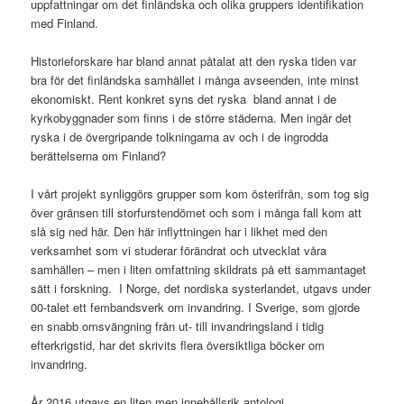
uppfattningar om det finländska och olika gruppers identifikation
med Finland.
Historieforskare har bland annat påtalat att den ryska tiden var
bra för det finländska samhället i många avseenden, inte minst
ekonomiskt. Rent konkret syns det ryska bland annat i de
kyrkobyggnader som finns i de större städerna. Men ingår det
ryska i de övergripande tolkningarna av och i de ingrodda
berättelserna om Finland?
I vårt projekt synliggörs grupper som kom österifrån, som tog sig
över gränsen till storfurstendömet och som i många fall kom att
slå sig ned här. Den här inflyttningen har i likhet med den
verksamhet som vi studerar förändrat och utvecklat våra
samhällen – men i liten omfattning skildrats på ett sammantaget
sätt i forskning. I Norge, det nordiska systerlandet, utgavs under
00-talet ett fembandsverk om invandring. I Sverige, som gjorde
en snabb omsvängning från ut- till invandringsland i tidig
efterkrigstid, har det skrivits flera översiktliga böcker om
invandring.
År 2016 utgavs en liten men innehållsrik antologi,