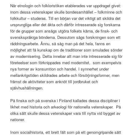
När etnologin och folkloristiken etablerades var uppdraget givet:
inom dessa vetenskaper skulle bondesamhället – folkminne och
folkkultur – studeras. Till en början var det viktigt att skildra det
ursprungliga eller det äkta och därför intresserade sig forskarna
för de grupper som ansågs utgöra folkets kärna, de finsk- och
svenskspråkiga bönderna. Dessutom sågs forskningen som ett
räddningsarbete. Ännu, så såg man på det hela, fanns en
möjlighet att få kunskap om de traditioner som smulades sönder
av modernisering. Detta innebar att man inte intresserade sig för
företeelser som förknippades med modernitet, som exempelvis
nya former av konsumtion och handel. I synnerhet under
mellankrigstiden skildrades arbete och försörjningsformer, men
främst de aktiviteter som anknöt till jordbruket och
självhushållningen.
På finska och på svenska i Finland kallades dessa discipliner i
likhet med historia och arkeologi för nationella vetenskaper. På
olika sätt skulle dessa vetenskaper vara till nytta vid bygget av
nationer.
Inom socialhistoria, ett brett fält som på ett genomgripande sätt