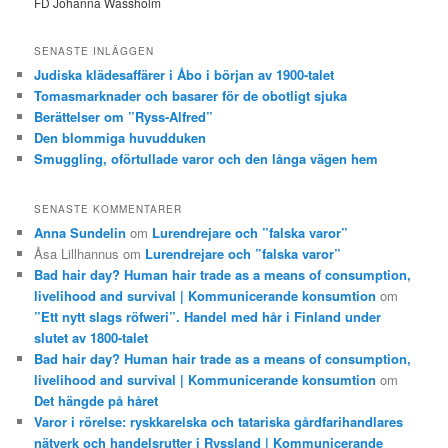
FD Johanna Wassholm
SENASTE INLÄGGEN
Judiska klädesaffärer i Åbo i början av 1900-talet
Tomasmarknader och basarer för de obotligt sjuka
Berättelser om ”Ryss-Alfred”
Den blommiga huvudduken
Smuggling, oförtullade varor och den långa vägen hem
SENASTE KOMMENTARER
Anna Sundelin
om
Lurendrejare och ”falska varor”
Åsa Lillhannus
om
Lurendrejare och ”falska varor”
Bad hair day? Human hair trade as a means of consumption,
livelihood and survival | Kommunicerande konsumtion
om
”Ett nytt slags röfweri”. Handel med hår i Finland under
slutet av 1800-talet
Bad hair day? Human hair trade as a means of consumption,
livelihood and survival | Kommunicerande konsumtion
om
Det hängde på håret
Varor i rörelse: ryskkarelska och tatariska gårdfarihandlares
nätverk och handelsrutter i Ryssland | Kommunicerande