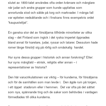
slutet av 1800-talet användes ofta orden krämare och månglare
när judar och andra grupper som kunde uppfattas som
annorlunda stod och sålde på torg och marknader. I många fall
var epiteten nedsättande och i finskans finns exempelvis ordet
”kaupustelijat”.
En ganska stor del av försäljarna tillhörde minoriteter av olika
slag – det Finland som ingick i det ryska imperiet öppnades
bland annat för karelare, judar, ryssar och tatarer. Dessutom hade
romer länge försörjt sig på rörlig och småskalig handel.
Hur syns dessa grupper i historisk och annan forskning? Eller:
hur syns mångfald – etnisk, religiös eller annan – i
representationer av historia?
Den här varucirkulationen var viktig – för kunderna, för försäljarna
och för de samhällen som man levde i. Den ägde rum på torgen,
i ett öppet stadsrum eller i hemmen. Det var ofta på det sättet
som nya, spännande ting och de saker som behövdes i vardagen
förmedlades till olika kunderna.