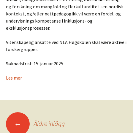
og forskning om mangfold og flerkulturalitet i en nordisk
kontekst, og/eller nettpedagogikk vil være en fordel, og
undervisnings kompetanse i inklusjons- og
eksklusjonsprosesser.
Vitenskapelig ansatte ved NLA Høgskolen skal være aktive i
forskergrupper.
Søknadsfrist:
15. januar 2025
Les mer
Inläggsnavigering
←
Äldre inlägg