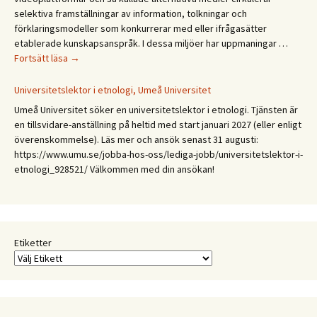
selektiva framställningar av information, tolkningar och
förklaringsmodeller som konkurrerar med eller ifrågasätter
etablerade kunskapsanspråk. I dessa miljöer har uppmaningar …
CFA
Fortsätt läsa
→
Budkavlen
2027.
Universitetslektor i etnologi, Umeå Universitet
Mellan
Umeå Universitet söker en universitetslektor i etnologi. Tjänsten är
expertis
en tillsvidare-anställning på heltid med start januari 2027 (eller enligt
och
överenskommelse). Läs mer och ansök senast 31 augusti:
erfarenhet:
https://www.umu.se/jobba-hos-oss/lediga-jobb/universitetslektor-i-
Etnologiska
etnologi_928521/ Välkommen med din ansökan!
och
folkloristiska
perspektiv
på
samtida
Etiketter
kunskapspraktiker