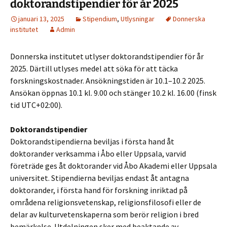
doktorandstipendier för år 2025
januari 13, 2025
Stipendium
,
Utlysningar
Donnerska
institutet
Admin
Donnerska institutet utlyser doktorandstipendier för år
2025. Därtill utlyses medel att söka för att täcka
forskningskostnader. Ansökningstiden är 10.1–10.2 2025.
Ansökan öppnas 10.1 kl. 9.00 och stänger 10.2 kl. 16.00 (finsk
tid UTC+02:00).
Doktorandstipendier
Doktorandstipendierna beviljas i första hand åt
doktorander verksamma i Åbo eller Uppsala, varvid
företräde ges åt doktorander vid Åbo Akademi eller Uppsala
universitet. Stipendierna beviljas endast åt antagna
doktorander, i första hand för forskning inriktad på
områdena religionsvetenskap, religionsfilosofi eller de
delar av kulturvetenskaperna som berör religion i bred
bemärkelse. Utdelningen sker med beaktande av