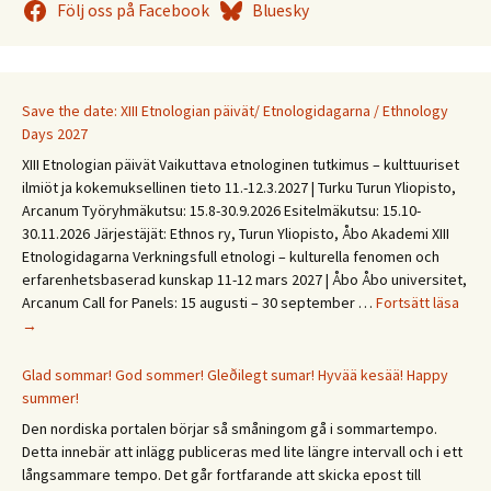
Följ oss på Facebook
Bluesky
Save the date: XIII Etnologian päivät/ Etnologidagarna / Ethnology
Days 2027
XIII Etnologian päivät Vaikuttava etnologinen tutkimus – kulttuuriset
ilmiöt ja kokemuksellinen tieto 11.-12.3.2027 | Turku Turun Yliopisto,
Arcanum Työryhmäkutsu: 15.8-30.9.2026 Esitelmäkutsu: 15.10-
30.11.2026 Järjestäjät: Ethnos ry, Turun Yliopisto, Åbo Akademi XIII
Etnologidagarna Verkningsfull etnologi – kulturella fenomen och
erfarenhetsbaserad kunskap 11-12 mars 2027 | Åbo Åbo universitet,
Save
Arcanum Call for Panels: 15 augusti – 30 september …
Fortsätt läsa
the
→
date
XIII
Glad sommar! God sommer! Gleðilegt sumar! Hyvää kesää! Happy
Etno
summer!
päivä
Den nordiska portalen börjar så småningom gå i sommartempo.
Etno
Detta innebär att inlägg publiceras med lite längre intervall och i ett
/
långsammare tempo. Det går fortfarande att skicka epost till
Ethn