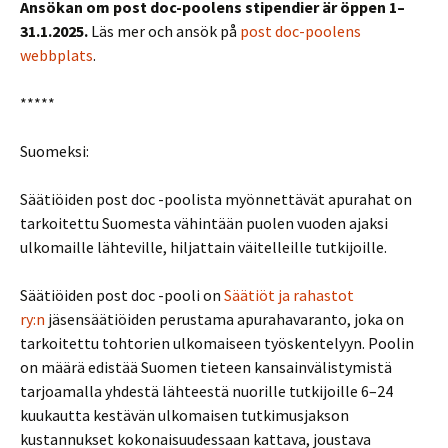
Ansökan om post doc-poolens stipendier är öppen 1–
31.1.2025.
Läs mer och ansök på
post doc-poolens
webbplats
.
*****
Suomeksi:
Säätiöiden post doc -poolista myönnettävät apurahat on
tarkoitettu Suomesta vähintään puolen vuoden ajaksi
ulkomaille lähteville, hiljattain väitelleille tutkijoille.
Säätiöiden post doc -pooli on
Säätiöt ja rahastot
ry:n
jäsensäätiöiden perustama apurahavaranto, joka on
tarkoitettu tohtorien ulkomaiseen työskentelyyn. Poolin
on määrä edistää Suomen tieteen kansainvälistymistä
tarjoamalla yhdestä lähteestä nuorille tutkijoille 6–24
kuukautta kestävän ulkomaisen tutkimusjakson
kustannukset kokonaisuudessaan kattava, joustava