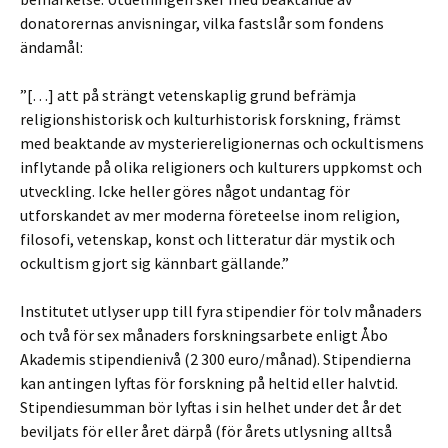
donatorernas anvisningar, vilka fastslår som fondens
ändamål:
”[…] att på strängt vetenskaplig grund befrämja
religionshistorisk och kulturhistorisk forskning, främst
med beaktande av mysteriereligionernas och ockultismens
inflytande på olika religioners och kulturers uppkomst och
utveckling. Icke heller göres något undantag för
utforskandet av mer moderna företeelse inom religion,
filosofi, vetenskap, konst och litteratur där mystik och
ockultism gjort sig kännbart gällande.”
Institutet utlyser upp till fyra stipendier för tolv månaders
och två för sex månaders forskningsarbete enligt Åbo
Akademis stipendienivå (2 300 euro/månad). Stipendierna
kan antingen lyftas för forskning på heltid eller halvtid.
Stipendiesumman bör lyftas i sin helhet under det år det
beviljats för eller året därpå (för årets utlysning alltså