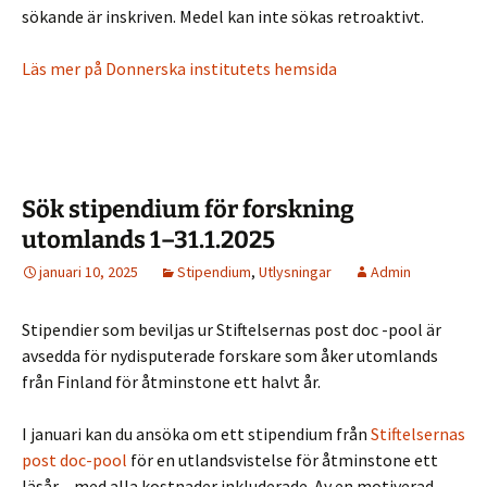
sökande är inskriven. Medel kan inte sökas retroaktivt.
Läs mer på Donnerska institutets hemsida
Sök stipendium för forskning
utomlands 1–31.1.2025
januari 10, 2025
Stipendium
,
Utlysningar
Admin
Stipendier som beviljas ur Stiftelsernas post doc -pool är
avsedda för nydisputerade forskare som åker utomlands
från Finland för åtminstone ett halvt år.
I januari kan du ansöka om ett stipendium från
Stiftelsernas
post doc-pool
för en utlandsvistelse för åtminstone ett
läsår – med alla kostnader inkluderade. Av en motiverad