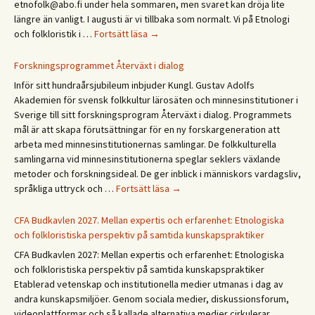
etnofolk@abo.fi under hela sommaren, men svaret kan dröja lite
Days
längre än vanligt. I augusti är vi tillbaka som normalt. Vi på Etnologi
2027
Glad
och folkloristik i …
Fortsätt läsa
→
sommar!
God
Forskningsprogrammet Återväxt i dialog
sommer!
Inför sitt hundraårsjubileum inbjuder Kungl. Gustav Adolfs
Gleðilegt
Akademien för svensk folkkultur lärosäten och minnesinstitutioner i
sumar!
Sverige till sitt forskningsprogram Återväxt i dialog. Programmets
Hyvää
mål är att skapa förutsättningar för en ny forskargeneration att
kesää!
arbeta med minnesinstitutionernas samlingar. De folkkulturella
Happy
samlingarna vid minnesinstitutionerna speglar seklers växlande
summer!
metoder och forskningsideal. De ger inblick i människors vardagsliv,
Forskningsprogrammet
språkliga uttryck och …
Fortsätt läsa
→
Återväxt
i
CFA Budkavlen 2027. Mellan expertis och erfarenhet: Etnologiska
dialog
och folkloristiska perspektiv på samtida kunskapspraktiker
CFA Budkavlen 2027: Mellan expertis och erfarenhet: Etnologiska
och folkloristiska perspektiv på samtida kunskapspraktiker
Etablerad vetenskap och institutionella medier utmanas i dag av
andra kunskapsmiljöer. Genom sociala medier, diskussionsforum,
videoplattformar och så kallade alternativa medier cirkulerar