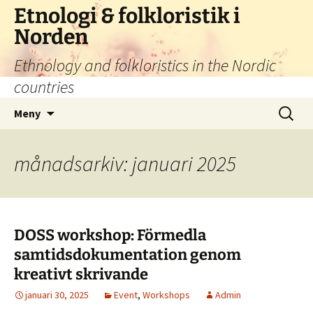
Hoppa
Etnologi & folkloristik i
till
Norden
innehåll
Ethnology and folkloristics in the Nordic
countries
Sök
Meny
efter:
månadsarkiv: januari 2025
DOSS workshop: Förmedla
samtidsdokumentation genom
kreativt skrivande
januari 30, 2025
Event
,
Workshops
Admin