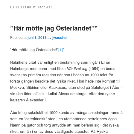
ETIKETTARKIV:
1800-TAL
”Här mötte jag Österlandet”*
Publicerat
juni 1, 2018
av
jwasshol
”Här mötte jag Österlandet!”
[1]*
Rubrikens citat var enligt en beskrivning som ingår i Einar
Holmbergs memoarer med titeln
När livet log
(1954) en berest
svenskas primära reaktion när hon i början av 1900-talet för
första gången besökte det ryska riket. Hon hade inte kommit till
Moskva, Sibirien eller Kaukasus, utan stod på Salutorget i Åbo –
vid den tiden officiellt kallat Alexanderstorget efter den ryske
kejsaren Alexander I.
Åbo kring sekelskiftet 1900 kunde av många anledningar framstå
som en ”österländsk” stad i en utomstående betraktares ögon.
Namn på gator och torg antydde att man befann sig i det ryska
riket, om än i en av dess västligaste utposter. På Ryska