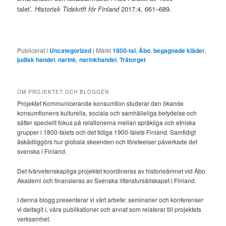
talet’.
Historisk Tidskrift för Finland
2017:4, 661–689.
Publicerat i
Uncategorized
|
Märkt
1800-tal
,
Åbo
,
begagnade kläder
,
judisk handel
,
narink
,
narinkhandel
,
Trätorget
OM PROJEKTET OCH BLOGGEN
Projektet Kommunicerande konsumtion studerar den ökande
konsumtionens kulturella, sociala och samhälleliga betydelse och
sätter speciellt fokus på relationerna mellan språkliga och etniska
grupper i 1800-talets och det tidiga 1900-talets Finland. Samtidigt
åskådliggörs hur globala skeenden och företeelser påverkade det
svenska i Finland.
Det tvärvetenskapliga projektet koordineras av historieämnet vid Åbo
Akademi och finansieras av Svenska litteratursällskapet i Finland.
I denna blogg presenterar vi vårt arbete: seminarier och konferenser
vi deltagit i, våra publikationer och annat som relaterar till projektets
verksamhet.