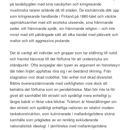
på landsbygden med sina varubylten och kringresande
muslimska tatarer anlände då till staden. De sistnämnda dök upp
som kringresande handlande i Finland på 1880-talet och väckte
uppmärksamhet med sitt exotiska utseende, sina främmande
seder, sitt främmande språk, sin främmande religion – och inte
minst med sitt påträngade sätt att idka handel med pälsverk och
mattor och sitt aggressiva prutande.
Det är vanligt att individer och grupper som tar ställning till nutid
och framtid hänvisar till det förflutna för att understryka sin
ståndpunkt. Ofta avspeglar den typen av argument en historiesyn
där tiden linjärt uppfattas röra sig i en bestämd riktning. Från
stagnation mot ökad mobilitet, från enhet mot ökad diversitet.
Bättre överensstämmande med verkligheten vore dock att
betrakta det förflutna som en pendelrörelse. Man bör inte ta för
givet att samhället blir etniskt och språkligt mera enhetligt ju
längre bakåt vi riktar våra blickar. Tvärtom är föreställningen om
den etniskt och språkligt enhetliga nationen en relativt modern
tankekonstruktion, som kulminerade i mellankrigstidens slutna
samhälle som präglades av en renlärig exkluderande
nationalistisk ideologi. I jämförelse med mellankrigstidens