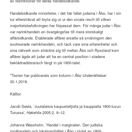
av restriktioner för deras handelsidkande.
Handelsidkande minoriteter, i det här fallet judarna i Åbo, har i sin
tur eftersträvat att bryta sig ut ur den smala nisch till vilken
majoritetsbefolkningen har förpassat dem. För många judar i Åbo
var narinkhandeln en övergångsfas till mera storskaligt
affärsidkande. Etablerade affärer ersatte så småningom den
exotiserade narinkhandeln, och tack vare sina erfarenheter och
sina nätverk som sträckte sig till mellan Åbo och Ryssland kom
affärer ägda att judar att ha en central position i stadens
beklädnadsbransch långt in på 1900-talet.
*Texten har publicerats som kolumn i
Åbo Underrättelser
30.1.2018.
Källlor:
Jacob Seela, ’Juutalaisia kaupustelijoita ja kauppiaita 1800-luvun
Turussa’,
Hakehila
2005:2, 9–12.
Johanna Wassholm, ’Handel i marginalen. Den judiska
småhandeln och lokalsamhället i Åbo i slutet av 1800-