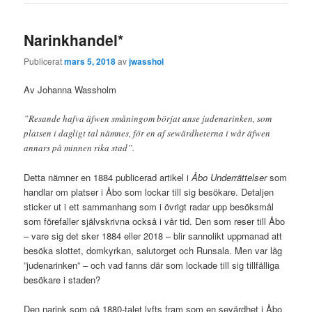
Narinkhandel*
Publicerat
mars 5, 2018
av
jwasshol
Av Johanna Wassholm
”Resande hafva äfwen småningom börjat anse judenarinken, som
platsen i dagligt tal nämnes, för en af sewärdheterna i wår äfwen
annars på minnen rika stad”.
Detta nämner en 1884 publicerad artikel i
Åbo Underrättelser
som
handlar om platser i Åbo som lockar till sig besökare. Detaljen
sticker ut i ett sammanhang som i övrigt radar upp besöksmål
som förefaller självskrivna också i vår tid. Den som reser till Åbo
– vare sig det sker 1884 eller 2018 – blir sannolikt uppmanad att
besöka slottet, domkyrkan, salutorget och Runsala. Men var låg
”judenarinken” – och vad fanns där som lockade till sig tillfälliga
besökare i staden?
Den narink som på 1880-talet lyfts fram som en sevärdhet i Åbo