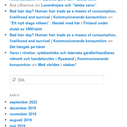
Åsa Lillhannus
om
Lurendrejare och ”falska varor”
Bad hair day? Human hair trade as a means of consumption,
livelihood and survival | Kommunicerande konsumtion
om
”Ett nytt slags röfweri”. Handel med hår i Finland under
slutet av 1800-talet
Bad hair day? Human hair trade as a means of consumption,
livelihood and survival | Kommunicerande konsumtion
om
Det hängde på håret
Varor i rörelse: ryskkarelska och tatariska gårdfarihandlares
nätverk och handelsrutter i Ryssland | Kommunicerande
konsumtion
om
Med världen i väskan*
S
ö
k
ARKIV
september 2022
december 2019
november 2019
augusti 2019
maj 2019