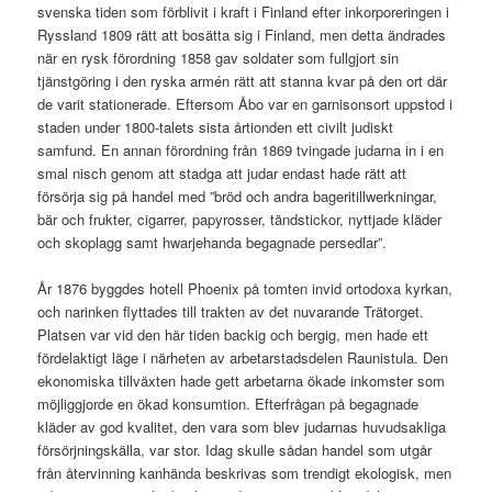
svenska tiden som förblivit i kraft i Finland efter inkorporeringen i
Ryssland 1809 rätt att bosätta sig i Finland, men detta ändrades
när en rysk förordning 1858 gav soldater som fullgjort sin
tjänstgöring i den ryska armén rätt att stanna kvar på den ort där
de varit stationerade. Eftersom Åbo var en garnisonsort uppstod i
staden under 1800-talets sista årtionden ett civilt judiskt
samfund. En annan förordning från 1869 tvingade judarna in i en
smal nisch genom att stadga att judar endast hade rätt att
försörja sig på handel med ”bröd och andra bageritillwerkningar,
bär och frukter, cigarrer, papyrosser, tändstickor, nyttjade kläder
och skoplagg samt hwarjehanda begagnade persedlar”.
År 1876 byggdes hotell Phoenix på tomten invid ortodoxa kyrkan,
och narinken flyttades till trakten av det nuvarande Trätorget.
Platsen var vid den här tiden backig och bergig, men hade ett
fördelaktigt läge i närheten av arbetarstadsdelen Raunistula. Den
ekonomiska tillväxten hade gett arbetarna ökade inkomster som
möjliggjorde en ökad konsumtion. Efterfrågan på begagnade
kläder av god kvalitet, den vara som blev judarnas huvudsakliga
försörjningskälla, var stor. Idag skulle sådan handel som utgår
från återvinning kanhända beskrivas som trendigt ekologisk, men