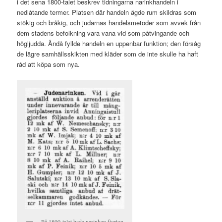
i det sena 1800-talet beskrev tidningarna narinkhandeln i
nedlåtande termer. Platsen där handeln ägde rum skildras som
stökig och bråkig, och judarnas handelsmetoder som avvek från
dem stadens befolkning vara vana vid som påtvingande och
högljudda. Ändå fyllde handeln en uppenbar funktion; den försåg
de lägre samhällsskikten med kläder som de inte skulle ha haft
råd att köpa som nya.
På 1890-talet hade narinken fjorton