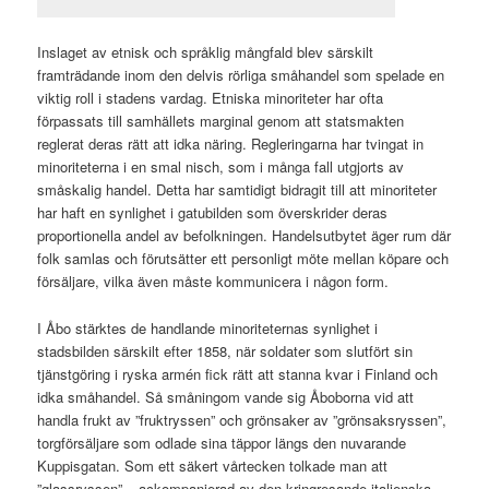
Inslaget av etnisk och språklig mångfald blev särskilt
framträdande inom den delvis rörliga småhandel som spelade en
viktig roll i stadens vardag. Etniska minoriteter har ofta
förpassats till samhällets marginal genom att statsmakten
reglerat deras rätt att idka näring. Regleringarna har tvingat in
minoriteterna i en smal nisch, som i många fall utgjorts av
småskalig handel. Detta har samtidigt bidragit till att minoriteter
har haft en synlighet i gatubilden som överskrider deras
proportionella andel av befolkningen. Handelsutbytet äger rum där
folk samlas och förutsätter ett personligt möte mellan köpare och
försäljare, vilka även måste kommunicera i någon form.
I Åbo stärktes de handlande minoriteternas synlighet i
stadsbilden särskilt efter 1858, när soldater som slutfört sin
tjänstgöring i ryska armén fick rätt att stanna kvar i Finland och
idka småhandel. Så småningom vande sig Åboborna vid att
handla frukt av ”fruktryssen” och grönsaker av ”grönsaksryssen”,
torgförsäljare som odlade sina täppor längs den nuvarande
Kuppisgatan. Som ett säkert vårtecken tolkade man att
”glassryssen” – ackompanjerad av den kringresande italienska