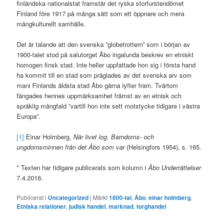
finländska nationalstat framstår det ryska storfurstendömet
Finland före 1917 på många sätt som ett öppnare och mera
mångkulturellt samhälle.
Det är talande att den svenska ”globetrottern” som i början av
1900-talet stod på salutorget Åbo ingalunda beskrev en etniskt
homogen finsk stad. Inte heller uppfattade hon sig i första hand
ha kommit till en stad som präglades av det svenska arv som
mani Finlands äldsta stad Åbo gärna lyfter fram. Tvärtom
fångades hennes uppmärksamhet främst av en etnisk och
språklig mångfald ”vartill hon inte sett motstycke tidigare i västra
Europa”.
[1]
Einar Holmberg,
När livet log. Barndoms- och
ungdomsminnen från det Åbo som var
(Helsingfors 1954), s. 165.
* Texten har tidigare publicerats som kolumn i
Åbo Underrättelser
7.4.2016.
Publicerat i
Uncategorized
|
Märkt
1800-tal
,
Åbo
,
einar holmberg
,
Etniska relationer
,
judisk handel
,
marknad
,
torghandel