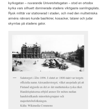
kyrkogatan – nuvarande Universitetsgatan – stod en ortodox
kyrka vars silhuett dominerade stadens viktigaste samlingsplats.
Rysk militär var stationerad i staden, och med den multietniska
arméns närvaro kunde bashkirer, kosacker, tatarer och judar
skymtas på stadens gator.
Salutorget i Åbo 1896. I slutet av 1800-talet var torgets
officiella namn Alexanderstorget, vilket anspelade på att
Finland utgjorde en del av det multietniska ryska riket.
Handelsplatserna erbjöd arenor för möten mellan
handelsidkande minoritetsgrupper och
majoritetsbefolkningen.
Källa: Wikimedia Commons