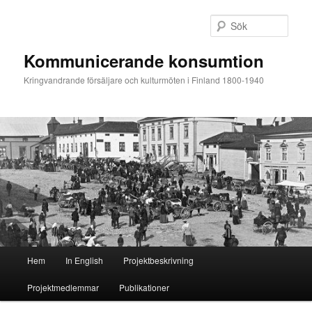
Hoppa
Hoppa
till
till
Sök
primärt
sekundärt
innehåll
innehåll
Kommunicerande konsumtion
Kringvandrande försäljare och kulturmöten i Finland 1800-1940
Huvudmeny
Hem
In English
Projektbeskrivning
Projektmedlemmar
Publikationer