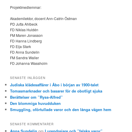
Projektmedlemmar:
Akademilektor, docent Ann-Catrin Östman
PD Jutta Ahlbeck
FD Niklas Huldén
FM Maren Jonasson
FD Hanna Lindberg
FD Eija Stark
FD Anna Sundelin
FM Sandra Waller
FD Johanna Wassholm
SENASTE INLÄGGEN
Judiska klädesaffärer i Åbo i början av 1900-talet
Tomasmarknader och basarer för de obotligt sjuka
Berättelser om ”Ryss-Alfred”
Den blommiga huvudduken
Smuggling, oförtullade varor och den långa vägen hem
SENASTE KOMMENTARER
Anna Sundelin
om
Lurendrejare och ”falska varor”