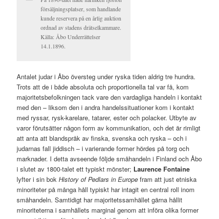
försäljningsplatser, som handlande
kunde reservera på en årlig auktion
ordnad av stadens drätselkammare.
Källa: Åbo Underrättelser
14.1.1896.
Antalet judar i Åbo översteg under ryska tiden aldrig tre hundra.
Trots att de i både absoluta och proportionella tal var få, kom
majoritetsbefolkningen tack vare den vardagliga handeln i kontakt
med den – liksom den i andra handelssituationer kom i kontakt
med ryssar, rysk-karelare, tatarer, ester och polacker. Utbyte av
varor förutsätter någon form av kommunikation, och det är rimligt
att anta att blandspråk av finska, svenska och ryska – och i
judarnas fall jiddisch – i varierande former hördes på torg och
marknader. I detta avseende följde småhandeln i Finland och Åbo
i slutet av 1800-talet ett typiskt mönster;
Laurence Fontaine
lyfter i sin bok
History of Pedlars in Europe
fram att just etniska
minoriteter på många håll typiskt har intagit en central roll inom
småhandeln. Samtidigt har majoritetssamhället gärna hållit
minoriteterna i samhällets marginal genom att införa olika former