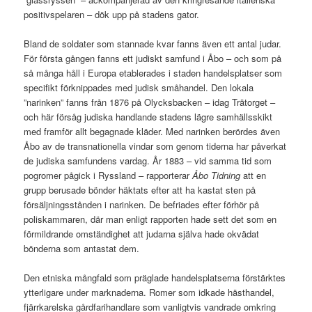
positivspelaren – dök upp på stadens gator.
Bland de soldater som stannade kvar fanns även ett antal judar.
För första gången fanns ett judiskt samfund i Åbo – och som på
så många håll i Europa etablerades i staden handelsplatser som
specifikt förknippades med judisk småhandel. Den lokala
”narinken” fanns från 1876 på Olycksbacken – idag Trätorget –
och här försåg judiska handlande stadens lägre samhällsskikt
med framför allt begagnade kläder. Med narinken berördes även
Åbo av de transnationella vindar som genom tiderna har påverkat
de judiska samfundens vardag. År 1883 – vid samma tid som
pogromer pågick i Ryssland – rapporterar
Åbo Tidning
att en
grupp berusade bönder häktats efter att ha kastat sten på
försäljningsstånden i narinken. De befriades efter förhör på
poliskammaren, där man enligt rapporten hade sett det som en
förmildrande omständighet att judarna själva hade okvädat
bönderna som antastat dem.
Den etniska mångfald som präglade handelsplatserna förstärktes
ytterligare under marknaderna. Romer som idkade hästhandel,
fjärrkarelska gårdfarihandlare som vanligtvis vandrade omkring