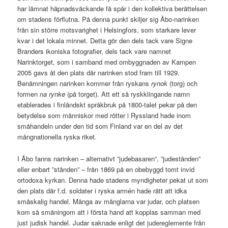
har lämnat häpnadsväckande få spår i den kollektiva berättelsen
om stadens förflutna. På denna punkt skiljer sig Åbo-narinken
från sin större motsvarighet i Helsingfors, som starkare lever
kvar i det lokala minnet. Detta gör den dels tack vare Signe
Branders ikoniska fotografier, dels tack vare namnet
Narinktorget, som i samband med ombyggnaden av Kampen
2005 gavs åt den plats där narinken stod fram till 1929.
Benämningen narinken kommer från ryskans
rynok
(torg) och
formen
na rynke
(på torget). Att ett så ryskklingande namn
etablerades i finländskt språkbruk på 1800-talet pekar på den
betydelse som människor med rötter i Ryssland hade inom
småhandeln under den tid som Finland var en del av det
mångnationella ryska riket.
I Åbo fanns narinken – alternativt ”judebasaren”, ”judestånden”
eller enbart ”stånden” – från 1869 på en obebyggd tomt invid
ortodoxa kyrkan. Denna hade stadens myndigheter pekat ut som
den plats där f.d. soldater i ryska armén hade rätt att idka
småskalig handel. Många av månglarna var judar, och platsen
kom så småningom att i första hand att kopplas samman med
just judisk handel. Judar saknade enligt det judereglemente från