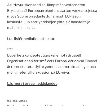
Asuttavuuskonsepti sai lämpimän vastaanoton
Brysselissä! Euroopan pienten saarten verkosto, jossa
myös Suomi on edustettuna, nosti EU-tason
keskusteluun saariyhteisöjen yhteisiä haasteita ja
mahdollisuuksia.
Lue lisää mediatiedotteesta
.
****
Bobarhetskonceptet togs väl emot i Bryssel!
Organisationen för små öar i Europa, där också Finland
är representerat, lyfte gemensamma utmaningar och
möjligheter till diskussion på EU-nivå.
Läs mera i pressmeddelandet
.
PUBLICERAT
02/02/2023