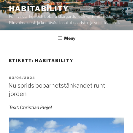
Hoppa
HABITABILITY
till
För livskraftiga och bobara skärgårds- och vattenområden. |
innehåll
Elinvoimaisesti ja kestävästi asutut saaristo- ja vesistöalueet.
Meny
ETIKETT:
HABITABILITY
PUBLICERAT
03/06/2024
Nu sprids bobarhetstänkandet runt
jorden
Text: Christian Plejel