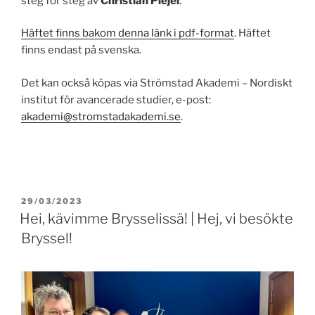
steg för steg av
Christian Plejel
.
Häftet finns bakom denna länk i pdf-format
. Häftet
finns endast på svenska.
Det kan också köpas via Strömstad Akademi – Nordiskt
institut för avancerade studier, e-post:
akademi@stromstadakademi.se
.
PUBLICERAT
29/03/2023
Hei, kävimme Brysselissä! | Hej, vi besökte
Bryssel!