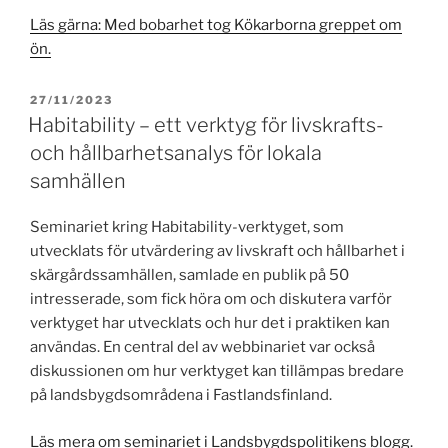
Läs gärna: Med bobarhet tog Kökarborna greppet om
ön.
PUBLICERAT
27/11/2023
Habitability – ett verktyg för livskrafts-
och hållbarhetsanalys för lokala
samhällen
Seminariet kring Habitability-verktyget, som
utvecklats för utvärdering av livskraft och hållbarhet i
skärgårdssamhällen, samlade en publik på 50
intresserade, som fick höra om och diskutera varför
verktyget har utvecklats och hur det i praktiken kan
användas. En central del av webbinariet var också
diskussionen om hur verktyget kan tillämpas bredare
på landsbygdsområdena i Fastlandsfinland.
Läs mera om seminariet i Landsbygdspolitikens blogg.