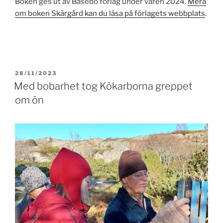
Boken ges ut av Basebo förlag under våren 2024.
Mera
om boken Skärgård kan du läsa på förlagets webbplats
.
PUBLICERAT
28/11/2023
Med bobarhet tog Kökarborna greppet
om ön