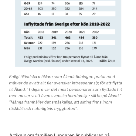
Enligt åländska mäklare som Ålandstidningen pratat med
märker de av att allt fler svenskar intresserar sig för att flytta
till Åland. ”Tidigare var det mest pensionärer som flyttade hit
men nu ser vi att även svenska barnfamiljer vill bo på Åland.”
”Många framhåller det småskaliga, att allting finns inom
räckhåll och naturligtvis tryggheten”.
Artikeln om familjen Lundgren är publicerad på