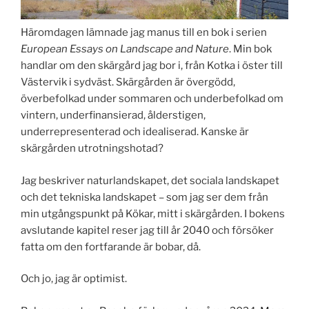
Häromdagen lämnade jag manus till en bok i serien
European Essays on Landscape and Nature
. Min bok
handlar om den skärgård jag bor i, från Kotka i öster till
Västervik i sydväst. Skärgården är övergödd,
överbefolkad under sommaren och underbefolkad om
vintern, underfinansierad, ålderstigen,
underrepresenterad och idealiserad. Kanske är
skärgården utrotningshotad?
Jag beskriver naturlandskapet, det sociala landskapet
och det tekniska landskapet – som jag ser dem från
min utgångspunkt på Kökar, mitt i skärgården. I bokens
avslutande kapitel reser jag till år 2040 och försöker
fatta om den fortfarande är bobar, då.
Och jo, jag är optimist.