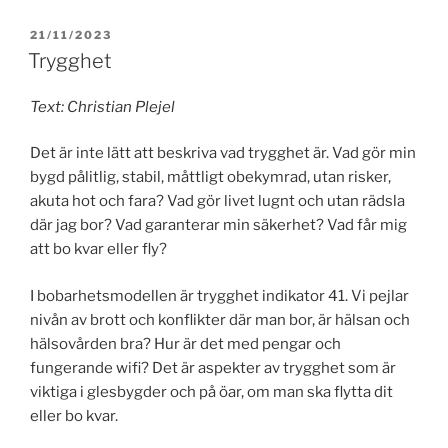
PUBLICERAT
21/11/2023
Trygghet
Text: Christian Plejel
Det är inte lätt att beskriva vad trygghet är. Vad gör min
bygd pålitlig, stabil, måttligt obekymrad, utan risker,
akuta hot och fara? Vad gör livet lugnt och utan rädsla
där jag bor? Vad garanterar min säkerhet? Vad får mig
att bo kvar eller fly?
I bobarhetsmodellen är trygghet indikator 41. Vi pejlar
nivån av brott och konflikter där man bor, är hälsan och
hälsovården bra? Hur är det med pengar och
fungerande wifi? Det är aspekter av trygghet som är
viktiga i glesbygder och på öar, om man ska flytta dit
eller bo kvar.