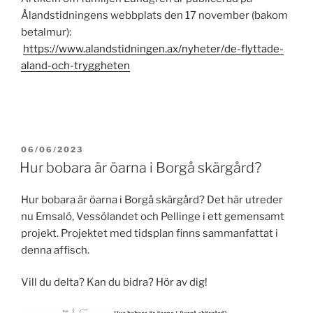
Ålandstidningens webbplats den 17 november (bakom
betalmur):
https://www.alandstidningen.ax/nyheter/de-flyttade-
aland-och-tryggheten
PUBLICERAT
06/06/2023
Hur bobara är öarna i Borgå skärgård?
Hur bobara är öarna i Borgå skärgård? Det här utreder
nu Emsalö, Vessölandet och Pellinge i ett gemensamt
projekt. Projektet med tidsplan finns sammanfattat i
denna affisch.
Vill du delta? Kan du bidra? Hör av dig!