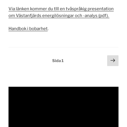
Via länken kommer du tlll en tvåspråkig presentation
om Västanfjärds energilösningar och -analys (pdf).
Handbok i bobarhet
.
Sidnumrering
Näst
Sida
1
sida
för
inlägg