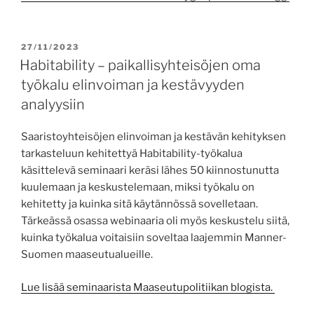
PUBLICERAT
27/11/2023
Habitability – paikallisyhteisöjen oma
työkalu elinvoiman ja kestävyyden
analyysiin
Saaristoyhteisöjen elinvoiman ja kestävän kehityksen
tarkasteluun kehitettyä Habitability-työkalua
käsittelevä seminaari keräsi lähes 50 kiinnostunutta
kuulemaan ja keskustelemaan, miksi työkalu on
kehitetty ja kuinka sitä käytännössä sovelletaan.
Tärkeässä osassa webinaaria oli myös keskustelu siitä,
kuinka työkalua voitaisiin soveltaa laajemmin Manner-
Suomen maaseutualueille.
Lue lisää seminaarista Maaseutupolitiikan blogista.