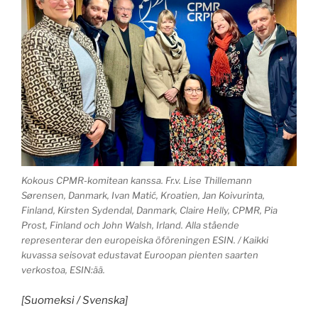
Kokous CPMR-komitean kanssa. Fr.v. Lise Thillemann
Sørensen, Danmark, Ivan Matić, Kroatien, Jan Koivurinta,
Finland, Kirsten Sydendal, Danmark, Claire Helly, CPMR, Pia
Prost, Finland och John Walsh, Irland. Alla stående
representerar den europeiska öföreningen ESIN. / Kaikki
kuvassa seisovat edustavat Euroopan pienten saarten
verkostoa, ESIN:ää.
[Suomeksi / Svenska]