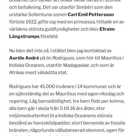
bobarhet och tänker att Kökar liknar deras ö i storlek
och befolkning. Det var utanför Simbéri som den
urstarke Sollentuna-sonen
Carl Emil Pettersson
förliste 1922, gifte sig med en prinsessa, hittade en av
världens största guldfyndigheter och blev
Efraim
Långstrumps
förebild.
Nu blev det inte så. I stället blev jag kontaktad av
Aurèle André
på ön Rodrigues, som hör till Mauritius i
Indiska Oceanen, utanför Madagaskar, och som är
Afrikas mest välskötta stat.
Rodrigues har 41.000 invånare i 14 kommuner och är
en självständig del av Mauritius med egen riksdag och
regering. Låg barnadödlighet, tre barn föds per kvinna,
alla barn går i skola från 5 till 16 års ålder, stor
miljömedvetenhet bl a Indiska Oceanens största
bestånd av havssköldpaddor, stort beroende av fossila
bränslen, någorlunda välbalanserad ekonomi, egen för