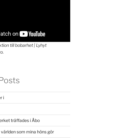
tion till bobarhet | Lyhyt
o.
Posts
r i
rket träffades i Åbo
e världen som mina höns gör