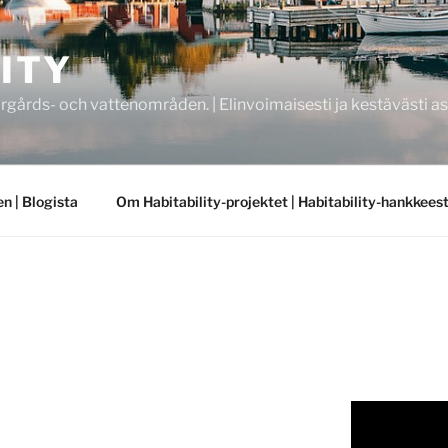
ITY
rgårds- och vattenområden. | Elinvoimaisesti ja kestävästi asu
n | Blogista
Om Habitability-projektet | Habitability-hankkees