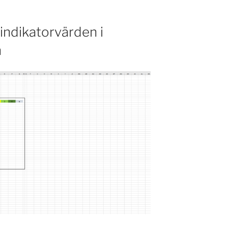
 indikatorvärden i
n