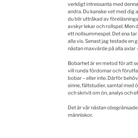
verkligt intressanta med denna t
andra. Du kanske vet med dig att
du blir uttråkad av föreläsningar
avskyr lekar och rollspel. Men d
ett nollsummespel. Det ena tar i
alla vis. Senast jag testade en
nästan maxvärde på alla axlar 
Bobarhet är en metod för att se
vill runda fördomar och förut
bobar – eller inte. Därför behöv
sinne, fältstudier, samtal med ö
och skrivit om ön, analys och e
Det är vår nästan obegränsade 
människor.