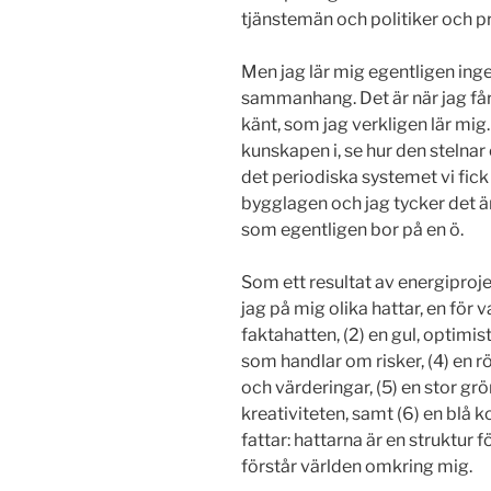
tjänstemän och politiker och p
Men jag lär mig egentligen ingen
sammanhang. Det är när jag får 
känt, som jag verkligen lär mig
kunskapen i, se hur den stelnar o
det periodiska systemet vi fick l
bygglagen och jag tycker det ä
som egentligen bor på en ö.
Som ett resultat av energiproje
jag på mig olika hattar, en för v
faktahatten, (2) en gul, optimis
som handlar om risker, (4) en 
och värderingar, (5) en stor grö
kreativiteten, samt (6) en blå k
fattar: hattarna är en struktur f
förstår världen omkring mig.