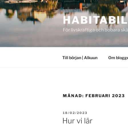
Hoppa
till
HABITABIL
innehåll
För livskraftiga och bobara skä
Till början | Alkuun
Om blogge
MÅNAD:
FEBRUARI 2023
PUBLICERAT
18/02/2023
Hur vi lär