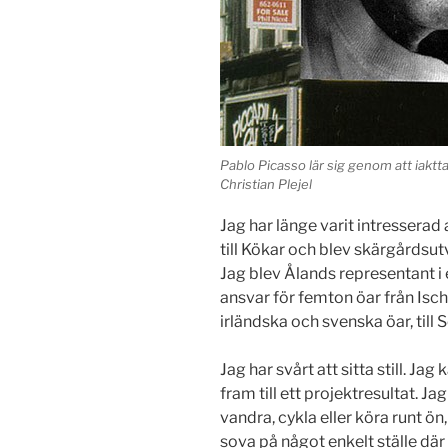
Pablo Picasso lär sig genom att iaktta
Christian Plejel
Jag har länge varit intresserad 
till Kökar och blev skärgårdsu
Jag blev Ålands representant i 
ansvar för femton öar från Ischi
irländska och svenska öar, till S
Jag har svårt att sitta still. Ja
fram till ett projektresultat. Jag
vandra, cykla eller köra runt ön
sova på något enkelt ställe där