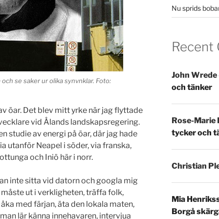
Nu sprids boba
Recent
John Wrede
 och se saker ur olika synvnklar. Foto:
och tänker
av öar. Det blev mitt yrke när jag flyttade
Rose-Marie 
tvecklare vid Ålands landskapsregering.
tycker och t
en studie av energi på öar, där jag hade
a utanför Neapel i söder, via franska,
ottunga och Iniö här i norr.
Christian Ple
g kan inte sitta vid datorn och googla mig
 måste ut i verkligheten, träffa folk,
Mia Henriks
, åka med färjan, äta den lokala maten,
Borgå skärg
 man lär känna innehavaren, intervjua