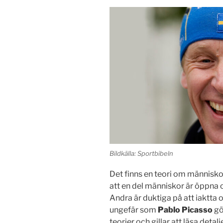
Bildkälla: Sportbibeln
Det finns en teori om människor
att en del människor är öppna o
Andra är duktiga på att iaktta o
ungefär som
Pablo Picasso
gör
teorier och gillar att läsa deta