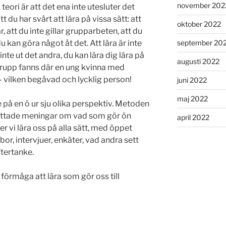
november 202
eori är att det ena inte utesluter det
 du har svårt att lära på vissa sätt: att
oktober 2022
, att du inte gillar grupparbeten, att du
september 20
u kan göra något åt det. Att lära är inte
nte ut det andra, du kan lära dig lära på
augusti 2022
 grupp fanns där en ung kvinna med
– vilken begåvad och lycklig person!
juni 2022
maj 2022
 på en ö ur sju olika perspektiv. Metoden
fattade meningar om vad som gör ön
april 2022
er vi lära oss på alla sätt, med öppet
bor, intervjuer, enkäter, vad andra sett
ftertanke.
förmåga att lära som gör oss till