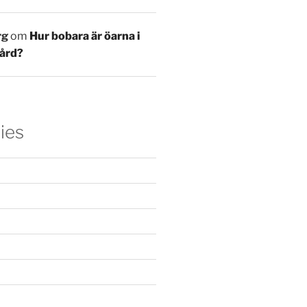
rg
om
Hur bobara är öarna i
ård?
ies