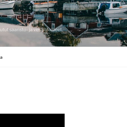
tut saaristo- ja vesistöalueet.
ta