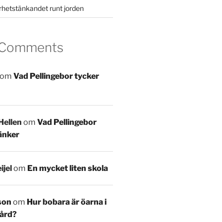
rhetstänkandet runt jorden
 Comments
om
Vad Pellingebor tycker
Hellen
om
Vad Pellingebor
änker
ijel
om
En mycket liten skola
son
om
Hur bobara är öarna i
ård?