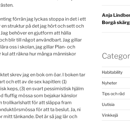
rästen.
Anja Lindbe
ting förrän jag lyckas stoppa in det i ett
Borgå skärg
en struktur på det jag hört och sett och
. Jag behöver en gjutform att hälla
ch blir till något användbart. Jag gillar
ära oss i skolan, jag gillar Plan- och
r kul att räkna hur många människor
Categor
Habitability
ktet skrev jag en bok om öar. I boken tar
art och ett av de sex kapitlen: (1)
Nyheter
tisk keps, (3) en svart pessimistisk hjälm
Tips och råd
röd fluffig mössa som bejakar känslor
n trollkarlshatt för att släppa fram
Uutisia
onduktörsmössa för att ta beslut. Ja, ni
Vinkkejä
ör mitt tänkande. Det är så jag lär och