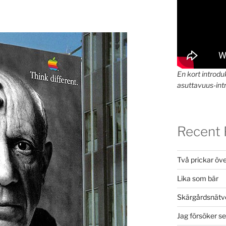
En kort introduk
asuttavuus-intr
Recent 
Två prickar öve
Lika som bär
Skärgårdsnätve
Jag försöker s