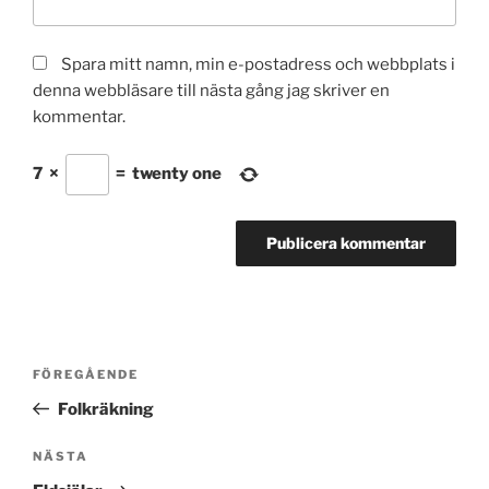
Spara mitt namn, min e-postadress och webbplats i
denna webbläsare till nästa gång jag skriver en
kommentar.
7
×
=
twenty one
Inläggsnavigering
Föregående
FÖREGÅENDE
inlägg
Folkräkning
Nästa
NÄSTA
inlägg