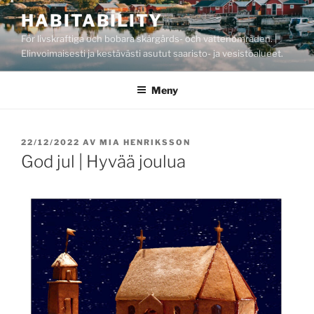
Hoppa
HABITABILITY
till
För livskraftiga och bobara skärgårds- och vattenområden. |
innehåll
Elinvoimaisesti ja kestävästi asutut saaristo- ja vesistöalueet.
Meny
PUBLICERAT
22/12/2022
AV
MIA HENRIKSSON
God jul | Hyvää joulua