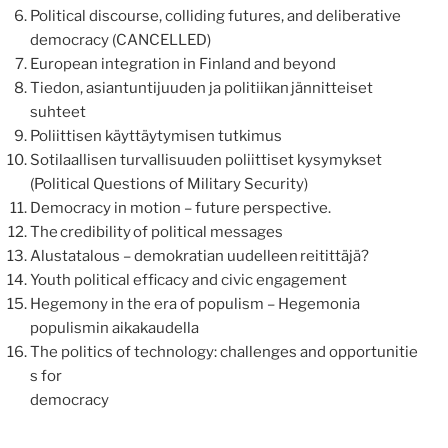
Political discourse, colliding futures, and deliberative
democracy
(CANCELLED)
European integration in Finland and beyond
Tiedon, asiantuntijuuden ja politiikan jännitteiset
suhteet
Poliittisen käyttäytymisen tutkimus
Sotilaall
isen turvallisuuden poliittiset
kysymykset
(
Political
Questions
of
Military
Security)
Democracy in motion – future perspective.
The credibility of political messages
Alustatalous – demokratian uudelleen reitittäjä?
Youth political efficacy and civic engagement
Hegemony
in
the
era
of
populism
–
Hegemonia
populismin aikakaudella
The
politics
of
technology
:
challenges
and
opportunitie
s
for
democracy