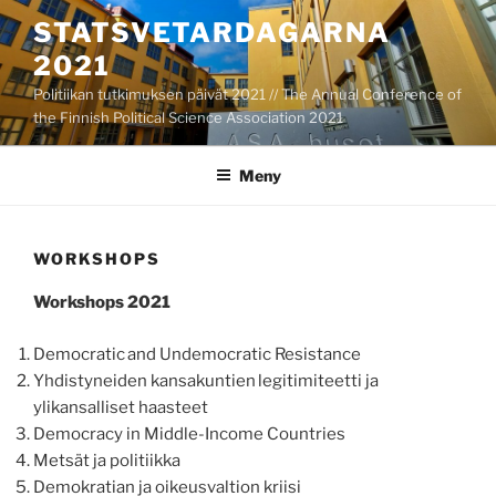
Hoppa
STATSVETARDAGARNA
till
2021
innehåll
Politiikan tutkimuksen päivät 2021 // The Annual Conference of
the Finnish Political Science Association 2021
Meny
WORKSHOPS
Workshops 2021
Democra
tic and Undemocratic Resistance
Yhdistyneiden kansakuntien legitimiteetti ja
ylikansalliset haasteet
D
emocracy in Middle-Income Countries
Metsät ja politiikka
Demokratian ja oikeusvaltion kriisi