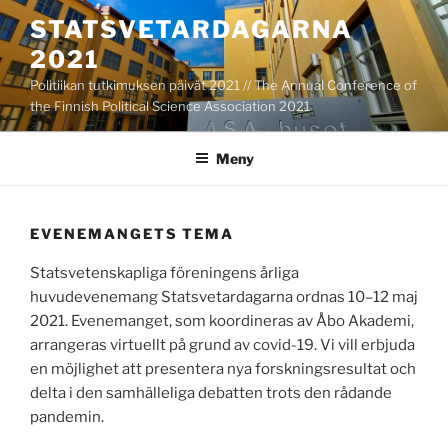
Hoppa
STATSVETARDAGARNA
till
2021
innehåll
Politiikan tutkimuksen päivät 2021 // The Annual Conference of
the Finnish Political Science Association 2021
Meny
EVENEMANGETS TEMA
Statsvetenskapliga föreningens årliga
huvudevenemang Statsvetardagarna ordnas 10–12 maj
2021. Evenemanget, som koordineras av Åbo Akademi,
arrangeras virtuellt på grund av covid-19. Vi vill erbjuda
en möjlighet att presentera nya forskningsresultat och
delta i den samhälleliga debatten trots den rådande
pandemin.