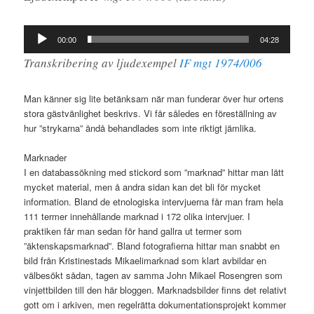
Ljudspelare
00:00
04:28
Transkribering av ljudexempel
IF mgt 1974/006
Man känner sig lite betänksam när man funderar över hur ortens
stora gästvänlighet beskrivs. Vi får således en föreställning av
hur ”strykarna” ändå behandlades som inte riktigt jämlika.
Marknader
I en databassökning med stickord som ”marknad” hittar man lätt
mycket material, men å andra sidan kan det bli för mycket
information. Bland de etnologiska intervjuerna får man fram hela
111 termer innehållande marknad i 172 olika intervjuer. I
praktiken får man sedan för hand gallra ut termer som
”äktenskapsmarknad”. Bland fotografierna hittar man snabbt en
bild från Kristinestads Mikaelimarknad som klart avbildar en
välbesökt sådan, tagen av samma John Mikael Rosengren som
vinjettbilden till den här bloggen. Marknadsbilder finns det relativt
gott om i arkiven, men regelrätta dokumentationsprojekt kommer