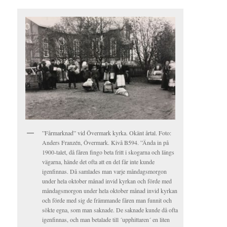
”Fårmarknad” vid Övermark kyrka. Okänt årtal. Foto:
Anders Franzén, Övermark. Kivå B594. ”Ända in på
1900-talet, då fåren fingo beta fritt i skogarna och längs
vägarna, hände det ofta att en del får inte kunde
igenfinnas. Då samlades man varje måndagsmorgon
under hela oktober månad invid kyrkan och förde med
måndagsmorgon under hela oktober månad invid kyrkan
och förde med sig de främmande fåren man funnit och
sökte egna, som man saknade. De saknade kunde då ofta
igenfinnas, och man betalade till ´upphittaren´ en liten