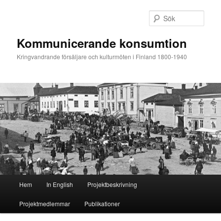
Hoppa
Hoppa
till
till
Sök
primärt
sekundärt
innehåll
innehåll
Kommunicerande konsumtion
Kringvandrande försäljare och kulturmöten i Finland 1800-1940
Huvudmeny
Hem
In English
Projektbeskrivning
Projektmedlemmar
Publikationer