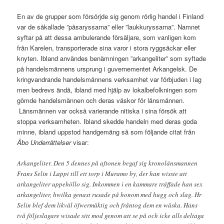
En av de grupper som försörjde sig genom rörlig handel i Finland
var de såkallade ”påsaryssarna” eller ”laukkuryssarna”. Namnet
syftar på att dessa ambulerande försäljare, som vanligen kom
från Karelen, transporterade sina varor i stora ryggsäckar eller
knyten. Ibland användes benämningen ”arkangeliter” som syftade
på handelsmännens ursprung i guvernementet Arkangelsk. De
kringvandrande handelsmännens verksamhet var förbjuden i lag
men bedrevs ändå, ibland med hjälp av lokalbefolkningen som
gömde handelsmännen och deras väskor för länsmännen.
Länsmännen var också varierande nitiska i sina försök att
stoppa verksamheten. Ibland skedde handeln med deras goda
minne, ibland uppstod handgemäng så som följande citat från
Åbo Underrättelser
visar:
Arkangeliter. Den 5 dennes på aftonen begaf sig kronolänsmannen
Frans Selin i Lappi till ett torp i Muramo by, der han wisste att
arkangeliter uppehöllo sig. Inkommen i en kammare träffade han sex
arkangeliter, hwilka genast rusade på honom med hugg och slag. Hr
Selin blef dem likväl öfwermäktig och fråntog dem en wäska. Hans
två följeslagare wisade sitt mod genom att se på och icke alls deltaga