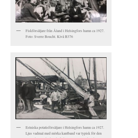
Fiskförsäljare från Åland i Helsingfors hamn ca 1927.
Foto: Sverre Boucht. Kivå B376
Estniska potatisförsäljare i Helsingfors hamn ca 1927.
Ljus vadmal med mörka kantband var typisk för den