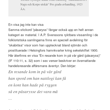
Nagu och Korpo utskär” Pro gradu-avhandling, 1923
ÅA.
En visa jag inte kan visa
Samma stickord ”påsaryss” fångar också upp en helt annan
kategori av material. I A.P. Svenssons ryktbara vissamling i de
folkloristiska samlingarna finns en speciell avdelning för
”skabrösa” visor som han upptecknat bland sjömän och
prostituerade i Helsingfors hamnkvarter kring sekelskiftet 1900.
Här återfinns en visa ”En resande kom in på vår gård (påsaryss)”
(IF 110:11, s. 32) som i sex verser beskriver en övernattande
handelsresande affärsmans äventyr. Den börjar:
En resande kom in på vår gård
han spord om han nattlogi kan få
en kont han hade på ryggen
så en påsarysse det vara må
…