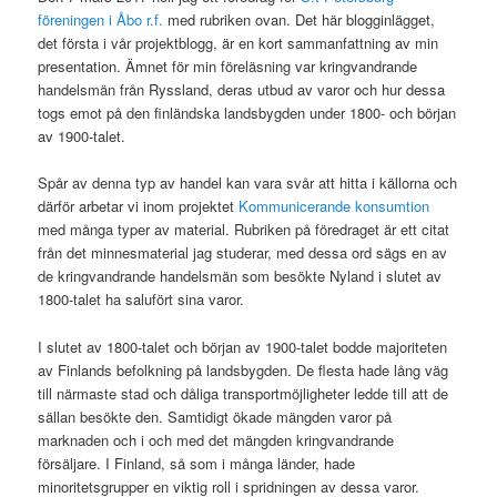
föreningen i Åbo r.f.
med rubriken ovan. Det här blogginlägget,
det första i vår projektblogg, är en kort sammanfattning av min
presentation. Ämnet för min föreläsning var kringvandrande
handelsmän från Ryssland, deras utbud av varor och hur dessa
togs emot på den finländska landsbygden under 1800- och början
av 1900-talet.
Spår av denna typ av handel kan vara svår att hitta i källorna och
därför arbetar vi inom projektet
Kommunicerande konsumtion
med många typer av material. Rubriken på föredraget är ett citat
från det minnesmaterial jag studerar, med dessa ord sägs en av
de kringvandrande handelsmän som besökte Nyland i slutet av
1800-talet ha salufört sina varor.
I slutet av 1800-talet och början av 1900-talet bodde majoriteten
av Finlands befolkning på landsbygden. De flesta hade lång väg
till närmaste stad och dåliga transportmöjligheter ledde till att de
sällan besökte den. Samtidigt ökade mängden varor på
marknaden och i och med det mängden kringvandrande
försäljare. I Finland, så som i många länder, hade
minoritetsgrupper en viktig roll i spridningen av dessa varor.