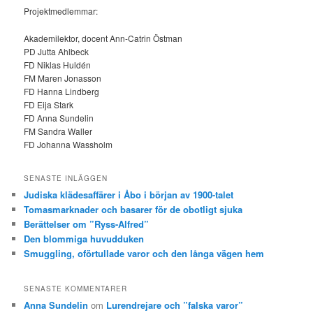
Projektmedlemmar:
Akademilektor, docent Ann-Catrin Östman
PD Jutta Ahlbeck
FD Niklas Huldén
FM Maren Jonasson
FD Hanna Lindberg
FD Eija Stark
FD Anna Sundelin
FM Sandra Waller
FD Johanna Wassholm
SENASTE INLÄGGEN
Judiska klädesaffärer i Åbo i början av 1900-talet
Tomasmarknader och basarer för de obotligt sjuka
Berättelser om ”Ryss-Alfred”
Den blommiga huvudduken
Smuggling, oförtullade varor och den långa vägen hem
SENASTE KOMMENTARER
Anna Sundelin
om
Lurendrejare och ”falska varor”