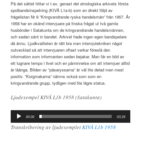
På det sättet hittar vi t.ex. genast det etnologiska arkivets första
spolbandsinspelning (KIVÅ L1a-b) som en direkt följd av
frågelistan Nr 9 ”Kringvandrande ryska handelsmän” från 1957. År
1958 har en okänd intervjuare på finska frågat ut två gamla
husbönder i Satakunta om de kringvandrande handelsmännen,
och sedan sänt in bandet. Arkivet hade ingen egen bandspelare
då ännu. Ljudkvaliteten är rätt bra men intervjutekniken något
outvecklad så att intervjuaren oftast verkar föreslå den
information som informanten sedan bejakar. Man får en bild av
ett lugnare tempo i livet och en påminnelse om att intervjuer alltid
är låånga. Bilden av ”påsaryssarna” är väl lite delad men mest
positiv. ”Korgmakarna” nämns också som som en
kringvandrande grupp, tydligen med lite lägre status.
Ljudexempel KIVÅ L1b 1958 (Satakunta)
Ljudspelare
00:00
03:29
Transkribering av ljudexemplet
KIVÅ L1b 1958