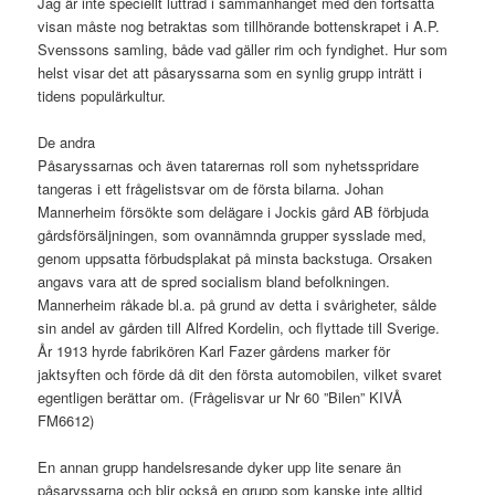
Jag är inte speciellt luttrad i sammanhanget med den fortsatta
visan måste nog betraktas som tillhörande bottenskrapet i A.P.
Svenssons samling, både vad gäller rim och fyndighet. Hur som
helst visar det att påsaryssarna som en synlig grupp inträtt i
tidens populärkultur.
De andra
Påsaryssarnas och även tatarernas roll som nyhetsspridare
tangeras i ett frågelistsvar om de första bilarna. Johan
Mannerheim försökte som delägare i Jockis gård AB förbjuda
gårdsförsäljningen, som ovannämnda grupper sysslade med,
genom uppsatta förbudsplakat på minsta backstuga. Orsaken
angavs vara att de spred socialism bland befolkningen.
Mannerheim råkade bl.a. på grund av detta i svårigheter, sålde
sin andel av gården till Alfred Kordelin, och flyttade till Sverige.
År 1913 hyrde fabrikören Karl Fazer gårdens marker för
jaktsyften och förde då dit den första automobilen, vilket svaret
egentligen berättar om. (Frågelisvar ur Nr 60 ”Bilen” KIVÅ
FM6612)
En annan grupp handelsresande dyker upp lite senare än
påsaryssarna och blir också en grupp som kanske inte alltid