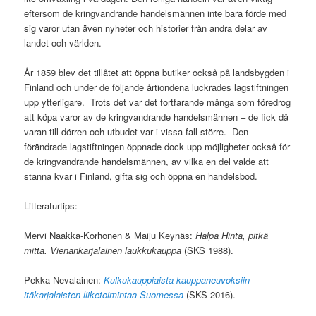
eftersom de kringvandrande handelsmännen inte bara förde med
sig varor utan även nyheter och historier från andra delar av
landet och världen.
År 1859 blev det tillåtet att öppna butiker också på landsbygden i
Finland och under de följande årtiondena luckrades lagstiftningen
upp ytterligare. Trots det var det fortfarande många som föredrog
att köpa varor av de kringvandrande handelsmännen – de fick då
varan till dörren och utbudet var i vissa fall större. Den
förändrade lagstiftningen öppnade dock upp möjligheter också för
de kringvandrande handelsmännen, av vilka en del valde att
stanna kvar i Finland, gifta sig och öppna en handelsbod.
Litteraturtips:
Mervi Naakka-Korhonen & Maiju Keynäs:
Halpa Hinta, pitkä
mitta. Vienankarjalainen laukkukauppa
(SKS 1988).
Pekka Nevalainen:
Kulkukauppiaista kauppaneuvoksiin –
itäkarjalaisten liiketoimintaa Suomessa
(SKS 2016).