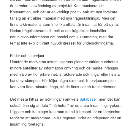
är ju redan i användning av projektet Kommunicerande
Konsumtion, och det är en verkligt positiv sak att nya forskare
tar sig an ett äldre material med nya frågeställningar. Men det
finns arkivmaterial som inte lika uttalat är insamlat för ett syfte.
Redan frågelistsvaren till helt andra frågelistor innehåller
naturligtvis information om handel och kulturmöten, men där
temat inte explicit varit huvudintresset för undersökningarna.
Bilder och intervjuer
Utanför de medvetna insamlingarnas planeter cirklar hundratals
mindre satelliter av information omkring och de måste infångas
med hjälp av tid, erfarenhet, strukturerade sökningar eller i sista
hand av slumpen. Här följer några exempel. Intervjuexemplen
kan vara flera minuter långa, så de finns också transkriberade.
Det mesta hittas av sökningar i arkivets
databaser
, men det kan
också löna sig att leta ”i närheten” av de stora insamlingsrycken.
I liggare och kataloger kan man se att intresset för en företeelse
tenderar att återkomma i olika register under en tidsperiod där en
insamling företagits.