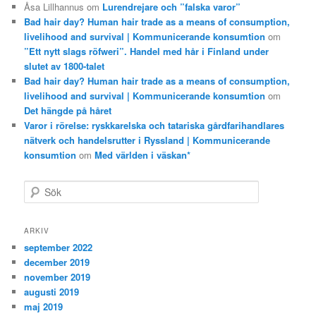
Åsa Lillhannus
om
Lurendrejare och ”falska varor”
Bad hair day? Human hair trade as a means of consumption,
livelihood and survival | Kommunicerande konsumtion
om
”Ett nytt slags röfweri”. Handel med hår i Finland under
slutet av 1800-talet
Bad hair day? Human hair trade as a means of consumption,
livelihood and survival | Kommunicerande konsumtion
om
Det hängde på håret
Varor i rörelse: ryskkarelska och tatariska gårdfarihandlares
nätverk och handelsrutter i Ryssland | Kommunicerande
konsumtion
om
Med världen i väskan*
S
ö
k
ARKIV
september 2022
december 2019
november 2019
augusti 2019
maj 2019