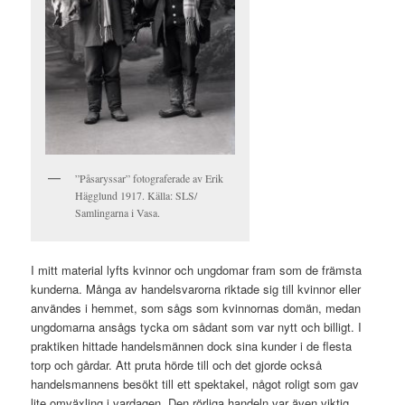
”Påsaryssar” fotograferade av Erik
Hägglund 1917. Källa: SLS/
Samlingarna i Vasa.
I mitt material lyfts kvinnor och ungdomar fram som de främsta
kunderna. Många av handelsvarorna riktade sig till kvinnor eller
användes i hemmet, som sågs som kvinnornas domän, medan
ungdomarna ansågs tycka om sådant som var nytt och billigt. I
praktiken hittade handelsmännen dock sina kunder i de flesta
torp och gårdar. Att pruta hörde till och det gjorde också
handelsmannens besökt till ett spektakel, något roligt som gav
lite omväxling i vardagen. Den rörliga handeln var även viktig