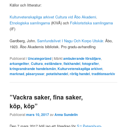
Källor och litteratur:
Kulturvetenskapliga arkivet Cultura vid Åbo Akademi
.
Etnologiska samlingarna
(KIVÅ) och
Folkloristiska samlingarna
(IF)
Gardberg, John.
Samfundslivet I Nagu Och Korpo Utskär.
Åbo,
1923. Åbo Akademis bibliotek. Pro gradu-avhandling
Publicerat i
Uncategorized
|
Märkt
ambulerande försäljare
,
arkangeliter
,
Cultura
,
estländare
,
fiskhandel
,
fotografier
,
kringvandrande handelsmän
,
Kulturvetenskapliga arkivet
,
marknad
,
påsaryssar
,
potatishandel
,
rörlig handel
,
traditionsarkiv
”Vackra saker, fina saker,
köp, köp”
Publicerat
mars 10, 2017
av
Anna Sundelin
Den 7 mars 2017 höll jag ett föredrag för
S:t Petersburg-