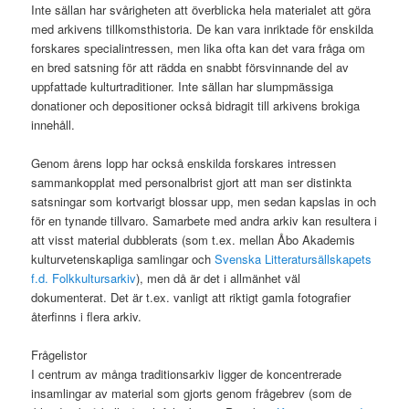
Inte sällan har svårigheten att överblicka hela materialet att göra
med arkivens tillkomsthistoria. De kan vara inriktade för enskilda
forskares specialintressen, men lika ofta kan det vara fråga om
en bred satsning för att rädda en snabbt försvinnande del av
uppfattade kulturtraditioner. Inte sällan har slumpmässiga
donationer och depositioner också bidragit till arkivens brokiga
innehåll.
Genom årens lopp har också enskilda forskares intressen
sammankopplat med personalbrist gjort att man ser distinkta
satsningar som kortvarigt blossar upp, men sedan kapslas in och
för en tynande tillvaro. Samarbete med andra arkiv kan resultera i
att visst material dubblerats (som t.ex. mellan Åbo Akademis
kulturvetenskapliga samlingar och
Svenska Litteratursällskapets
f.d. Folkkultursarkiv
), men då är det i allmänhet väl
dokumenterat. Det är t.ex. vanligt att riktigt gamla fotografier
återfinns i flera arkiv.
Frågelistor
I centrum av många traditionsarkiv ligger de koncentrerade
insamlingar av material som gjorts genom frågebrev (som de