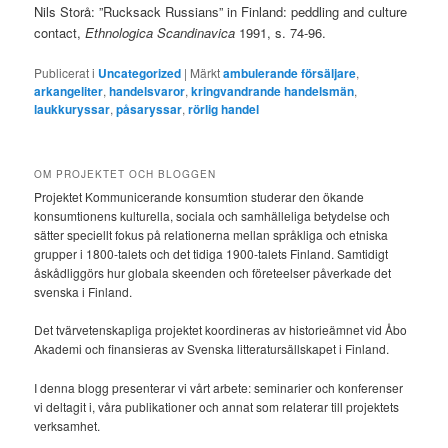
Nils Storå: ”Rucksack Russians” in Finland: peddling and culture
contact,
Ethnologica Scandinavica
1991, s. 74-96.
Publicerat i
Uncategorized
|
Märkt
ambulerande försäljare
,
arkangeliter
,
handelsvaror
,
kringvandrande handelsmän
,
laukkuryssar
,
påsaryssar
,
rörlig handel
OM PROJEKTET OCH BLOGGEN
Projektet Kommunicerande konsumtion studerar den ökande
konsumtionens kulturella, sociala och samhälleliga betydelse och
sätter speciellt fokus på relationerna mellan språkliga och etniska
grupper i 1800-talets och det tidiga 1900-talets Finland. Samtidigt
åskådliggörs hur globala skeenden och företeelser påverkade det
svenska i Finland.
Det tvärvetenskapliga projektet koordineras av historieämnet vid Åbo
Akademi och finansieras av Svenska litteratursällskapet i Finland.
I denna blogg presenterar vi vårt arbete: seminarier och konferenser
vi deltagit i, våra publikationer och annat som relaterar till projektets
verksamhet.