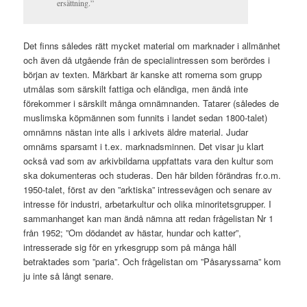
ersättning.”
Det finns således rätt mycket material om marknader i allmänhet
och även då utgående från de specialintressen som berördes i
början av texten. Märkbart är kanske att romerna som grupp
utmålas som särskilt fattiga och eländiga, men ändå inte
förekommer i särskilt många omnämnanden. Tatarer (således de
muslimska köpmännen som funnits i landet sedan 1800-talet)
omnämns nästan inte alls i arkivets äldre material. Judar
omnäms sparsamt i t.ex. marknadsminnen. Det visar ju klart
också vad som av arkivbildarna uppfattats vara den kultur som
ska dokumenteras och studeras. Den här bilden förändras fr.o.m.
1950-talet, först av den ”arktiska” intressevågen och senare av
intresse för industri, arbetarkultur och olika minoritetsgrupper. I
sammanhanget kan man ändå nämna att redan frågelistan Nr 1
från 1952; ”Om dödandet av hästar, hundar och katter”,
intresserade sig för en yrkesgrupp som på många håll
betraktades som ”paria”. Och frågelistan om ”Påsaryssarna” kom
ju inte så långt senare.