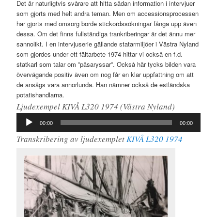
Det är naturligtvis svårare att hitta sådan information i intervjuer
som gjorts med helt andra teman. Men om accessionsprocessen
har gjorts med omsorg borde stickordssökningar fånga upp även
dessa. Om det finns fullständiga trankriberingar är det ännu mer
sannolikt. I en intervjuserie gällande statarmiljöer i Västra Nyland
som gjordes under ett fältarbete 1974 hittar vi också en f.d.
statkarl som talar om ”påsaryssar”. Också här tycks bilden vara
övervägande positiv även om nog får en klar uppfattning om att
de ansågs vara annorlunda. Han nämner också de estländska
potatishandlarna.
Ljudexempel KIVÅ L320 1974 (Västra Nyland)
Ljudspelare
00:00
00:00
Transkribering av ljudexemplet
KIVÅ L320 1974