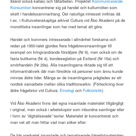
ibland också kallas) och fältarbeten. Projektet
Kommunicerande
Konsumtion
koncentrerar sig på handel och kulturmöten som
skett i handelssammanhang. Det naturliga intresset inriktas då
t.ex. i Kulturvetenskapliga arkivet Cultura vid Åbo Akademi på de
monolitiska insamlingar som har med temat att göra.
Handel och kommers intresserade i allmänhet forskarna och
redan på 1950-talet gjordes flera frågebrevsinsamlingar till
exempel om kringvandrande försäljare (Nr 9), men också om de
fasta butikerna (Nr 4), bondeseglation på Estland (Nr 15a) och
smörhandeln (Nr 29a). Alla insamlingarna riktade sig till ett
informantnätverk där man försökte nå personer som ännu kunde
minnas äldre tider. Många av de insamlingarna präglades av ett
nordisk samarbete mellan olika traditionsarkiv. (Förteckning över
äldre frågelistor vid Cultura:
Etnologi
och
Folkloristik
)
Vid Åbo Akademi finns det egna insamlade materialet tillgängligt
i original, men också i arbetskopior som inbundna samlingar eller
i form av ”digitaliserade” texter. Materialet är koncentrerat och
man vet att man hittar vad man söker efter.
De här medvetet insamlade och tematiserade frågelistmaterialen