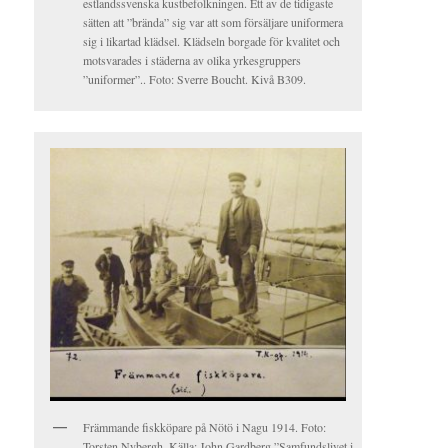
estlandssvenska kustbefolkningen. Ett av de tidigaste
sätten att ”brända” sig var att som försäljare uniformera
sig i likartad klädsel. Klädseln borgade för kvalitet och
motsvarades i städerna av olika yrkesgruppers
”uniformer”.. Foto: Sverre Boucht. Kivå B309.
Främmande fiskköpare på Nötö i Nagu 1914. Foto:
Torsten Nybergh. Källa: John Gardberg ”Samfundslivet i