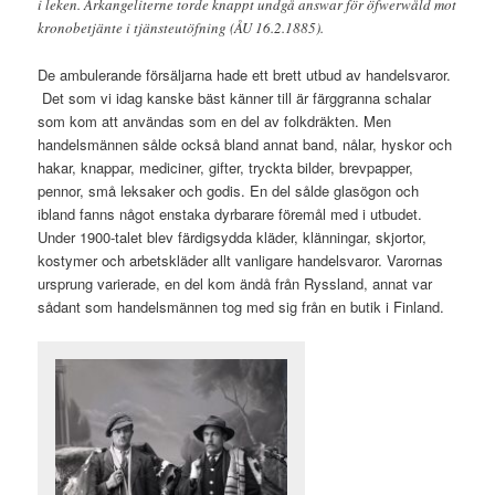
i leken. Arkangeliterne torde knappt undgå answar för öfwerwåld mot
kronobetjänte i tjänsteutöfning (ÅU 16.2.1885).
De ambulerande försäljarna hade ett brett utbud av handelsvaror.
Det som vi idag kanske bäst känner till är färggranna schalar
som kom att användas som en del av folkdräkten. Men
handelsmännen sålde också bland annat band, nålar, hyskor och
hakar, knappar, mediciner, gifter, tryckta bilder, brevpapper,
pennor, små leksaker och godis. En del sålde glasögon och
ibland fanns något enstaka dyrbarare föremål med i utbudet.
Under 1900-talet blev färdigsydda kläder, klänningar, skjortor,
kostymer och arbetskläder allt vanligare handelsvaror. Varornas
ursprung varierade, en del kom ändå från Ryssland, annat var
sådant som handelsmännen tog med sig från en butik i Finland.