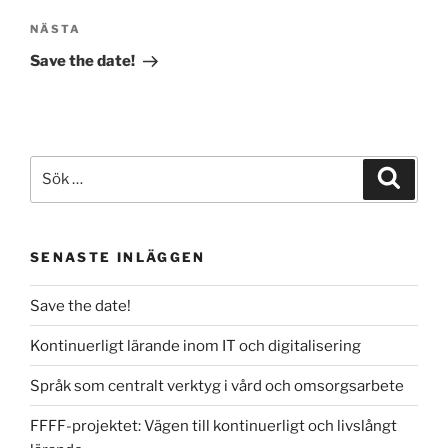
Nästa
NÄSTA
inlägg
Save the date!
Sök
Sök
efter:
SENASTE INLÄGGEN
Save the date!
Kontinuerligt lärande inom IT och digitalisering
Språk som centralt verktyg i vård och omsorgsarbete
FFFF-projektet: Vägen till kontinuerligt och livslångt