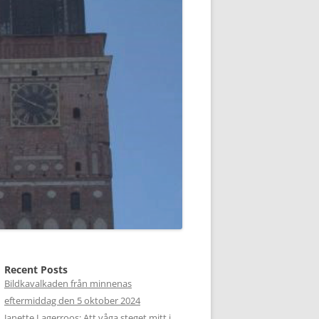
Recent Posts
Bildkavalkaden från minnenas
eftermiddag den 5 oktober 2024
Janette Lagerroos: Att våga steget mitt i