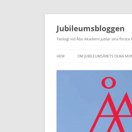
Hoppa
till
innehåll
Jubileumsbloggen
Teologi vid Åbo Akademi jublar sina första
HEM
OM JUBILEUMSÅRETS OLIKA M