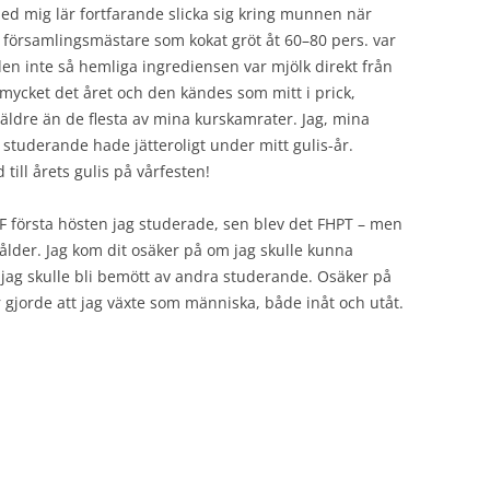
ed mig lär fortfarande slicka sig kring munnen när
 församlingsmästare som kokat gröt åt 60–80 pers. var
den inte så hemliga ingrediensen var mjölk direkt från
ycket det året och den kändes som mitt i prick,
 äldre än de flesta av mina kurskamrater. Jag, mina
studerande hade jätteroligt under mitt gulis-år.
 till årets gulis på vårfesten!
a TF första hösten jag studerade, sen blev det FHPT – men
ldålder. Jag kom dit osäker på om jag skulle kunna
 jag skulle bli bemött av andra studerande. Osäker på
r gjorde att jag växte som människa, både inåt och utåt.