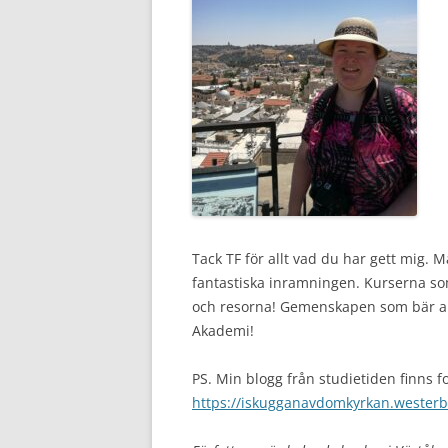
Tack TF för allt vad du har gett mig.
fantastiska inramningen. Kurserna s
och resorna! Gemenskapen som bär allt
Akademi!
PS. Min blogg från studietiden finns f
https://iskugganavdomkyrkan.wester