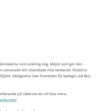
 Människorna runt omkring mig. Miljön som ger den
om utmanade och utvecklade mitt tänkande. Festerna
jämt. Välsignelse över framtiden för teologin vid Åbo
ortfarande på nätet om du vill läsa mera:
backa.com/