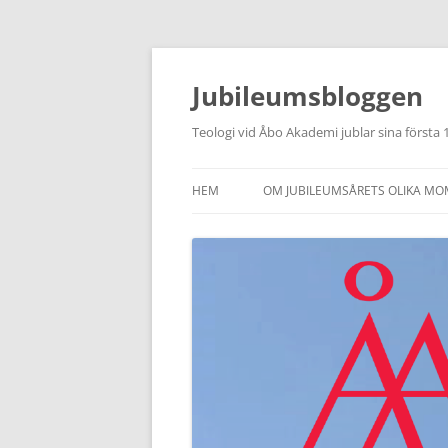
Hoppa
till
innehåll
Jubileumsbloggen
Teologi vid Åbo Akademi jublar sina första
HEM
OM JUBILEUMSÅRETS OLIKA M