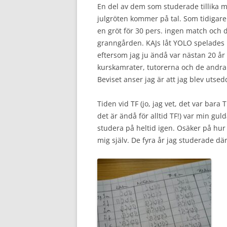
En del av dem som studerade tillika m
julgröten kommer på tal. Som tidigare
en gröt för 30 pers. ingen match och 
granngården. KAJs låt YOLO spelades m
eftersom jag ju ändå var nästan 20 år
kurskamrater, tutorerna och de andra 
Beviset anser jag är att jag blev utsedd
Tiden vid TF (jo, jag vet, det var bar
det är ändå för alltid TF!) var min gu
studera på heltid igen. Osäker på hur
mig själv. De fyra år jag studerade dä