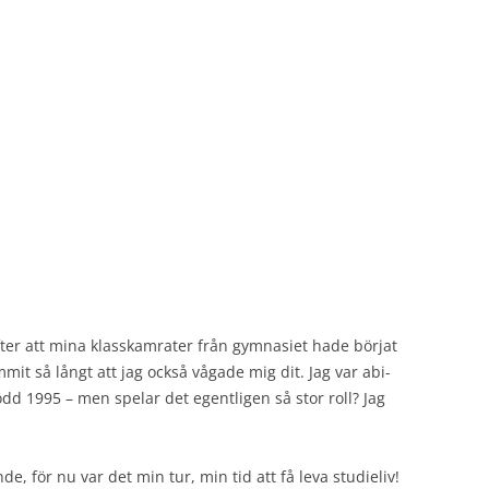
efter att mina klasskamrater från gymnasiet hade börjat
it så långt att jag också vågade mig dit. Jag var abi-
dd 1995 – men spelar det egentligen så stor roll? Jag
e, för nu var det min tur, min tid att få leva studieliv!