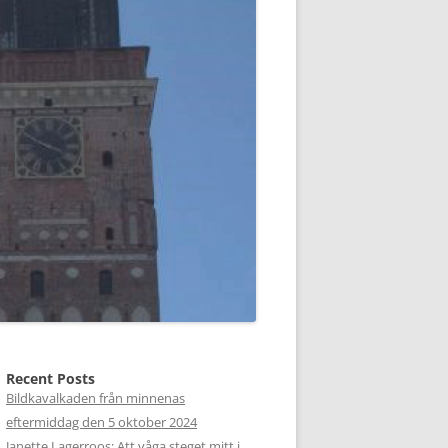
Recent Posts
Bildkavalkaden från minnenas
eftermiddag den 5 oktober 2024
Janette Lagerroos: Att våga steget mitt i