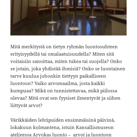
Mitä merkitystä on tietyn ryhmän luontosuhteen
erityisyydellä tai omalaatuisuudella? Miten sitä
voitaisiin sanoittaa, miten tukea tai suojella? Onko
se jotain, joka yhdistää ihmisiä? Onko se luontainen
tarve kuulua johonkin tiettyyn paikalliseen
luontoon? Vaiko arvomaailma, josta kaikki
kumpuaa? Mikä on tunnistettavaa, mikä piilossa
olevaa? Mitä ovat sen fyysiset ilmentyvät ja siihen
liittyvät arvot?
Värikkäiden lehtipuiden ensimmäisinä päivinä,
lokakuun kolmantena, istuin Kansallismuseon
ateljeessa Arvokas luonto – arvot ja luontoon