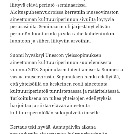
liittyvä elävä perintö -seminaarissa.
Aloituspuheenvuoroissa kerrattiin
museoviraston
aineettoman kulttuuriperinnön sivuilta
löytyviä
perusasioita. Seminaarin oli järjestänyt elävän
perinnön luontorinki ja siksi aihe kohdentuikin
luontoon ja siihen liittyviin arvoihin.
Suomi hyväksyi Unescon yleissopimuksen
aineettoman kulttuuriperinnön suojelemisesta
vuonna 2013. Sopimuksen toteuttamisesta Suomessa
vastaa museovirasto. Sopimuksen henki edellyttää,
että yhteisöillä on keskeinen rooli aineetonta
kulttuuriperintöä tunnistettaessa ja määriteltäessä.
Tarkoituksena on tukea yhteisöjen edellytyksiä
harjoittaa ja siirtää elävää aineetonta
kulttuuriperintöään sukupolvelta toiselle.
Kertaus teki hyvää. Aamupäivän aikana
paneuduttiin aineettoman kulttuuriperinnön