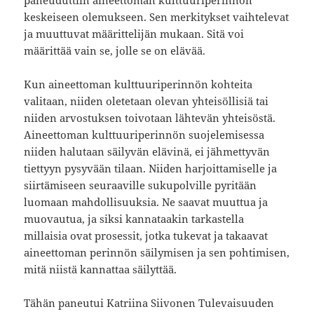
keskeiseen olemukseen. Sen merkitykset vaihtelevat
ja muuttuvat määrittelijän mukaan. Sitä voi
määrittää vain se, jolle se on elävää.
Kun aineettoman kulttuuriperinnön kohteita
valitaan, niiden oletetaan olevan yhteisöllisiä tai
niiden arvostuksen toivotaan lähtevän yhteisöstä.
Aineettoman kulttuuriperinnön suojelemisessa
niiden halutaan säilyvän elävinä, ei jähmettyvän
tiettyyn pysyvään tilaan. Niiden harjoittamiselle ja
siirtämiseen seuraaville sukupolville pyritään
luomaan mahdollisuuksia. Ne saavat muuttua ja
muovautua, ja siksi kannataakin tarkastella
millaisia ovat prosessit, jotka tukevat ja takaavat
aineettoman perinnön säilymisen ja sen pohtimisen,
mitä niistä kannattaa säilyttää.
Tähän paneutui Katriina Siivonen Tulevaisuuden