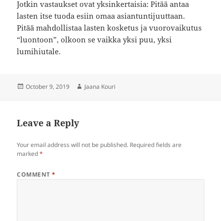
Jotkin vastaukset ovat yksinkertaisia: Pitää antaa
lasten itse tuoda esiin omaa asiantuntijuuttaan.
Pitää mahdollistaa lasten kosketus ja vuorovaikutus
“luontoon”, olkoon se vaikka yksi puu, yksi
lumihiutale.
Posted
Author
October 9, 2019
Jaana Kouri
on
Leave a Reply
Your email address will not be published.
Required fields are
marked
*
COMMENT
*