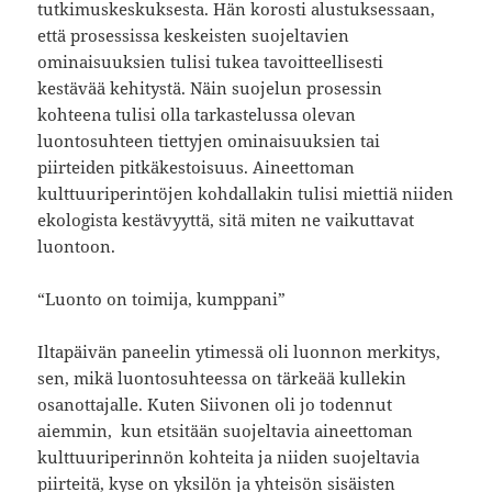
tutkimuskeskuksesta. Hän korosti alustuksessaan,
että prosessissa keskeisten suojeltavien
ominaisuuksien tulisi tukea tavoitteellisesti
kestävää kehitystä. Näin suojelun prosessin
kohteena tulisi olla tarkastelussa olevan
luontosuhteen tiettyjen ominaisuuksien tai
piirteiden pitkäkestoisuus. Aineettoman
kulttuuriperintöjen kohdallakin tulisi miettiä niiden
ekologista kestävyyttä, sitä miten ne vaikuttavat
luontoon.
“Luonto on toimija, kumppani”
Iltapäivän paneelin ytimessä oli luonnon merkitys,
sen, mikä luontosuhteessa on tärkeää kullekin
osanottajalle. Kuten Siivonen oli jo todennut
aiemmin, kun etsitään suojeltavia aineettoman
kulttuuriperinnön kohteita ja niiden suojeltavia
piirteitä, kyse on yksilön ja yhteisön sisäisten