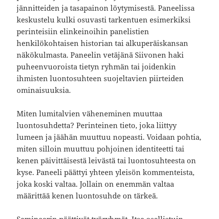
jännitteiden ja tasapainon löytymisestä. Paneelissa
keskustelu kulki osuvasti tarkentuen esimerkiksi
perinteisiin elinkeinoihin panelistien
henkilökohtaisen historian tai alkuperäiskansan
näkökulmasta. Paneelin vetäjänä Siivonen haki
puheenvuoroista tietyn ryhmän tai joidenkin
ihmisten luontosuhteen suojeltavien piirteiden
ominaisuuksia.
Miten lumitalvien väheneminen muuttaa
luontosuhdetta? Perinteinen tieto, joka liittyy
lumeen ja jäähän muuttuu nopeasti. Voidaan pohtia,
miten silloin muuttuu pohjoinen identiteetti tai
kenen päivittäisestä leivästä tai luontosuhteesta on
kyse. Paneeli päättyi yhteen yleisön kommenteista,
joka koski valtaa. Jollain on enemmän valtaa
määrittää kenen luontosuhde on tärkeä.
Seminaarin päättivät työryhmät. Itse osallistuin