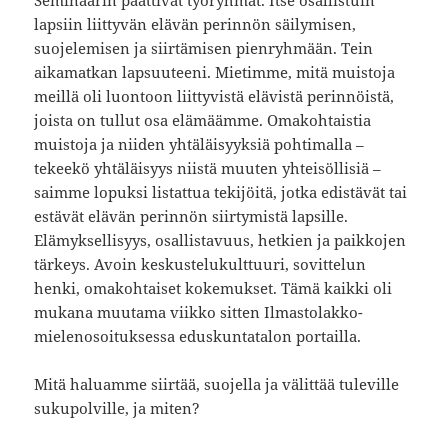
lapsiin liittyvän elävän perinnön säilymisen,
suojelemisen ja siirtämisen pienryhmään. Tein
aikamatkan lapsuuteeni. Mietimme, mitä muistoja
meillä oli luontoon liittyvistä elävistä perinnöistä,
joista on tullut osa elämäämme. Omakohtaistia
muistoja ja niiden yhtäläisyyksiä pohtimalla –
tekeekö yhtäläisyys niistä muuten yhteisöllisiä –
saimme lopuksi listattua tekijöitä, jotka edistävät tai
estävät elävän perinnön siirtymistä lapsille.
Elämyksellisyys, osallistavuus, hetkien ja paikkojen
tärkeys. Avoin keskustelukulttuuri, sovittelun
henki, omakohtaiset kokemukset. Tämä kaikki oli
mukana muutama viikko sitten Ilmastolakko-
mielenosoituksessa eduskuntatalon portailla.
Mitä haluamme siirtää, suojella ja välittää tuleville
sukupolville, ja miten?