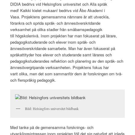
DIDIA bedrivs vid Helsingfors universitet och Alla språk
med! Kaikki kielet mukaan! bedrivs vid Åbo Akademi i
Vasa. Projektens gemensamma nämnare är att utveckla,
förankra och sprida språk- och ämnesöverskridande
verksamhet på olika stadier från småbarnspedagogik
till högskolenivå.
Inom projekten har man fokuserat på lärare,
pedagogikstuderande och elever inom språk- och
ämnesöverskridande samarbete.
Man har även fokuserat på
språkattityder hos elever och studerande samt lärares och
pedagogikstuderandes reflektion och planering av den språk- och
ämnesövergripande verksamheten. Projektens fokus har
varit olika, men det som sammanför dem är forskningen om två-
och flerspråkig pedagogik.
Bild: Helsingfors universitet bildbank
Med tanke på de gemensamma forsknings- och
utvecklingsintressen inom projekten föll det sig naturligt att inleda