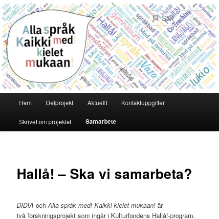
Hoppa
till
Sök
primärt
innehåll
Huvudmeny
Hem
Delprojekt
Aktuellt
Kontaktuppgifter
Samarbete
Skrivet om projektet
Hallå! – Ska vi samarbeta?
DIDIA
och
Alla språk med! Kaikki kielet mukaan!
är
två forskningsprojekt som ingår i Kulturfondens Hallå!-program.