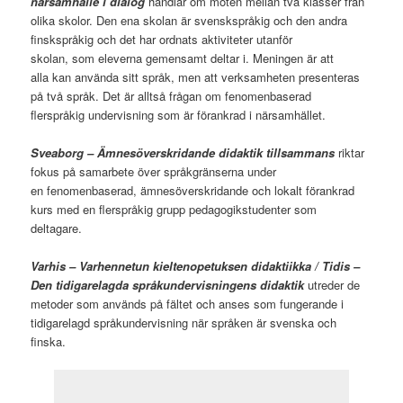
närsamhälle i dialog
handlar om möten mellan två klasser från
olika skolor. Den ena skolan är svenskspråkig och den andra
finskspråkig och det har ordnats aktiviteter utanför
skolan, som eleverna gemensamt deltar i. Meningen är att
alla kan använda sitt språk, men att verksamheten presenteras
på två språk. Det är alltså frågan om fenomenbaserad
flerspråkig undervisning som är förankrad i närsamhället.
Sveaborg – Ämnesöverskridande didaktik tillsammans
riktar
fokus på samarbete över språkgränserna under
en fenomenbaserad, ämnesöverskridande och lokalt förankrad
kurs med en flerspråkig grupp pedagogikstudenter som
deltagare.
Varhis – Varhennetun kieltenopetuksen didaktiikka
/ Tidis –
Den tidigarelagda språkundervisningens didaktik
utreder de
metoder som används på fältet och anses som fungerande i
tidigarelagd språkundervisning när språken är svenska och
finska.