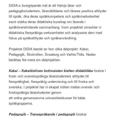
DIDIA:s övergripande mål är att främja lärar- och
pedagogikstudenters, lärarutbildares och lärares positiva attityder
till språk, öka deras språkkompetens och språkmedvetenhet
samt stärka deras didaktiska kunskap om lärande i
språköverskridande sammanhang. Inom projektet utvecklar vi
didaktiska flerspråkiga verksamheter och analyserar dem med
fokus på språkattityder och språkanvändning.
Projektet DIDIA består av fem olika delprojekt: Kaksi,
Pedagogik, Skolmöten, Sveaborg och Varhis/Tidis. Nedan
berättas lite mera om delprojekten.
Kaksi – Kaksikielinen kotimaisten kielten didaktiikka
forskar i
finsk- och svenskspråkiga lärarstudenters attityder till
flerspråkighet, flerspråkig undervisning och till finska och
svenska. I projektet har vi skapat möten mellan svensk- och
finskspråkiga lärarstudenter genom
att ordna gemensamma universitetskurser för båda
språkgrupperna.
Pedagogik – Transspråkande i pedagogik
forskar