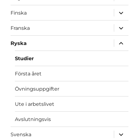
underme
expande
Finska
underme
expande
Franska
underme
expande
Ryska
underme
Studier
Första året
Övningsuppgifter
Ute i arbetslivet
Avslutningsvis
expande
Svenska
underme