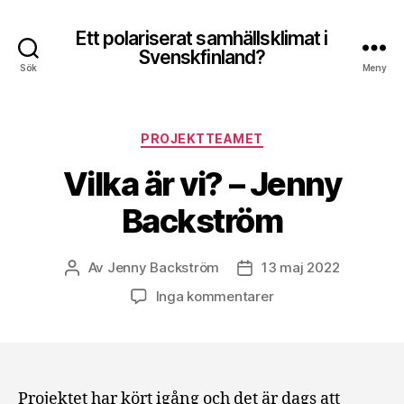
Ett polariserat samhällsklimat i
Svenskfinland?
Sök
Meny
Kategorier
PROJEKTTEAMET
Vilka är vi? – Jenny
Backström
Av
Jenny Backström
13 maj 2022
Inläggsförfattare
Inläggsdatum
till
Inga kommentarer
Vilka
är
vi?
–
Jenny
Projektet har kört igång och det är dags att