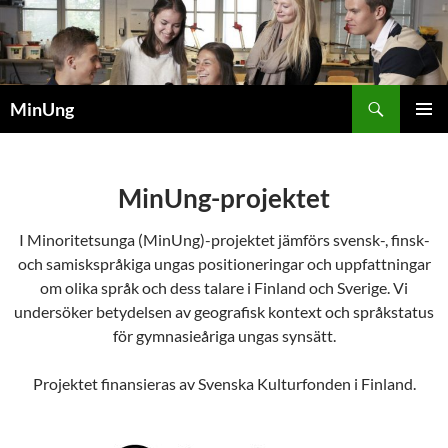
Hoppa
till
innehåll
Sök
MinUng
PRIMÄR
MENY
MinUng-projektet
I Minoritetsunga (MinUng)-projektet jämförs svensk-, finsk-
och samiskspråkiga ungas positioneringar och uppfattningar
om olika språk och dess talare i Finland och Sverige. Vi
undersöker betydelsen av geografisk kontext och språkstatus
för gymnasieåriga ungas synsätt.
Projektet finansieras av Svenska Kulturfonden i Finland.