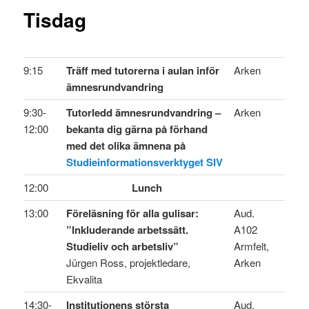
Tisdag
9:15
Träff med tutorerna i aulan inför
Arken
ämnesrundvandring
9:30-
Tutorledd ämnesrundvandring –
Arken
12:00
bekanta dig gärna på förhand
med det olika ämnena på
Studieinformationsverktyget SIV
12:00
Lunch
13:00
Föreläsning för alla gulisar:
Aud.
”Inkluderande arbetssätt.
A102
Studieliv och arbetsliv”
Armfelt,
Jürgen Ross
, projektledare,
Arken
Ekvalita
14:30-
Institutionens största
Aud.