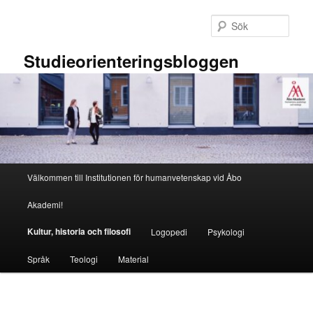
Hoppa
till
Sök
primärt
innehåll
Studieorienteringsbloggen
Huvudmeny
Välkommen till Institutionen för humanvetenskap vid Åbo
Akademi!
Kultur, historia och filosofi
Logopedi
Psykologi
Språk
Teologi
Material