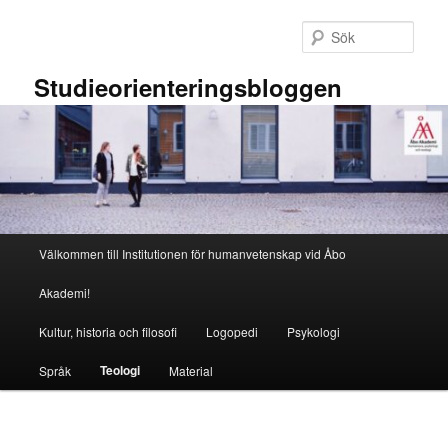
Hoppa
till
Sök
primärt
innehåll
Studieorienteringsbloggen
Huvudmeny
Välkommen till Institutionen för humanvetenskap vid Åbo
Akademi!
Kultur, historia och filosofi
Logopedi
Psykologi
Teologi
Språk
Material